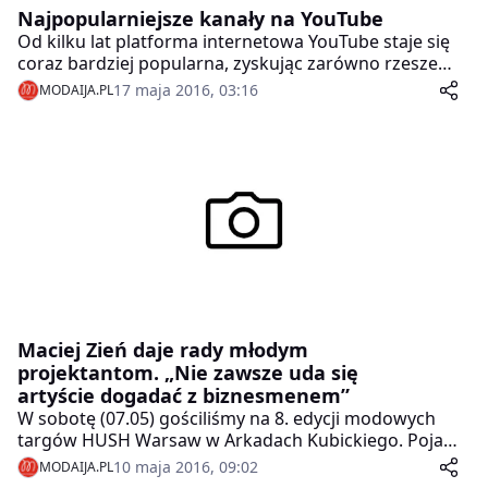
Najpopularniejsze kanały na YouTube
Od kilku lat platforma internetowa YouTube staje się
coraz bardziej popularna, zyskując zarówno rzesze
widzów, jak kanałów o wielu tematach. Początkowo
17 maja 2016, 03:16
MODAIJA.PL
wrzucane były tam głównie różnego typu krótkie,
śmieszne filmiki czy muzyczne teledyski. Teraz istnieje
bardzo dużo kanałów, które prowadzone są w sposób
regularny, mają swój temat, a ich właściciele są
prawdziwymi gwiazdami dla młodego pokolenia.
Często spotkanie tak zwanego „jutubera”, czyli osoby,
która nagrywa filmiki na YouTube, jest dla nastolatków
ważniejsze niż śledzenie gwiazd filmowych czy
muzycznych.
Maciej Zień daje rady młodym
projektantom. „Nie zawsze uda się
artyście dogadać z biznesmenem”
W sobotę (07.05) gościliśmy na 8. edycji modowych
targów HUSH Warsaw w Arkadach Kubickiego. Pojawił
się tam także Maciej Zieļ, który dał kilka rad młodym
10 maja 2016, 09:02
MODAIJA.PL
projektantom.