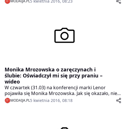
5 kwietnia 2016, 08:23
MODAIJA.PL
przepada na drodze.
Monika Mrozowska o zaręczynach i
ślubie: Oświadczył mi się przy praniu –
wideo
W czwartek (31.03) na konferencji marki Lenor
pojawiła się Monika Mrozowska. Jak się okazało, nie
bez powodu. Gwiazda zdradziła, że pranie kojarzy jej
5 kwietnia 2016, 08:18
MODAIJA.PL
się bardzo przyjemnie, bo… jej partner oświadczył jej
się przy suszarce!