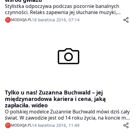
Stylistka odpoczywa podczas pozornie banalnych
czynności. Relaks zapewnia jej słuchanie muzyki,
trening na siłowni oraz spotkania z przyjaciółmi. Z tego
18 kwietnia 2016, 07:14
MODAIJA.PL
powodu przyjaźni się wyłącznie z osobami spoza
świata show-biznesu.
Tylko u nas! Zuzanna Buchwald – jej
międzynarodowa kariera i cena, jaką
zapłaciła. wideo
O polskiej modelce Zuzannie Buchwald mówi dziś cały
świat. W zawodzie jest od 14 roku życia, na koncie ma
współprace z największymi domami mody, takimi jak
14 kwietnia 2016, 11:49
MODAIJA.PL
Prada, Gucci czy Versace – dziś jednak media piszą o
niej z powodu dramatycznego video, które ukazało się