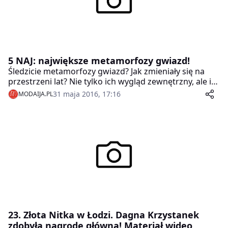
5 NAJ: największe metamorfozy gwiazd!
Śledzicie metamorfozy gwiazd? Jak zmieniały się na
przestrzeni lat? Nie tylko ich wygląd zewnętrzny, ale i
osobowość, kreacje i stylizacje modowe.
31 maja 2016, 17:16
MODAIJA.PL
23. Złota Nitka w Łodzi. Dagna Krzystanek
zdobyła nagrodę główną! Materiał wideo