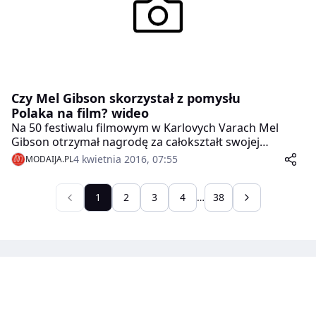
Czy Mel Gibson skorzystał z pomysłu
Polaka na film? wideo
Na 50 festiwalu filmowym w Karlovych Varach Mel
Gibson otrzymał nagrodę za całokształt swojej
działalności filmowej. Okazało się że film, który
4 kwietnia 2016, 07:55
MODAIJA.PL
promował to wydarzenie, a występował w nim znany
hollywoodzki gwiazdor, jest bardzo podobny do
wyreżyserowanego przez Polaka produkcji.
1
2
3
4
…
38