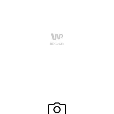
dżerseju bawełnianego, z włókien syntetycznych i
poliestrowych. Ubrania zwykle służą przez jeden lub
dwa sezony, a później zastępowane są innymi, które
odpowiadają aktualnym trendom. Tylko nieliczni z
dbałością dobierają szlachetne tkaniny, które posłużą
przez lata.