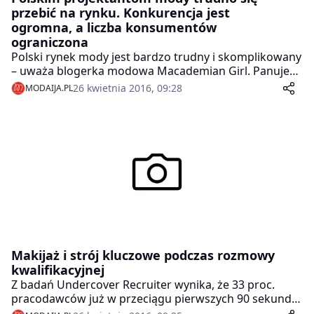
przebić na rynku. Konkurencja jest
ogromna, a liczba konsumentów
ograniczona
Polski rynek mody jest bardzo trudny i skomplikowany
– uważa blogerka modowa Macademian Girl. Panuje
na nim duża konkurencja, wielu projektantów próbuje
26 kwietnia 2016, 09:28
MODAIJA.PL
swoich sił, ale nawet pomimo wybitnych zdolności nie
każdy ma szansę się przebić i z sukcesem sprzedawać
swoje pomysły. Według niej w modzie potrzebny jest
powiew świeżości, dlatego rynek powinien wspierać
młodych projektantów, którzy swoją kreatywnością i
nowymi inspiracjami mogą przełamać rutynę i
przewidywalność.
Makijaż i strój kluczowe podczas rozmowy
kwalifikacyjnej
Z badań Undercover Recruiter wynika, że 33 proc.
pracodawców już w przeciągu pierwszych 90 sekund
rozmowy kwalifikacyjnej wie, czy zatrudni danego