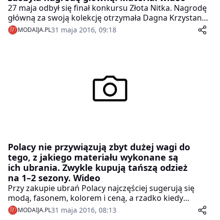
27 maja odbył się finał konkursu Złota Nitka. Nagrodę
główną za swoją kolekcję otrzymała Dagna Krzystanek
– nagroda to 10 000 zł oraz pomoc w promocji kolekcji.
31 maja 2016, 09:18
MODAIJA.PL
Polacy nie przywiązują zbyt dużej wagi do
tego, z jakiego materiału wykonane są
ich ubrania. Zwykle kupują tańszą odzież
na 1–2 sezony. Wideo
Przy zakupie ubrań Polacy najczęściej sugerują się
modą, fasonem, kolorem i ceną, a rzadko kiedy
zwracają uwagę na to, z jakiego materiału został
31 maja 2016, 08:13
MODAIJA.PL
wykonany dany produkt. W szafach przeważa odzież z