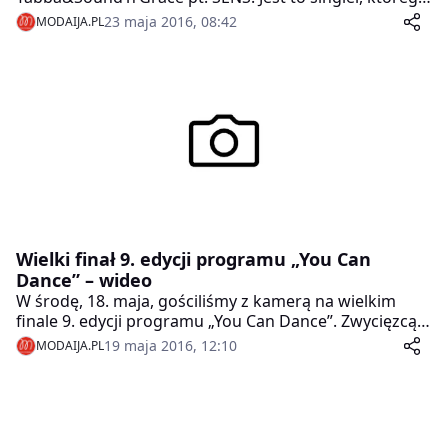
nie planowaliśmy, oficjalnie nowa piosenka miała
23 maja 2016, 08:42
MODAIJA.PL
pojawić się w styczniu 2017 roku. Jednak życie, jak to
bywa, rządzi się swoimi prawami i napisało inny
scenariusz. Do stworzenia nowego singla inspiracja
stała się dziewczynka.
Wielki finał 9. edycji programu „You Can
Dance” – wideo
W środę, 18. maja, gościliśmy z kamerą na wielkim
finale 9. edycji programu „You Can Dance”. Zwycięzcą
został Stefano Silvino, który zmierzył się z Aleksandrą
19 maja 2016, 12:10
MODAIJA.PL
Borkowską.