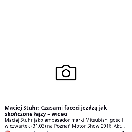
Maciej Stuhr: Czasami faceci jeżdżą jak
skończone łajzy – wideo
Maciej Stuhr jako ambasador marki Mitsubishi gościł
w czwartek (31.03) na Poznań Motor Show 2016. Aktor
opowiedział o tym, jakim jest kierowcą i za czym nie