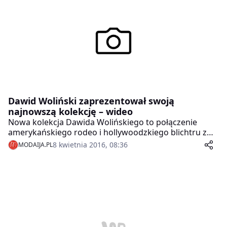
na YouTube w ramach projektu „Real Women Real
Stories”.
Dawid Woliński zaprezentował swoją
najnowszą kolekcję – wideo
Nowa kolekcja Dawida Wolińskiego to połączenie
amerykańskiego rodeo i hollywoodzkiego blichtru z
klimatem francuskiej pracowni malarskiej. Projekty
8 kwietnia 2016, 08:36
MODAIJA.PL
zrobiły ogromne wrażenie na oglądających pokaz.
Panie zachwycił szykowny błysk kreacji i umiejętnie
wkomponowany, subtelny motyw amerykańskiej białej
gwiazdki na niebieskim tle. Z kolei mężczyznom
najbardziej do gustu przypadł ekstrawagancki krój
spodni z linii męskiej.