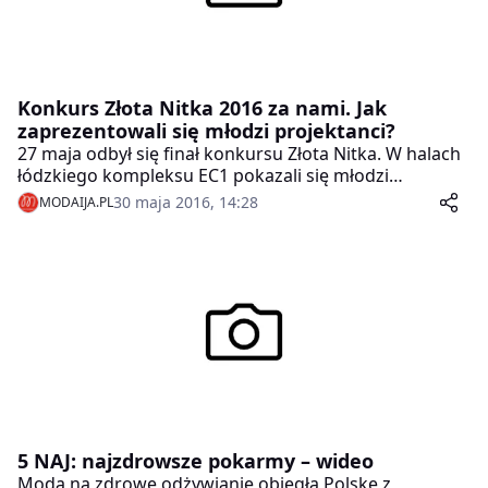
Konkurs Złota Nitka 2016 za nami. Jak
zaprezentowali się młodzi projektanci?
27 maja odbył się finał konkursu Złota Nitka. W halach
łódzkiego kompleksu EC1 pokazali się młodzi
projektanci, którzy stawiają dzięki łódzkiemu
30 maja 2016, 14:28
MODAIJA.PL
plebiscytowi pierwsze kroki w profesjonalnym świecie
mody.
5 NAJ: najzdrowsze pokarmy – wideo
Moda na zdrowe odżywianie obiegła Polskę z