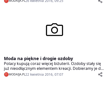
26 kwietnia 2016, 09:25
MODAIJA.PL
kandydata. Na ich decyzję ogromny wpływ ma
wizerunek potencjalnego pracownika, czyli strój,
makijaż i komunikacja niewerbalna. Warto więc
zarówno w stroju, jak i makijażu postawić na
minimalizm.
Moda na piękne i drogie ozdoby
Polacy kupują coraz więcej biżuterii. Ozdoby stały się
już nieodłącznym elementem kreacji. Dobieramy je do
stroju. Obecnie coraz popularniejsza jest platyna, złoto
22 kwietnia 2016, 07:07
MODAIJA.PL
ale w odcieniu różowym oraz drogocenne
różnokolorowe kamienie.