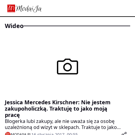
wideo
Jessica Mercedes Kirschner: Nie jestem
zakupoholiczką. Traktuję to jako moją
pracę
Blogerka lubi zakupy, ale nie uważa się za osobę
uzależnioną od wizyt w sklepach. Traktuje to jako
istotny element swojej pracy. Najchętniej kupuje
16 stycznia 2017, 00:55
MODAIJA.PL