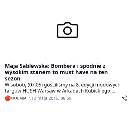
Maja Sablewska: Bombera i spodnie z
wysokim stanem to must have na ten
sezon
W sobotę (07.05) gościliśmy na 8. edycji modowych
targów HUSH Warsaw w Arkadach Kubickiego.
Pojawiła się tam także stylistka Maja Sablewska.
10 maja 2016, 08:59
MODAIJA.PL