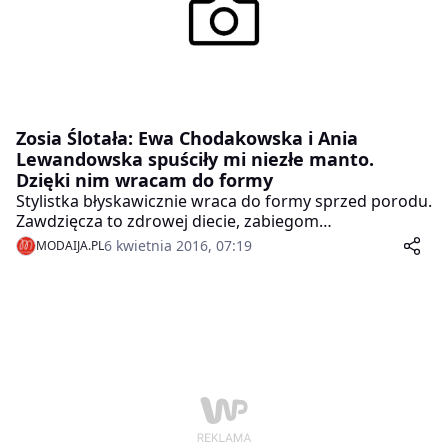
Zosia Ślotała: Ewa Chodakowska i Ania
Lewandowska spuściły mi niezłe manto.
Dzięki nim wracam do formy
Stylistka błyskawicznie wraca do formy sprzed porodu.
Zawdzięcza to zdrowej diecie, zabiegom
kosmetycznym i regularnym treningom. Zdecydowała
6 kwietnia 2016, 07:19
MODAIJA.PL
się już nawet na udział w obozach organizowanych
przez Annę Lewandowską i Ewę Chodakowską.