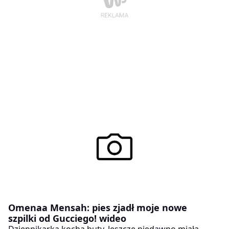
Omenaa Mensah: pies zjadł moje nowe
szpilki od Gucciego! wideo
Dziennikarka kocha buty. Jeszcze niedawno miała