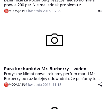
prawie 200 par. Nie ma jednak problemu z
pozbywaniem się niepotrzebnych już butów.
7 kwietnia 2016, 07:29
MODAIJA.PL
Wyjątkiem były nowe szpilki marki Gucci, które
zniszczył pies prezenterki. Nienoszone pantofle zdołał
uratować znany warszawski szewc.
Para kochanków Mr. Burberry – wideo
Erotyczny klimat nowej reklamy perfum marki Mr.
Burberry po raz kolejny udowadnia, że perfumy to
domena wysmakowanych zmysłów.
6 kwietnia 2016, 11:18
MODAIJA.PL