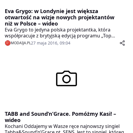
Eva Grygo: w Londynie jest większa
otwartość na wizje nowych projektantów
niż w Polsce – wideo
Eva Grygo to jedyna polska projektantka, która
współpracuje z brytyjską edycją programu „Top
Model”. Polce podoba się profesjonalne podejście
27 maja 2016, 09:04
MODAIJA.PL
producentów programu oraz fakt, że projektanci mają
duży wpływ na kształt pokazów mody. Twierdzi też, że
brytyjski świat mody jest bardziej otwarty na wizje
młodych projektantów niż polski.
TABB and Sound’n’Grace. Pomóżmy Kasi! –
wideo
Kochani Oddajemy w Wasze ręce najnowszy singiel
Tabba&Sound’n’Grace pt. SENS. Jest to singiel, którego