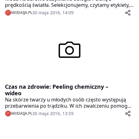
prędkością światła. Selekcjonujemy, czytamy etykiety,
słuchamy przeróżnych porad, lecz często gubimy się w
30 maja 2016, 14:09
MODAIJA.PL
morzu dostępnych na rynku produktów. W dzisiejszym
odcinku postaramy się podpowiedzieć Wam, które z
nich faktycznie pomagają zachować zdrowie.
Czas na zdrowie: Peeling chemiczny –
wideo
Na skórze twarzy u młodych osób często występują
przebarwienia po trądziku. W ich zwalczeniu pomogą
Wam peelingi chemiczne. W jaki sposób? Zobaczcie
30 maja 2016, 13:59
MODAIJA.PL
wideo!