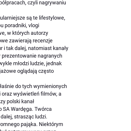
spółpracach, czyli nagrywaniu
larniejsze są te lifestylowe,
u poradniki, vlogi
we, w których autorzy
dowe zawierają recenzje
 i tak dalej, natomiast kanały
zy prezentowanie nagranych
ykle młodzi ludzie, jednak
ijażowe oglądają często
właśnie do tych wymienionych
i oraz wyświetleń filmów, a
zy polski kanał
 to SA Wardęga. Twórca
dalej, strasząc ludzi.
gromnego pająka. Niektórym