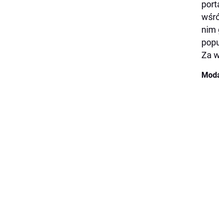
port
wśró
nim 
popu
Za w
Moda