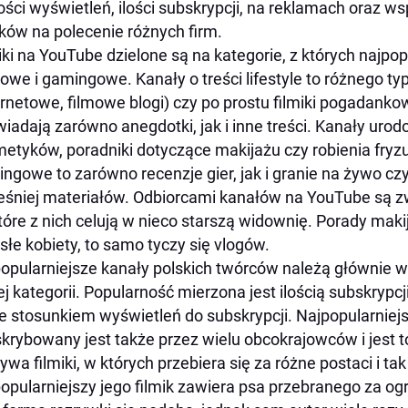
lości wyświetleń, ilości subskrypcji, na reklamach oraz w
ików na polecenie różnych firm.
iki na YouTube dzielone są na kategorie, z których najpopu
owe i gamingowe. Kanały o treści lifestyle to różnego typ
ernetowe, filmowe blogi) czy po prostu filmiki pogadanko
iadają zarówno anegdotki, jak i inne treści. Kanały uro
etyków, poradniki dotyczące makijażu czy robienia fryzur
ngowe to zarówno recenzje gier, jak i granie na żywo c
śniej materiałów. Odbiorcami kanałów na YouTube są zw
tóre z nich celują w nieco starszą widownię. Porady mak
słe kobiety, to samo tyczy się vlogów.
opularniejsze kanały polskich twórców należą głównie 
j kategorii. Popularność mierzona jest ilością subskrypcj
e stosunkiem wyświetleń do subskrypcji. Najpopularniejs
krybowany jest także przez wielu obcokrajowców i jest
ywa filmiki, w których przebiera się za różne postaci i tak 
opularniejszy jego filmik zawiera psa przebranego za o