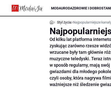
MODA
URODA
ZDROWIE I DOBROSTAN
Styl życia
Najpopularniejsze kanał
Najpopularniej
Od kilku lat platforma interne
zyskując zarówno rzesze widzó
wrzucane były tam głównie różn
muzyczne teledyski. Teraz ist
w sposób regularny, mają swój 
gwiazdami dla młodego pokolen
czyli osoby, która nagrywa film
ważniejsze niż śledzenie gwi