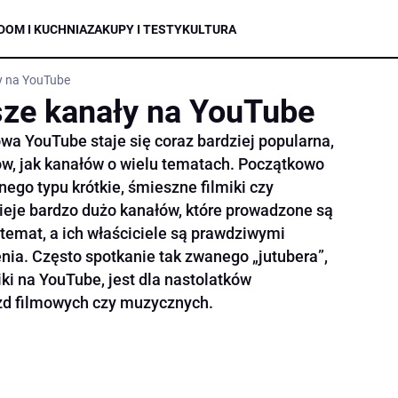
DOM I KUCHNIA
ZAKUPY I TESTY
KULTURA
y na YouTube
sze kanały na YouTube
towa YouTube staje się coraz bardziej popularna,
w, jak kanałów o wielu tematach. Początkowo
ego typu krótkie, śmieszne filmiki czy
nieje bardzo dużo kanałów, które prowadzone są
temat, a ich właściciele są prawdziwymi
ia. Często spotkanie tak zwanego „jutubera”,
iki na YouTube, jest dla nastolatków
azd filmowych czy muzycznych.