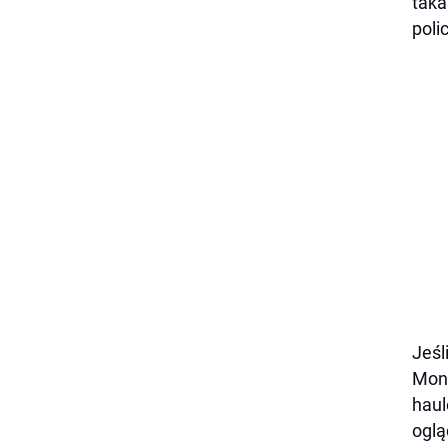
taka
polic
Jeśl
Mons
haul
oglą