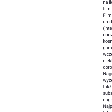
na i
film
Film
urod
(int
opow
kosm
gami
wcze
niek
doro
Najp
wyże
takż
subs
nagr
Najp