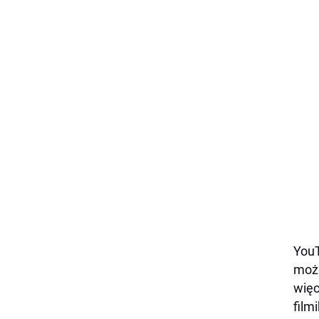
YouT
może
więc
film