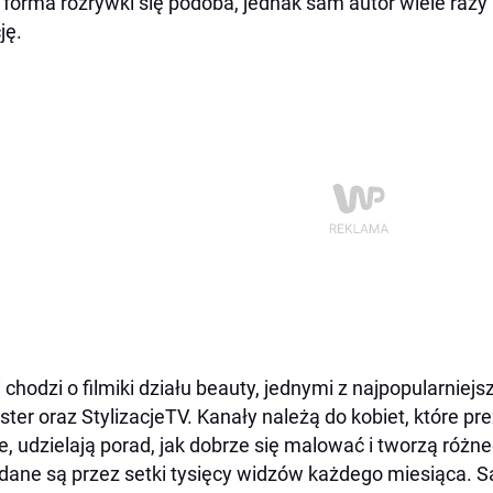
 forma rozrywki się podoba, jednak sam autor wiele raz
ję.
i chodzi o filmiki działu beauty, jednymi z najpopularniej
ter oraz StylizacjeTV. Kanały należą do kobiet, które p
e, udzielają porad, jak dobrze się malować i tworzą różne
dane są przez setki tysięcy widzów każdego miesiąca. S