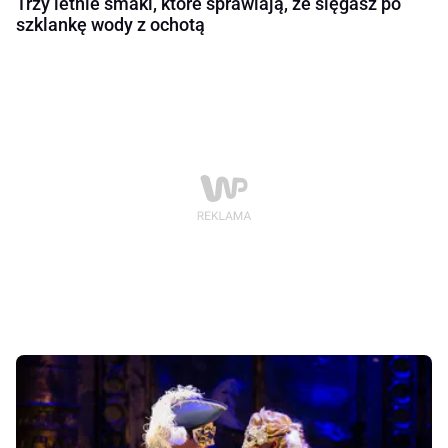
Trzy letnie smaki, które sprawiają, że sięgasz po
szklankę wody z ochotą