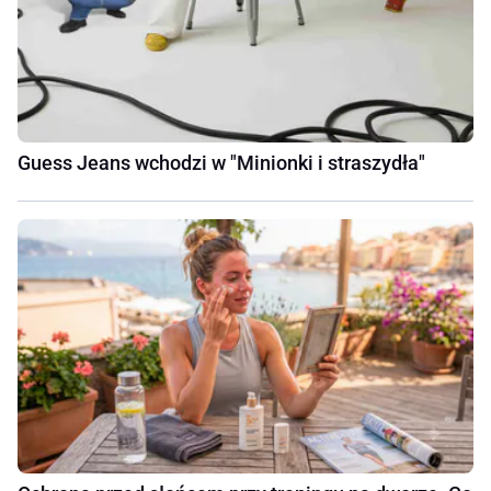
Guess Jeans wchodzi w "Minionki i straszydła"