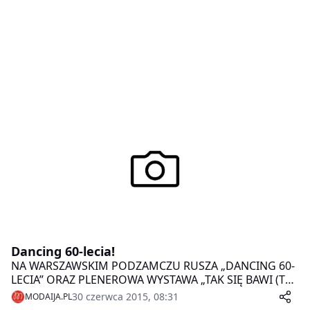
Dancing 60-lecia!
NA WARSZAWSKIM PODZAMCZU RUSZA „DANCING 60-
LECIA” ORAZ PLENEROWA WYSTAWA „TAK SIĘ BAWI (TAK
SIĘ BAWI) STO-LI-CA”!
30 czerwca 2015, 08:31
MODAIJA.PL