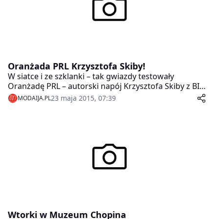
Oranżada PRL Krzysztofa Skiby!
W siatce i ze szklanki – tak gwiazdy testowały
Oranżadę PRL – autorski napój Krzysztofa Skiby z BIG
CYC, który na miejsce degustacji dojechał czerwonym
23 maja 2015, 07:39
MODAIJA.PL
żukiem.
Wtorki w Muzeum Chopina