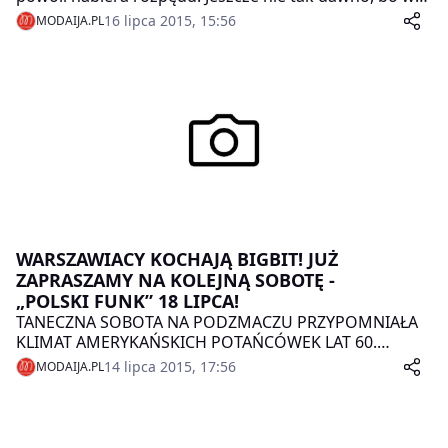
maju targi miały miejsce na Dworcu Głównym w
16 lipca 2015, 15:56
MODAIJA.PL
Krakowie, a już teraz organizatorzy zapowiedzieli
wakacyjną edycję połączoną z Wege Festiwalem i
Foodstockiem, która odbędzie się 18 i 19 lipca w
Fabryce na Zabłociu.
WARSZAWIACY KOCHAJĄ BIGBIT! JUŻ
ZAPRASZAMY NA KOLEJNĄ SOBOTĘ -
„POLSKI FUNK” 18 LIPCA!
TANECZNA SOBOTA NA PODZMACZU PRZYPOMNIAŁA
KLIMAT AMERYKAŃSKICH POTAŃCÓWEK LAT 60.
KOLEJNA ZABAWA NA ŚWIEŻYM POWIETRZU JUŻ 18
14 lipca 2015, 17:56
MODAIJA.PL
LIPCA. PRZEDWOJENNE SZLAGIERY ZAGRA KAPELA
PRASKA, A W FUNKOWY KLIMAT MINIONYCH DEKAD
PRZENIOSĄ DIDŻEJE Z SOUL SERVICE.