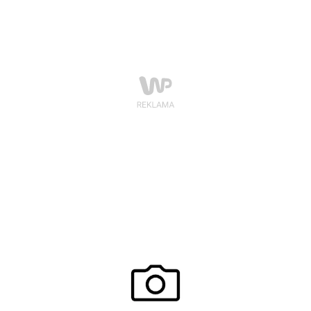
wyjątkowy konkurs na najciekawsza stylizację
inspirowaną rockową Barbie a na zakończenie turnieju
wystąpi jedna z najbardziej utalentowanych wokalistek
– Saszan, która wykona hity z musicalu „Barbie
Rockowa Księżniczka”. Wstęp wolny!