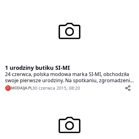
1 urodziny butiku SI-MI
24 czerwca, polska modowa marka SI-MI, obchodziła
swoje pierwsze urodziny. Na spotkaniu, zgromadzeni
goście mieli możliwość porozmawiać o inspiracjach, a
30 czerwca 2015, 08:20
MODAIJA.PL
także obejrzeć modowe nowości.