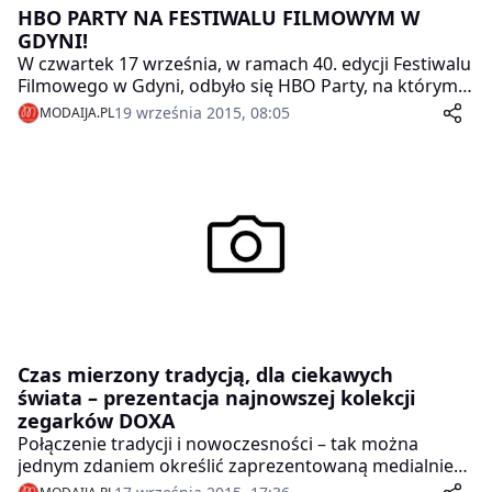
HBO PARTY NA FESTIWALU FILMOWYM W
GDYNI!
W czwartek 17 września, w ramach 40. edycji Festiwalu
Filmowego w Gdyni, odbyło się HBO Party, na którym
bawiły się między innymi licznie zgromadzone gwiazdy.
19 września 2015, 08:05
MODAIJA.PL
HBO Polska już po raz kolejny jest
współorganizatorem Festiwalu.
Czas mierzony tradycją, dla ciekawych
świata – prezentacja najnowszej kolekcji
zegarków DOXA
Połączenie tradycji i nowoczesności – tak można
jednym zdaniem określić zaprezentowaną medialnie
kolekcję zegarków kultowej szwajcarskiej marki DOXA.