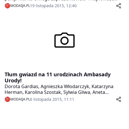
modele swoich zegarków. Prezentacji zachowanej w
19 listopada 2015, 12:40
MODAIJA.PL
bondowskim stylu towarzyszyło krótkie, szpiegowskie
przedstawienie.
Tłum gwiazd na 11 urodzinach Ambasady
Urody!
Dorota Gardias, Agnieszka Włodarczyk, Katarzyna
Herman, Karolina Szostak, Sylwia Gliwa, Aneta
Todorczuk- Perchuć, Odeta Moro, Marta Kuligowska,
6 listopada 2015, 11:11
MODAIJA.PL
Dorota Williams, Marta Kuligowska, Anna Oberc –
tłumnie przybyły, by wspólnie z właścicielami
świętować 11-ste urodziny Kliniki Ambasada Urody na
warszawskim Wilanowie!