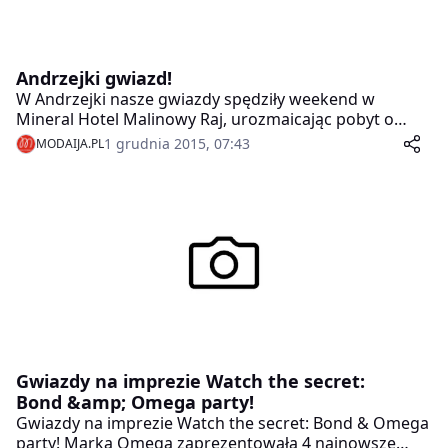
Andrzejki gwiazd!
W Andrzejki nasze gwiazdy spędziły weekend w
Mineral Hotel Malinowy Raj, urozmaicając pobyt o
atrakcje dla duszy (nie wykluczając ciała, bo tańce były
1 grudnia 2015, 07:43
MODAIJA.PL
do białego rana), a mianowicie o wokalny popis Lidii
Kopani, która zaledwie kilka dni temu wydała solową
płytę „Pod słowami”.
Gwiazdy na imprezie Watch the secret:
Bond &amp; Omega party!
Gwiazdy na imprezie Watch the secret: Bond & Omega
party! Marka Omega zaprezentowała 4 najnowsze