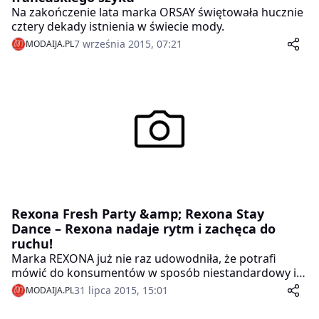
Na zakończenie lata marka ORSAY świętowała hucznie
cztery dekady istnienia w świecie mody.
7 września 2015, 07:21
MODAIJA.PL
Rexona Fresh Party &amp; Rexona Stay
Dance – Rexona nadaje rytm i zachęca do
ruchu!
Marka REXONA już nie raz udowodniła, że potrafi
mówić do konsumentów w sposób niestandardowy i
ciekawy. W tym roku w ramach kampanii promującej
31 lipca 2015, 15:01
MODAIJA.PL
jedyne w Polsce antyperspiranty z technologią
motionsense™ zostały przygotowane dwa niezwykle