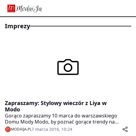
imprezy
Zapraszamy: Stylowy wieczór z Liya w
Modo
Gorąco zapraszamy 10 marca do warszawskiego
Domu Mody Modo, by poznać gorące trendy na
nadchodzący sezon wiosna/lato 2016. Patronat
7 marca 2016, 10:24
MODAIJA.PL
medialny: ModaiJa!