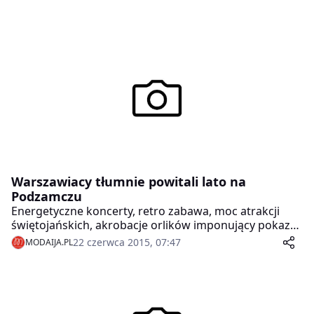
Warszawiacy tłumnie powitali lato na
Podzamczu
Energetyczne koncerty, retro zabawa, moc atrakcji
świętojańskich, akrobacje orlików imponujący pokaz
pirotechniczny – tak Stołeczna Estrada uczciła dwa
22 czerwca 2015, 07:47
MODAIJA.PL
jubileusze: 20. Wianki nad Wisłą i swoje 60-te urodziny.
Wczoraj na Podzamczu bawiło się 100 tys. osób!