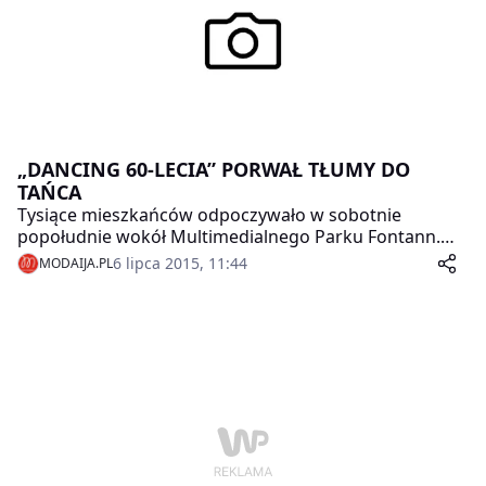
„DANCING 60-LECIA” PORWAŁ TŁUMY DO
TAŃCA
Tysiące mieszkańców odpoczywało w sobotnie
popołudnie wokół Multimedialnego Parku Fontann.
Tego dnia odbyła się też pierwsza potańcówka
6 lipca 2015, 11:44
MODAIJA.PL
otwierająca cykl „Dancing 60-lecia”, który Stołeczna
Estrada przygotowała z okazji swojego jubileuszu. Do
tańca porwała warszawiaków Kapela Praska, a potem
didżeje z Soul Service – zabawa na dechach trwała
prawie do północy.