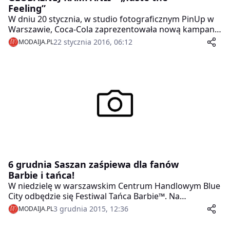
Feeling”
W dniu 20 stycznia, w studio fotograficznym PinUp w
Warszawie, Coca-Cola zaprezentowała nową kampanię
marketingową pod nazwą „Taste the Feeling”.
22 stycznia 2016, 06:12
MODAIJA.PL
6 grudnia Saszan zaśpiewa dla fanów
Barbie i tańca!
W niedzielę w warszawskim Centrum Handlowym Blue
City odbędzie się Festiwal Tańca Barbie™. Na
uczestników czekają liczne pokazy taneczne oraz gry i
3 grudnia 2015, 12:36
MODAIJA.PL
zabawy przygotowane przez tancerzy z Egurrola
Dance Studio. Fanki tańca, Barbie® i mody czeka