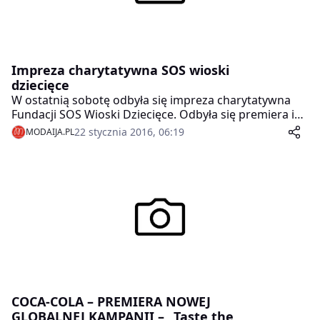
Impreza charytatywna SOS wioski
dziecięce
W ostatnią sobotę odbyła się impreza charytatywna
Fundacji SOS Wioski Dziecięce. Odbyła się premiera ich
kalendarza w którym wystąpili znani Panowie z
22 stycznia 2016, 06:19
MODAIJA.PL
kobietami polskiego biznesu.
COCA-COLA – PREMIERA NOWEJ
GLOBALNEJ KAMPANII – „Taste the