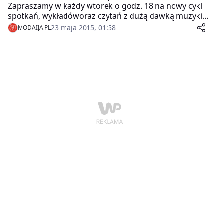
Zapraszamy w każdy wtorek o godz. 18 na nowy cykl
spotkań, wykładóworaz czytań z dużą dawką muzyki
na żywo w czterech odsłonach.
23 maja 2015, 01:58
MODAIJA.PL