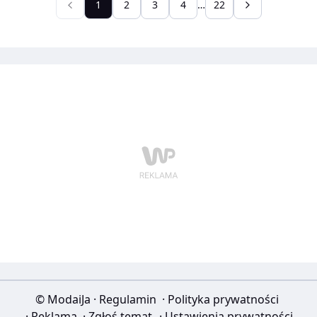
1
2
3
4
…
22
© ModaiJa
·
Regulamin
·
Polityka prywatności
·
Reklama
·
Zgłoś temat
·
Ustawienia prywatności