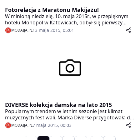
Fotorelacja z Maratonu Makijażu!
W minioną niedzielę, 10. maja 2015r., w przepięknym
hotelu Monopol w Katowicach, odbył się pierwszy
Maraton Makijażu organizowany przez magazyn e –
13 maja 2015, 05:01
MODAIJA.PL
makeupownia, na którym można było podziwiać pracę
wspaniałych wizażystów.
DIVERSE kolekcja damska na lato 2015
Popularnym trendem w letnim sezonie jest klimat
muzycznych festiwali. Marka Diverse przygotowała dla
swoich Klientek, miłośniczek letnich, nieformalnych
7 maja 2015, 00:03
MODAIJA.PL
stylizacji i plenerowych imprez, kolekcję Everydays
Festiwal.