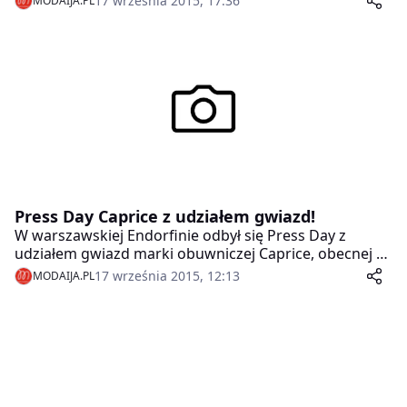
17 września 2015, 17:36
MODAIJA.PL
Press Day Caprice z udziałem gwiazd!
W warszawskiej Endorfinie odbył się Press Day z
udziałem gwiazd marki obuwniczej Caprice, obecnej w
Polsce od 1994 r. Na sezon Jesień-Zima 2015/2016
17 września 2015, 12:13
MODAIJA.PL
Caprice proponuje szeroki wybór modeli, od klasyki po
nowoczesne linie.