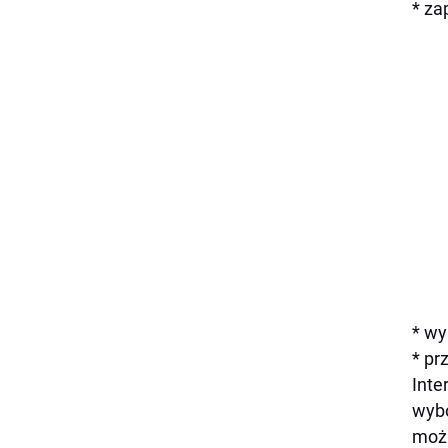
*
za
*
wy
* pr
Inte
wybo
możl