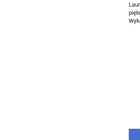
Laur
pięk
Wyko