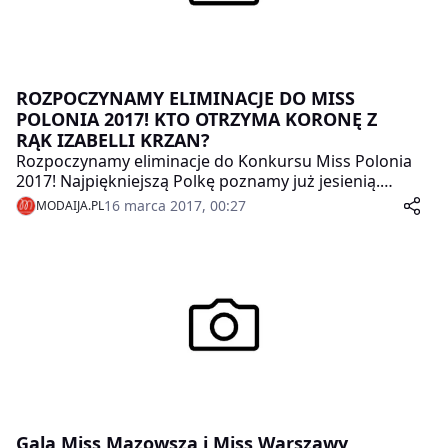
ROZPOCZYNAMY ELIMINACJE DO MISS
POLONIA 2017! KTO OTRZYMA KORONĘ Z
RĄK IZABELLI KRZAN?
Rozpoczynamy eliminacje do Konkursu Miss Polonia
2017! Najpiękniejszą Polkę poznamy już jesienią.
Aktualnie trwają castingi w największych miastach
16 marca 2017, 00:27
MODAIJA.PL
Polski!
Gala Miss Mazowsza i Miss Warszawy