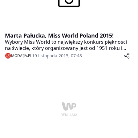
Marta Pałucka, Miss World Poland 2015!
Wybory Miss World to największy konkurs piękności
na świecie, który organizowany jest od 1951 roku i
biorą w nim udział reprezentantki ponad 100 krajów.
19 listopada 2015, 07:48
MODAIJA.PL
W tym roku koronę i tytuł najpiękniejszej Polki Miss
World Poland zdobyła Marta Pałucka i to właśnie ona
19 grudnia będzie reprezentowała Polskę podczas 65.
edycji wyborów światowego konkursu piękności –
Miss World 2015 w chińskim mieście Sanya.