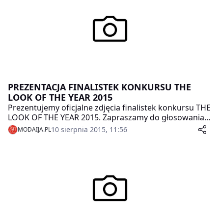
PREZENTACJA FINALISTEK KONKURSU THE
LOOK OF THE YEAR 2015
Prezentujemy oficjalne zdjęcia finalistek konkursu THE
LOOK OF THE YEAR 2015. Zapraszamy do głosowania
SMS na swoją faworytkę, która razem ze zwyciężczynią
10 sierpnia 2015, 11:56
MODAIJA.PL
The Look Of The Year 2015, pojedzie na światowy finał
na Sycylię. Głosowanie trwa do 2 września 2015r. do
godziny 21:00!