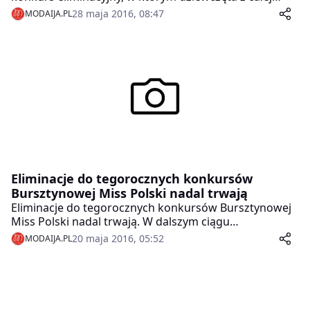
Polski staną do walki o tytuł Bursztynowej Miss 2016.
28 maja 2016, 08:47
MODAIJA.PL
Tego dnia Jantar zamieni się w miasto ,,Piękna i
Wdzięku”.
Eliminacje do tegorocznych konkursów
Bursztynowej Miss Polski nadal trwają
Eliminacje do tegorocznych konkursów Bursztynowej
Miss Polski nadal trwają. W dalszym ciągu
przyjmujemy zgłoszenia do konkursu Bursztynowej
20 maja 2016, 05:52
MODAIJA.PL
Miss Polski 2016.