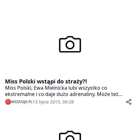
Miss Polski wstąpi do straży?!
Miss Polski, Ewa Mielnicka lubi wszystko co
ekstremalne i co daje dużo adrenaliny. Może też
zazdrościła bohaterom serialu „Strażacy” i zgodziła się
13 lipca 2015, 06:28
MODAIJA.PL
wspierać Straż Pożarną w całym kraju.