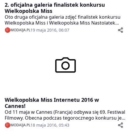
2. oficjalna galeria finalistek konkursu
Wielkopolska Miss
Oto druga oficjalna galeria zdjęć finalistek konkursu
Wielkopolska Miss i Wielkopolska Miss Nastolatek
2016.
19 maja 2016, 06:07
MODAIJA.PL
Wielkopolska Miss Internetu 2016 w
Cannes!
Od 11 maja w Cannes (Francja) odbywa się 69. Festiwal
Filmowy. Obecna podczas tegorocznego konkursu jest
Ewelina Kleszczyńska, która w głosowaniu SMS została
18 maja 2016, 05:43
MODAIJA.PL
wybrana tegoroczną Wielkopolską Miss Internetu