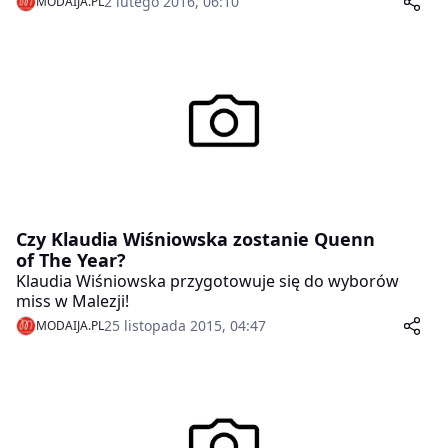
2 lutego 2016, 06:10
MODAIJA.PL
Dziewczyną RMF 4RACING Team? Wybór w dużej
mierze zależy od internautów, którzy mogą oddawać
głosy na swoje faworytki.
Czy Klaudia Wiśniowska zostanie Quenn
of The Year?
Klaudia Wiśniowska przygotowuje się do wyborów
miss w Malezji!
25 listopada 2015, 04:47
MODAIJA.PL