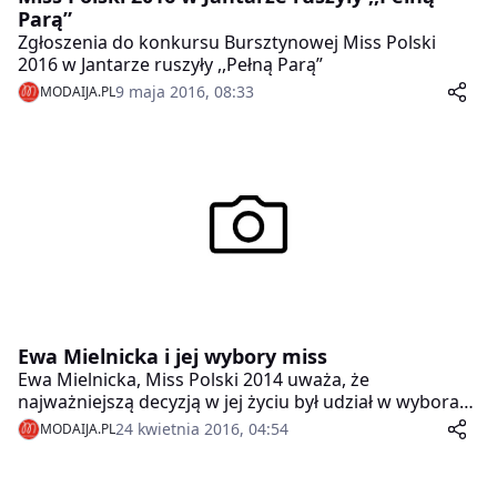
Parą”
Zgłoszenia do konkursu Bursztynowej Miss Polski
2016 w Jantarze ruszyły ,,Pełną Parą”
9 maja 2016, 08:33
MODAIJA.PL
Ewa Mielnicka i jej wybory miss
Ewa Mielnicka, Miss Polski 2014 uważa, że
najważniejszą decyzją w jej życiu był udział w wyborach
Miss Polski. Została najpiękniejszą Polką, wyjechała na
24 kwietnia 2016, 04:54
MODAIJA.PL
wybory międzynarodowe do Japonii i zyskała dużą
sławę i medialność w polskim show biznesie.