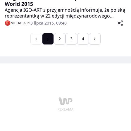
World 2015
Agencja IGO-ART z przyjemnością informuje, że polską
reprezentantką w 22 edycji międzynarodowego
konkursu piękności Top Model Of The World 2015
3 lipca 2015, 09:40
MODAIJA.PL
będzie Miss Polonia Województwa Łódzkiego 2014 i
finalistka międzynarodowego konkursu Miss
Intercontinental 2014, Magdalena Michalak. Finał
1
2
3
4
konkursu odbędzie się 4 września w Egipcie.