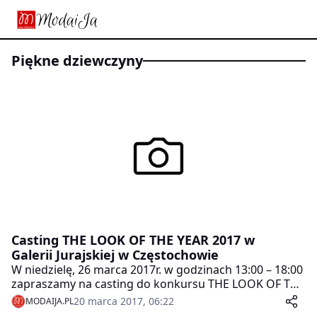
piękne dziewczyny
Casting THE LOOK OF THE YEAR 2017 w
Galerii Jurajskiej w Częstochowie
W niedzielę, 26 marca 2017r. w godzinach 13:00 – 18:00
zapraszamy na casting do konkursu THE LOOK OF THE
YEAR 2017. Odbędzie się on w Galerii Jurajskiej w
20 marca 2017, 06:22
MODAIJA.PL
Częstochowie!