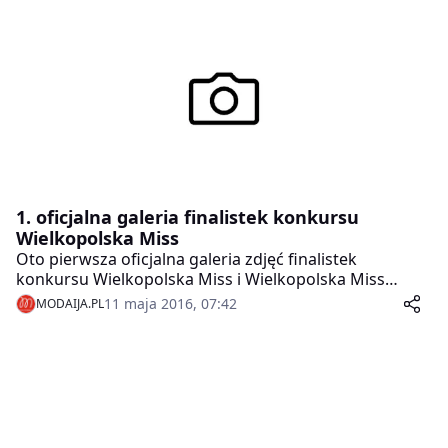
2016.
1. oficjalna galeria finalistek konkursu
Wielkopolska Miss
Oto pierwsza oficjalna galeria zdjęć finalistek
konkursu Wielkopolska Miss i Wielkopolska Miss
Nastolatek 2016.
11 maja 2016, 07:42
MODAIJA.PL