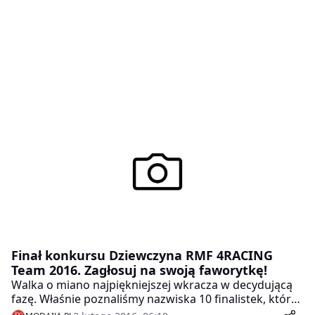
Finał konkursu Dziewczyna RMF 4RACING
Team 2016. Zagłosuj na swoją faworytkę!
Walka o miano najpiękniejszej wkracza w decydującą
fazę. Właśnie poznaliśmy nazwiska 10 finalistek, które
powalczą o atrakcyjne nagrody. Która z nich zostanie