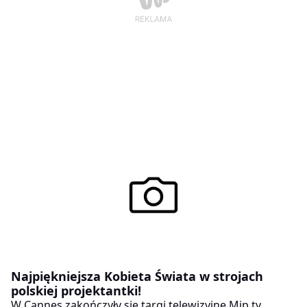
Najpiękniejsza Kobieta Świata w strojach
polskiej projektantki!
W Cannes zakończyły się targi telewizyjne Mip.tv,