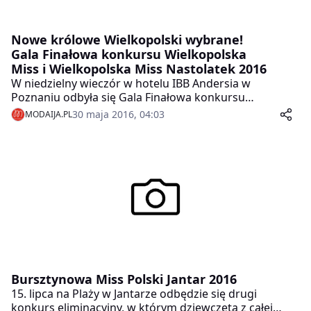
Nowe królowe Wielkopolski wybrane!
Gala Finałowa konkursu Wielkopolska
Miss i Wielkopolska Miss Nastolatek 2016
W niedzielny wieczór w hotelu IBB Andersia w
Poznaniu odbyła się Gala Finałowa konkursu
Wielkopolska Miss i Wielkopolska Miss Nastolatek
30 maja 2016, 04:03
MODAIJA.PL
2016.
Bursztynowa Miss Polski Jantar 2016
15. lipca na Plaży w Jantarze odbędzie się drugi
konkurs eliminacyjny, w którym dziewczęta z całej