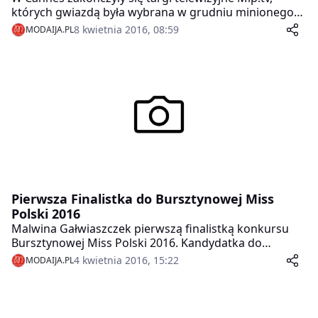
których gwiazdą była wybrana w grudniu minionego
roku w Krynicy – Zdrój paragwajska piękność
8 kwietnia 2016, 08:59
MODAIJA.PL
Stephania Stegman Miss Supranational 2015. Na
czerwonym dywanie pojawiła się w strojach polskiej
projektantki!
Pierwsza Finalistka do Bursztynowej Miss
Polski 2016
Malwina Gałwiaszczek pierwszą finalistką konkursu
Bursztynowej Miss Polski 2016. Kandydatka do
Bursztynowej Korony jeden tytuł Miss ma już na swoim
4 kwietnia 2016, 15:22
MODAIJA.PL
koncie.