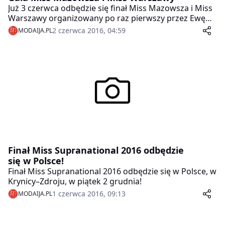
Już 3 czerwca odbędzie się finał Miss Mazowsza i Miss
Warszawy organizowany po raz pierwszy przez Ewę
Mielnicką, Miss Polski 2014.
2 czerwca 2016, 04:59
MODAIJA.PL
Finał Miss Supranational 2016 odbędzie
się w Polsce!
Finał Miss Supranational 2016 odbędzie się w Polsce, w
Krynicy–Zdroju, w piątek 2 grudnia!
1 czerwca 2016, 09:13
MODAIJA.PL