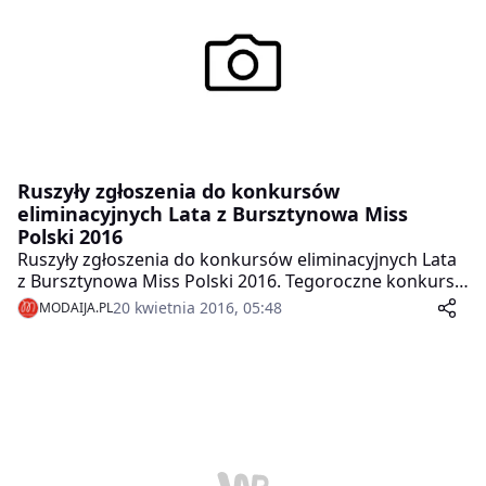
Ruszyły zgłoszenia do konkursów
eliminacyjnych Lata z Bursztynowa Miss
Polski 2016
Ruszyły zgłoszenia do konkursów eliminacyjnych Lata
z Bursztynowa Miss Polski 2016. Tegoroczne konkursy
eliminacyjne odbywać się będą w trzech nadmorskich
20 kwietnia 2016, 05:48
MODAIJA.PL
miejscowościach: 9 Lipca w Łebie, 16 lipca w Jantarze
oraz 23 lipca w Krynicy Morskiej.