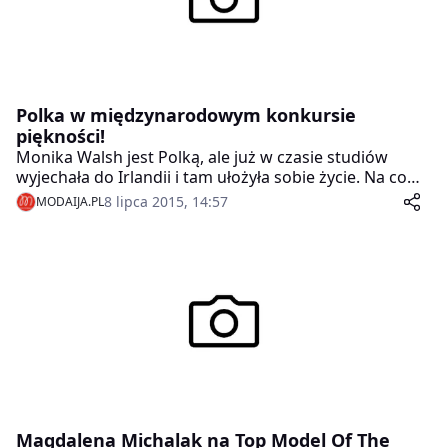
Polka w międzynarodowym konkursie
piękności!
Monika Walsh jest Polką, ale już w czasie studiów
wyjechała do Irlandii i tam ułożyła sobie życie. Na co
dzień jest nauczycielką, ale od zawsze interesowała się
8 lipca 2015, 14:57
MODAIJA.PL
modą, wyborami piękności.
Magdalena Michalak na Top Model Of The