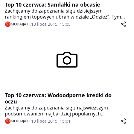
Top 10 czerwca: Sandałki na obcasie
Zachęcamy do zapoznania się z dzisiejszym
rankingiem topowych ubrań w dziale „Odzież”. Tym
razem przyjrzeliśmy się ubraniom w kategorii „Buty
13 lipca 2015, 15:05
MODAIJA.PL
damskie” i przygotowaliśmy ranking 10 najczęściej
poszukiwanych sandałków na obcasie w danym
miesiącu. Zamieszczony poniżej ranking stworzono w
oparciu o dane porównywarki cen Skąpiec.pl i opisuje
on preferencje zakupowe e-konsumentów. Wszystkie
zaprezentowane w nim produkty odznaczają się dużą
trwałością i jakością wykonania. Jeżeli rozważacie
zakup nowego obuwia w kategorii „Buty damskie”, to
rzucenie okiem na poniższe zestawienie może ułatwić
Wam wybór.
Top 10 czerwca: Wodoodporne kredki do
oczu
Zachęcamy do zapoznania się z najświeższym
podsumowaniem najbardziej popularnych
kosmetyków w dziale „Uroda”. Tym razem
13 lipca 2015, 15:01
MODAIJA.PL
przyjrzeliśmy się artykułom w kategorii „Kredki do
oczu” i przygotowaliśmy listę 10 najczęściej