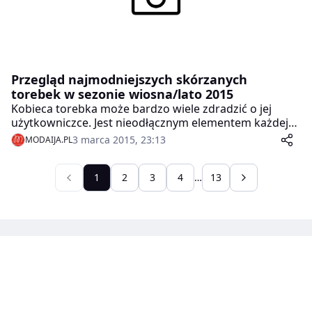
Przegląd najmodniejszych skórzanych
torebek w sezonie wiosna/lato 2015
Kobieca torebka może bardzo wiele zdradzić o jej
użytkowniczce. Jest nieodłącznym elementem każdej
damskiej stylizacji, bo przyznajmy sobie szczerze,
3 marca 2015, 23:13
MODAIJA.PL
która z pań potrafi wyjść z domu nie zakładając na
ramię swojej ulubionej torebki? Nie mniej jednak, w
swojej garderobie nie warto poprzestawać na jednym
1
2
3
4
…
13
modelu.