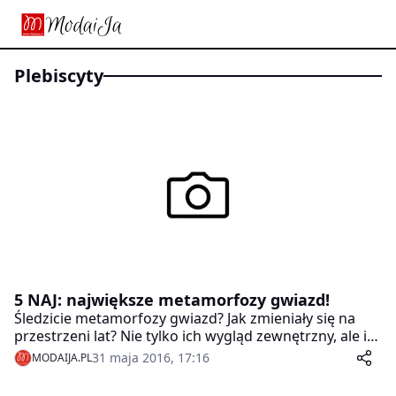
plebiscyty
5 NAJ: największe metamorfozy gwiazd!
Śledzicie metamorfozy gwiazd? Jak zmieniały się na
przestrzeni lat? Nie tylko ich wygląd zewnętrzny, ale i
osobowość, kreacje i stylizacje modowe.
31 maja 2016, 17:16
MODAIJA.PL