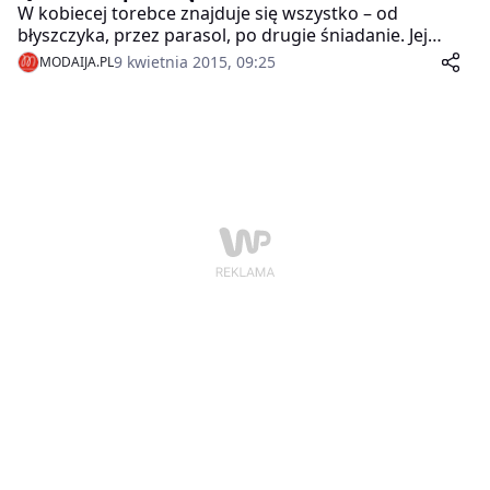
W kobiecej torebce znajduje się wszystko – od
błyszczyka, przez parasol, po drugie śniadanie. Jej
zawartość dla mężczyzn jest owiana tajemnicą i żadna
9 kwietnia 2015, 09:25
MODAIJA.PL
z nas nie chce, by ktokolwiek do niej zaglądał. Chcemy
być przygotowane na każdą sytuację, więc gdy mamy
katar – wyciągamy chusteczki, a gdy się poplamimy –
wyciągamy Pure Queen?