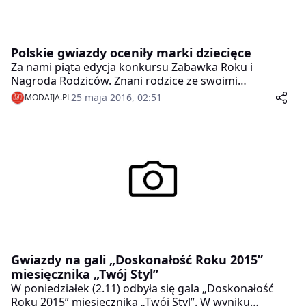
Polskie gwiazdy oceniły marki dziecięce
Za nami piąta edycja konkursu Zabawka Roku i
Nagroda Rodziców. Znani rodzice ze swoimi
pociechami, eksperci w zakresie wychowania dzieci i
25 maja 2016, 02:51
MODAIJA.PL
dziennikarze ocenili najnowsze propozycje zabawek i
produktów dla najmłodszych na rynku.
Gwiazdy na gali „Doskonałość Roku 2015”
miesięcznika „Twój Styl”
W poniedziałek (2.11) odbyła się gala „Doskonałość
Roku 2015” miesięcznika „Twój Styl”. W wyniku