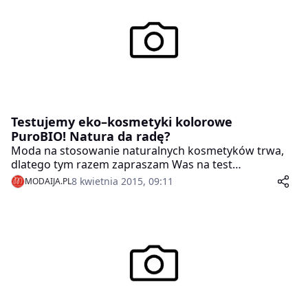
Testujemy eko–kosmetyki kolorowe
PuroBIO! Natura da radę?
Moda na stosowanie naturalnych kosmetyków trwa,
dlatego tym razem zapraszam Was na test
kosmetyków kolorowych PuroBIO, wyróżniające się
8 kwietnia 2015, 09:11
MODAIJA.PL
naturalnymi składnikami oraz formułami
wzbogaconymi w olejki roślinne. Poza tym, większość
z produktów ma postać kredek, co ułatwia
przechowywanie oraz aplikację kosmetyków.
Zapowiada się świetnie, co jednak z funkcjonalnością i
trwałością tych wegańskich cudów?