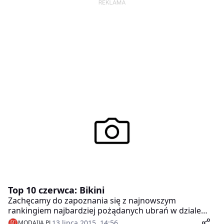
ostatecznej decyzji.
Top 10 czerwca: Bikini
Zachęcamy do zapoznania się z najnowszym
rankingiem najbardziej pożądanych ubrań w dziale
„Odzież”. Tym razem przyjrzeliśmy się ubraniom w
13 lipca 2015, 14:56
MODAIJA.PL