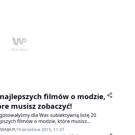
ina Marcisz to laureaci trzeciej edycji
iscytu „Polacy z Werwą”, którego inicjatorem
 PKN ORLEN.
 najlepszych filmów o modzie,
óre musisz zobaczyć!
gotowałyśmy dla Was subiektywną listę 20
epszych filmów o modzie, które musisz
czyć, jeśli jesteś prawdziwą fashionistką czy
19 września 2015, 11:37
DAIJA.PL
ionistą! Jeżeli któregoś z tytułów jeszcze nie