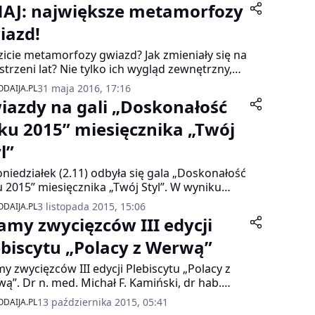
NAJ: największe metamorfozy
iazd!
zicie metamorfozy gwiazd? Jak zmieniały się na
strzeni lat? Nie tylko ich wygląd zewnętrzny,
i osobowość, kreacje i stylizacje modowe.
31 maja 2016, 17:16
DAIJA.PL
iazdy na gali „Doskonałość
ku 2015” miesięcznika „Twój
l”
niedziałek (2.11) odbyła się gala „Doskonałość
 2015” miesięcznika „Twój Styl”. W wyniku
ursu kosmetycznego jurorzy wyłonili
3 listopada 2015, 15:06
DAIJA.PL
epsze ich zdaniem kosmetyki i zapachy.
amy zwycięzców III edycji
ebiscytu „Polacy z Werwą”
y zwycięzców III edycji Plebiscytu „Polacy z
ą”. Dr n. med. Michał F. Kamiński, dr hab.
a Bucholc, Karolina Gil, Katarzyna i Wojciech
13 października 2015, 05:41
DAIJA.PL
łowscy, Jakub Krzych, Honorata Martin,