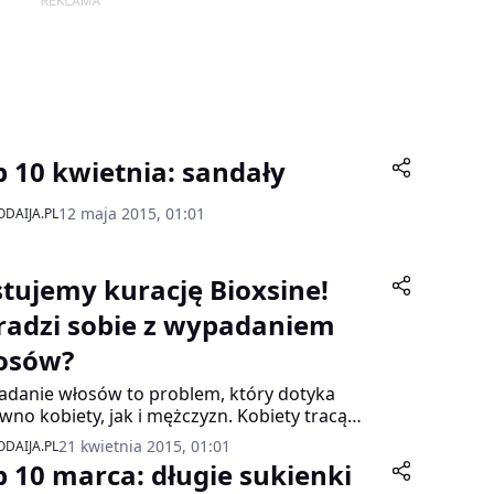
p 10 kwietnia: sandały
12 maja 2015, 01:01
DAIJA.PL
stujemy kurację Bioxsine!
radzi sobie z wypadaniem
osów?
danie włosów to problem, który dotyka
wno kobiety, jak i mężczyzn. Kobiety tracą
y przez stres, problemy hormonalne czy też
21 kwietnia 2015, 01:01
DAIJA.PL
 witamin w organizmie, u mężczyzn tracenie
p 10 marca: długie sukienki
ów często dotyczy dojrzałych mężczyzn. Ten