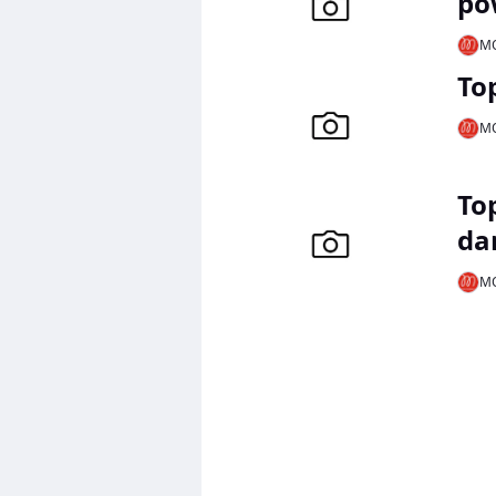
po
MO
To
MO
To
da
MO