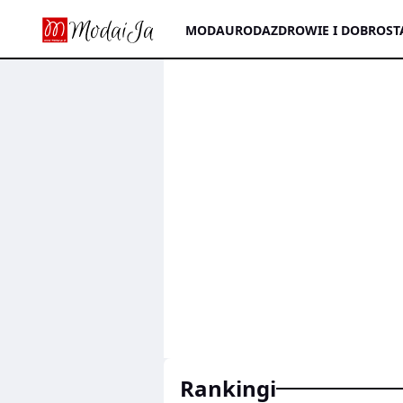
MODA
URODA
ZDROWIE I DOBROST
rankingi