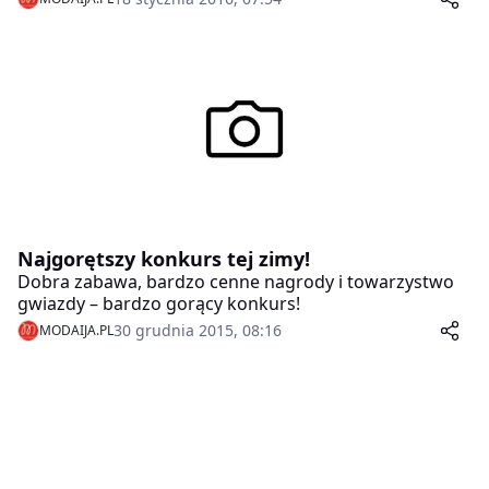
zabawie można wziąć udział wysyłając swoje zdjęcia (ta
droga przeznaczona jest dla dziewcząt) lub tylko
oceniając zdjęcia zamieszczone w galerii konkursowej
(głosować może każdy internauta). Na dziewczyny
zgłaszające fotki czeka 27 nagród, w tym nawet 5.000
zł. Dla głosujących internautów przewidziano 64
nagrody.
Najgorętszy konkurs tej zimy!
Dobra zabawa, bardzo cenne nagrody i towarzystwo
gwiazdy – bardzo gorący konkurs!
30 grudnia 2015, 08:16
MODAIJA.PL