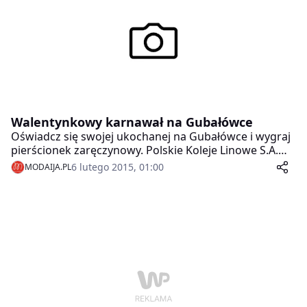
Walentynkowy karnawał na Gubałówce
Oświadcz się swojej ukochanej na Gubałówce i wygraj
pierścionek zaręczynowy. Polskie Koleje Linowe S.A.
zapraszają 14 lutego na Walentynkowy Karnawał na
6 lutego 2015, 01:00
MODAIJA.PL
Gubałówce.