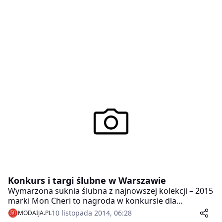
Konkurs i targi ślubne w Warszawie
Wymarzona suknia ślubna z najnowszej kolekcji – 2015
marki Mon Cheri to nagroda w konkursie dla
przyszłych panien młodych zorganizowanym przez
10 listopada 2014, 06:28
MODAIJA.PL
sieć salonów La Mariee. Rozstrzygnięcie zabawy