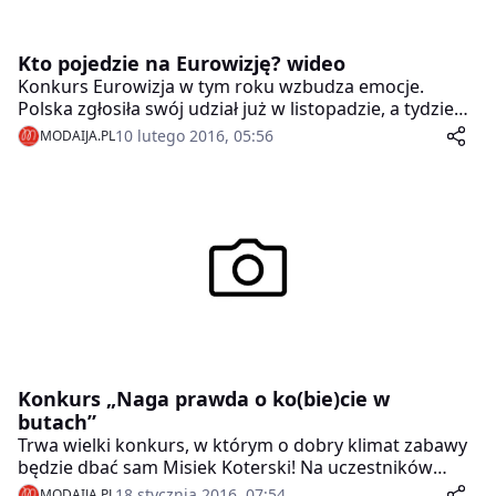
Kto pojedzie na Eurowizję? wideo
Konkurs Eurowizja w tym roku wzbudza emocje.
Polska zgłosiła swój udział już w listopadzie, a tydzień
temu nowe władze TVP ogłosiły, że tylko przez tydzień
10 lutego 2016, 05:56
MODAIJA.PL
przyjmują zgłoszenia na polskie preselekcje.
Konkurs „Naga prawda o ko(bie)cie w
butach”
Trwa wielki konkurs, w którym o dobry klimat zabawy
będzie dbać sam Misiek Koterski! Na uczestników
czeka ponad 90 nagród o wartości 23.000 zł! W
18 stycznia 2016, 07:54
MODAIJA.PL