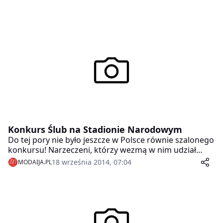
Konkurs Ślub na Stadionie Narodowym
Do tej pory nie było jeszcze w Polsce równie szalonego
konkursu! Narzeczeni, którzy wezmą w nim udział
mają szansę wygrać realizację wymarzonego ślubu i
18 września 2014, 07:04
MODAIJA.PL
voucher na pakiet ślubny o wartości 50 000 PLN ! Do
udziału zaprosiliśmy te pary, które poznały się w
internecie i mają dość odwagi, żeby symboliczne “tak”
powiedzieć sobie w świetle reflektorów, na Stadionie
Narodowym, podczas ślubnych Targów Wedding.