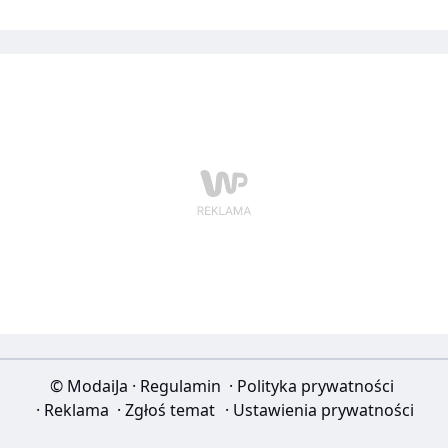
eleganckiej alternatywy. Ubrań, które z powodzeniem
można założyć na wyjątkowe okazje.
© ModaiJa
·
Regulamin
·
Polityka prywatności
·
Reklama
·
Zgłoś temat
·
Ustawienia prywatności