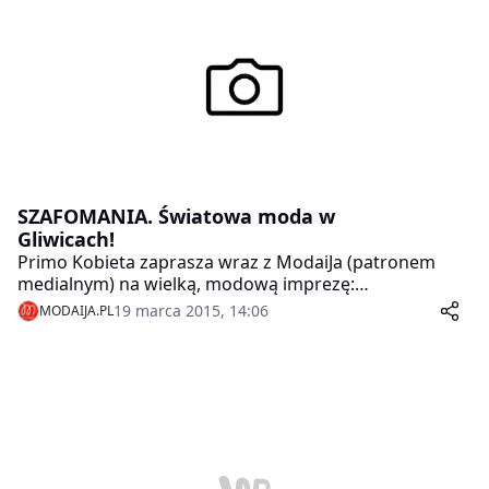
SZAFOMANIA. Światowa moda w
Gliwicach!
Primo Kobieta zaprasza wraz z ModaiJa (patronem
medialnym) na wielką, modową imprezę:
SZAFOMANIA. Światowa moda w Gliwicach, która
19 marca 2015, 14:06
MODAIJA.PL
odbędzie się w Centrum Kultury Studenckiej Mrowisko
w Gliwicach 29.marca 2015 roku.