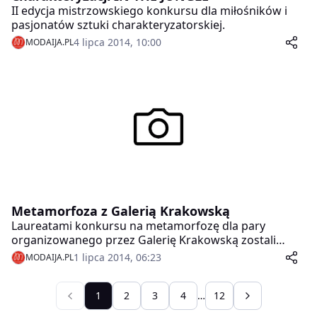
II edycja mistrzowskiego konkursu dla miłośników i
pasjonatów sztuki charakteryzatorskiej.
4 lipca 2014, 10:00
MODAIJA.PL
Metamorfoza z Galerią Krakowską
Laureatami konkursu na metamorfozę dla pary
organizowanego przez Galerię Krakowską zostali
Paulina i Marcin. Bohaterzy zmian poznali się w liceum.
1 lipca 2014, 06:23
MODAIJA.PL
Od 3 roku studiów są parą. Na co dzień preferują
bardziej luźny, niezobowiązujący strój: dżinsy,
sportowe buty, luźne t-shirty. Zgłosili się do
1
2
3
4
…
12
metamorfozy, bo nie potrafili znaleźć dla siebie