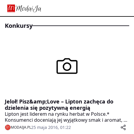
konkursy
Jeloł! Pisz&amp;Love – Lipton zachęca do
dzielenia się pozytywną energią
Lipton jest liderem na rynku herbat w Polsce.*
Konsumenci doceniają jej wyjątkowy smak i aromat, a
także siłę optymizmu, z którą nierozerwalnie kojarzy
25 maja 2016, 01:22
MODAIJA.PL
się marka. Dlatego herbata Lipton jest napojem po