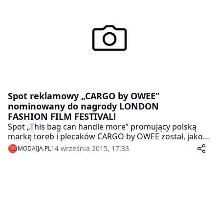
Spot reklamowy „CARGO by OWEE”
nominowany do nagrody LONDON
FASHION FILM FESTIVAL!
Spot „This bag can handle more” promujący polską
markę toreb i plecaków CARGO by OWEE został, jako
jedyna produkcja z Polski, nominowany do nagrody
14 września 2015, 17:33
MODAIJA.PL
LONDON FASHION FILM FESTIVAL. Za kreację
odpowiada agencja THE GRADS, a reżyserem i
scenarzystą jest Roman Grad. Ogłoszenie wyników już
jutro, 15 września 2015 roku podczas uroczystej gali w
Londynie. To już 3 edycja imprezy, która skupia wokół
siebie filmowców, projektantów, modeli i branżę
reklamową.