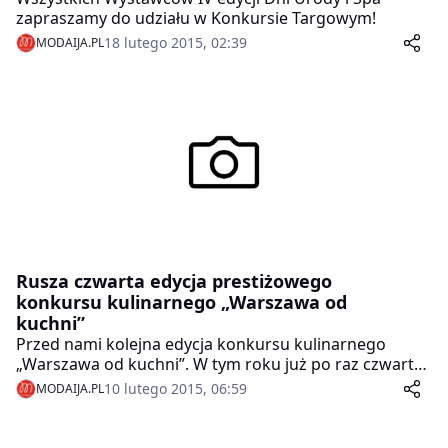
zapraszamy do udziału w Konkursie Targowym!
18 lutego 2015, 02:39
MODAIJA.PL
Rusza czwarta edycja prestiżowego
konkursu kulinarnego „Warszawa od
kuchni”
Przed nami kolejna edycja konkursu kulinarnego
„Warszawa od kuchni”. W tym roku już po raz czwarty
wybrane zostaną najlepsze restauracje stolicy. Sukces
10 lutego 2015, 06:59
MODAIJA.PL
w konkursie stanowi doskonałą rekomendację dla
warszawskich restauratorów, dlatego jak co roku
akcja cieszy się bardzo dużym zainteresowaniem.