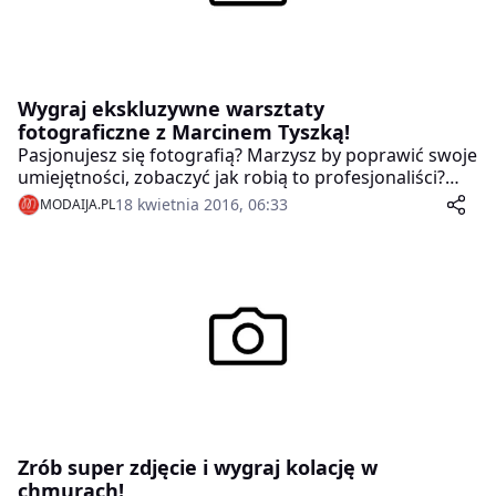
Wygraj ekskluzywne warsztaty
fotograficzne z Marcinem Tyszką!
Pasjonujesz się fotografią? Marzysz by poprawić swoje
umiejętności, zobaczyć jak robią to profesjonaliści?
Wygraj ekskluzywne warsztaty fotograficzne z
18 kwietnia 2016, 06:33
MODAIJA.PL
Marcinem Tyszką!
Zrób super zdjęcie i wygraj kolację w
chmurach!