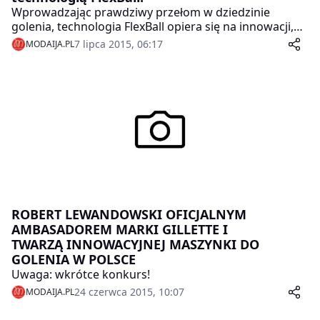
Wprowadzając prawdziwy przełom w dziedzinie
golenia, technologia FlexBall opiera się na innowacji,
którą marka Gillette wprowadziła w roku 1977,
7 lipca 2015, 06:17
MODAIJA.PL
prezentując pierwszą golarkę z ruchomą głowicą.
ROBERT LEWANDOWSKI OFICJALNYM
AMBASADOREM MARKI GILLETTE I
TWARZĄ INNOWACYJNEJ MASZYNKI DO
GOLENIA W POLSCE
Uwaga: wkrótce konkurs!
24 czerwca 2015, 10:07
MODAIJA.PL