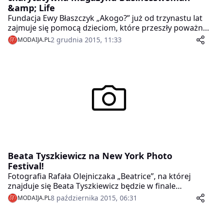
&amp; Life
Fundacja Ewy Błaszczyk „Akogo?” już od trzynastu lat
zajmuje się pomocą dzieciom, które przeszły poważne
urazy mózgu – poświęcając szczególną uwagę tym,
2 grudnia 2015, 11:33
MODAIJA.PL
które zapadły w śpiączkę.
Beata Tyszkiewicz na New York Photo
Festival!
Fotografia Rafała Olejniczaka „Beatrice”, na której
znajduje się Beata Tyszkiewicz będzie w finale
konkursu The Last Picture Show, organizowanego w
8 października 2015, 06:31
MODAIJA.PL
ramach New York Photo Festival!