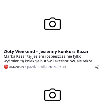
zaplanowano 16 listopada na Stadionie Narodowym w
Warszawie podczas drugiego dnia odbywających się
tam targów mody ślubnej Wedding.
Złoty Weekend – jesienny konkurs Kazar
Marka Kazar tej jesieni rozpieszcza nie tylko
wyśmienitą kolekcją butów i akcesoriów, ale także
konkursem Złoty Weekend ze wspaniałymi nagrodami.
7 października 2014, 06:43
MODAIJA.PL