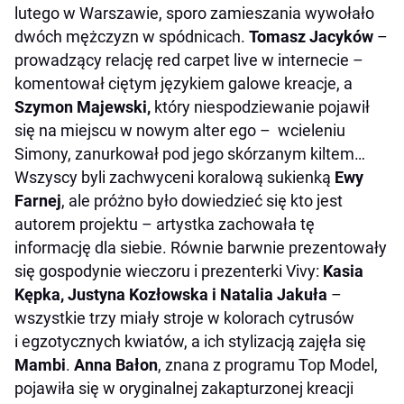
lutego w Warszawie, sporo zamieszania wywołało
dwóch mężczyzn w spódnicach.
Tomasz Jacyków
–
prowadzący relację red carpet live w internecie –
komentował ciętym językiem galowe kreacje, a
Szymon Majewski,
który niespodziewanie pojawił
się na miejscu w nowym alter ego – wcieleniu
Simony, zanurkował pod jego skórzanym kiltem…
Wszyscy byli zachwyceni koralową sukienką
Ewy
Farnej
, ale próżno było dowiedzieć się kto jest
autorem projektu – artystka zachowała tę
informację dla siebie. Równie barwnie prezentowały
się gospodynie wieczoru i prezenterki Vivy:
Kasia
Kępka, Justyna Kozłowska i Natalia Jakuła
–
wszystkie trzy miały stroje w kolorach cytrusów
i egzotycznych kwiatów, a ich stylizacją zajęła się
Mambi
.
Anna Bałon
, znana z programu Top Model,
pojawiła się w oryginalnej zakapturzonej kreacji