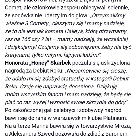
Comet, ale członkowie zespołu obiecywali solennie,
że sodówka nie uderzy im do głów:
„Otrzymaliśmy
właśnie 3 Comety , cieszymy się i mamy nadzieję,
że to nie jest jak kometa Halleya, którą otrzymamy
raz na 165 czy 7 lat – mamy nadzieję, że wcześniej
i dziękujemy! Czujemy się zobowiązani, żeby nie być
kretynami, tylko miłymi, fajnymi ludźmi”.
Honorata „Honey” Skarbek
poczuła się uskrzydlona
nagrodą za Debiut Roku: „
Niesamowicie się cieszę,
że udało mi się zdobyć statuetkę w kategorii Debiut
Roku. Czuję się naprawdę doceniona. Dziękuję
moim wszystkim fanom i mam nadzieję, że będę się
piąć co raz wyżej i wznosić swoje skrzydła do góry”.
Po zakończonej gali celebryci i zdobywcy nagród
bawili się do rana w warszawskim klubie Platinium.
Na afterze Marina bawiła się w towarzystwie Mroza,
a Aleksandra Szwed pozowała do zdjęć z Baronem