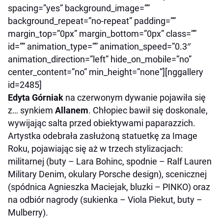
spacing=”yes” background_image=””
background_repeat=”no-repeat” padding=””
margin_top=”0px” margin_bottom=”0px” class=””
id=”” animation_type=”” animation_speed=”0.3″
animation_direction=”left” hide_on_mobile=”no”
center_content=”no” min_height=”none”][nggallery
id=2485]
Edyta Górniak
na czerwonym dywanie pojawiła się
z… synkiem
Allanem
. Chłopiec bawił się doskonale,
wywijając salta przed obiektywami paparazzich.
Artystka odebrała zasłużoną statuetkę za Image
Roku, pojawiając się aż w trzech stylizacjach:
militarnej (buty – Lara Bohinc, spodnie – Ralf Lauren
Military Denim, okulary Porsche design), scenicznej
(spódnica Agnieszka Maciejak, bluzki – PINKO) oraz
na odbiór nagrody (sukienka – Viola Piekut, buty –
Mulberry).