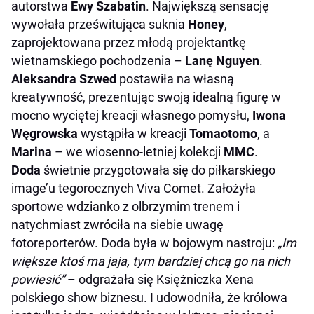
autorstwa
Ewy Szabatin
. Największą sensację
wywołała prześwitująca suknia
Honey
,
zaprojektowana przez młodą projektantkę
wietnamskiego pochodzenia –
Lanę Nguyen
.
Aleksandra Szwed
postawiła na własną
kreatywność, prezentując swoją idealną figurę w
mocno wyciętej kreacji własnego pomysłu,
Iwona
Węgrowska
wystąpiła w kreacji
Tomaotomo
, a
Marina
– we wiosenno-letniej kolekcji
MMC
.
Doda
świetnie przygotowała się do piłkarskiego
image’u tegorocznych Viva Comet. Założyła
sportowe wdzianko z olbrzymim trenem i
natychmiast zwróciła na siebie uwagę
fotoreporterów. Doda była w bojowym nastroju:
„Im
większe ktoś ma jaja, tym bardziej chcą go na nich
powiesić”
– odgrażała się Księżniczka Xena
polskiego show biznesu. I udowodniła, że królowa