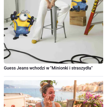
Guess Jeans wchodzi w "Minionki i straszydła"