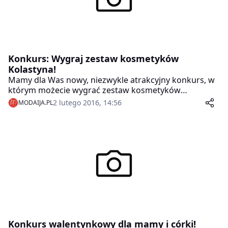
Konkurs: Wygraj zestaw kosmetyków
Kolastyna!
Mamy dla Was nowy, niezwykle atrakcyjny konkurs, w
którym możecie wygrać zestaw kosmetyków
Kolastyna!
2 lutego 2016, 14:56
MODAIJA.PL
Konkurs walentynkowy dla mamy i córki!