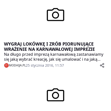
WYGRAJ LOKÓWKĘ I ZRÓB PIORUNUJĄCE
WRAŻENIE NA KARNAWAŁOWEJ IMPREZIE
Na długo przed imprezą karnawałową zastanawiamy
się jaką wybrać kreację, jak się umalować i na jaką
fryzurę się zdecydować. Nic dziwnego, w końcu
25 stycznia 2016, 11:57
MODAIJA.PL
karnawał to szczególny czas, kiedy kobiety mogą
wykazać się znajomością trendów i fantazją. W tym
czasie można zaszaleć ze stylizacją bardziej niż w innej
porze roku i niektóre kobiety korzystają z tej
możliwości. Jednak tak, jak wiele gustów, tak wiele
upodobań w kwestii karnawałowego looku.