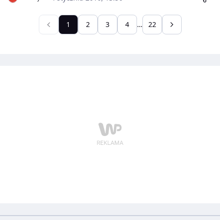
sieci Sephora!
1
2
3
4
…
22