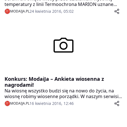
temperatury z linii Termoochrona MARION uznane
Kosmetykiem Wszech Czasów. Nagroda jest
24 kwietnia 2016, 05:02
MODAIJA.PL
przyznawana przez użytkowniczki portalu
www.wizaz.pl.
Konkurs: ModaiJa – Ankieta wiosenna z
nagrodami!
Na wiosnę wszystko budzi się na nowo do życia, na
wiosnę robimy wiosenne porządki. W naszym serwisie
też chcemy zrobić porządki tak, by jeszcze lepiej Wam
16 kwietnia 2016, 12:46
MODAIJA.PL
służył!