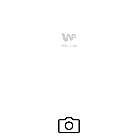
sprawiają, że kobiety czują się sexy, a w mężczyznach
budzi się instynkt zdobywcy.