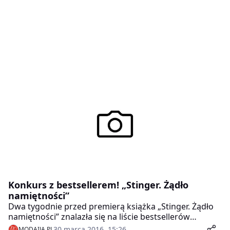
Konkurs z bestsellerem! „Stinger. Żądło
namiętności”
Dwa tygodnie przed premierą książka „Stinger. Żądło
namiętności” znalazła się na liście bestsellerów
Empiku. Dziś my mamy dla Was dwa egzemplarze tej
30 marca 2016, 15:26
MODAIJA.PL