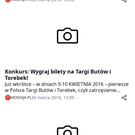
książki do wygrania w naszym nowym konkursie!
Konkurs: Wygraj bilety na Targi Butów i
Torebek!
Już wkrótce – w dniach 9-10 KWIETNIA 2016 – pierwsze
w Polsce Targi Butów i Torebek, czyli zatrzęsienie
producentów i sprzedawców butów oraz torebek w
30 marca 2016, 13:09
MODAIJA.PL
jednym miejscu. Mamy specjalnie dla Was darmowe
bilety na to wielkie wydarzenie!