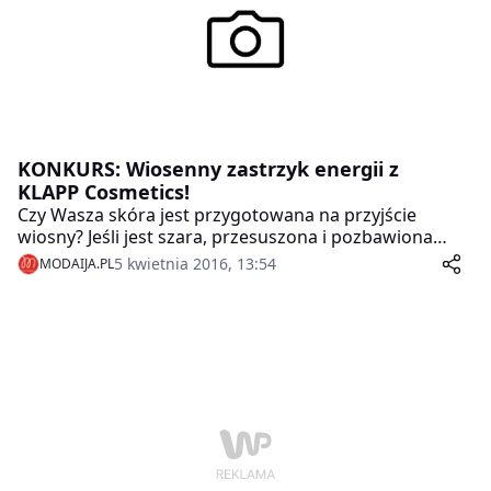
KONKURS: Wiosenny zastrzyk energii z
KLAPP Cosmetics!
Czy Wasza skóra jest przygotowana na przyjście
wiosny? Jeśli jest szara, przesuszona i pozbawiona
blasku to znak, że czas na intensywną kurację przy
5 kwietnia 2016, 13:54
MODAIJA.PL
zastosowaniu profesjonalnych preparatów! Mamy dla
Was 2 zestawy rewelacyjnych ampułek BI-PHASE
SERUM z linii POWER EFFECT od KLAPP Cosmetics!