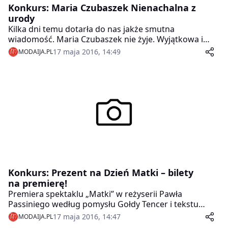
Konkurs: Maria Czubaszek Nienachalna z
urody
Kilka dni temu dotarła do nas jakże smutna
wiadomość. Maria Czubaszek nie żyje. Wyjątkowa i
charakterystyczna postać, wybitna osobowość,
17 maja 2016, 14:49
MODAIJA.PL
pisarka i satyryczka, autorka tekstów piosenek,
scenarzystka, felietonistka i dziennikarka. Nam
wszystkim będzie jej bardzo brakowało. Ona sama –
znając ją, a mieliśmy przyjemność poznać ją osobiście
– zapewne wolałaby byśmy miast smutkiem, dzielili się
radością. Bo oto dziś swoją oficjalną premierę ma jej
najnowsza biografia – „Nienachalna z urody”.
Konkurs: Prezent na Dzień Matki – bilety
na premierę!
Premiera spektaklu „Matki” w reżyserii Pawła
Passiniego według pomysłu Gołdy Tencer i tekstu
Patrycji Dołowy odbędzie się z okazji Dnia Matki 26
17 maja 2016, 14:47
MODAIJA.PL
maja w Teatrze Żydowskim w Warszawie. Inspiracją do