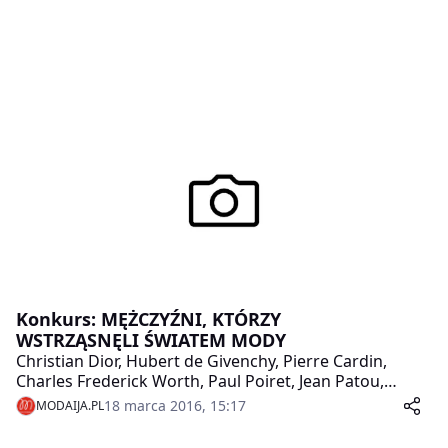
Konkurs: MĘŻCZYŹNI, KTÓRZY
WSTRZĄSNĘLI ŚWIATEM MODY
Christian Dior, Hubert de Givenchy, Pierre Cardin,
Charles Frederick Worth, Paul Poiret, Jean Patou,
Cristóbal Balenciaga, Yves Saint Laurent, Karl
18 marca 2016, 15:17
MODAIJA.PL
Lagerfeld, Jean Paul Gaultier, Christian Lacroix, John
Galliano – najwięksi kreatorzy mody. Każdy z nich to