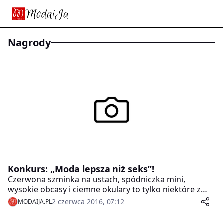
nagrody
Konkurs: „Moda lepsza niż seks”!
Czerwona szminka na ustach, spódniczka mini,
wysokie obcasy i ciemne okulary to tylko niektóre z
argumentów w miłosnej grze. Znany kostiumograf i
2 czerwca 2016, 07:12
MODAIJA.PL
specjalista w zakresie dress code’u Krzysztof
Łoszewski analizuje elementy damskiego ubioru, które