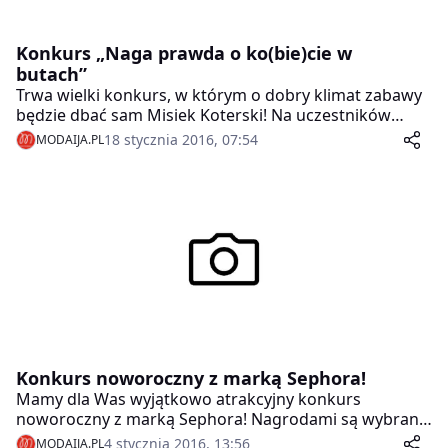
Konkurs „Naga prawda o ko(bie)cie w
butach”
Trwa wielki konkurs, w którym o dobry klimat zabawy
będzie dbać sam Misiek Koterski! Na uczestników
czeka ponad 90 nagród o wartości 23.000 zł! W
18 stycznia 2016, 07:54
MODAIJA.PL
zabawie można wziąć udział wysyłając swoje zdjęcia (ta
droga przeznaczona jest dla dziewcząt) lub tylko
oceniając zdjęcia zamieszczone w galerii konkursowej
(głosować może każdy internauta). Na dziewczyny
zgłaszające fotki czeka 27 nagród, w tym nawet 5.000
zł. Dla głosujących internautów przewidziano 64
nagrody.
Konkurs noworoczny z marką Sephora!
Mamy dla Was wyjątkowo atrakcyjny konkurs
noworoczny z marką Sephora! Nagrodami są wybrane
nowości z bogatej kolekcji kosmetyków dostępnych w
4 stycznia 2016, 13:56
MODAIJA.PL