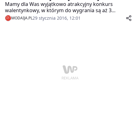
Mamy dla Was wyjątkowo atrakcyjny konkurs
walentynkowy, w którym do wygrania są aż 3
podwójne zestawy kosmetyków – dla dziewczyn i dla
29 stycznia 2016, 12:01
MODAIJA.PL
nieco starszych dziewczyn!