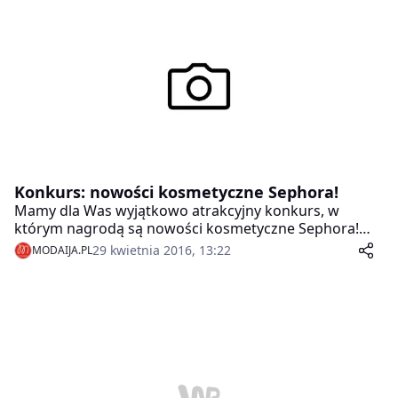
spektaklu były historie Dzieci Holokaustu a spektakl
poświęcony jest uniwersalnym problemom i
rozterkom matek wszystkich czasów. Kolejne pokazy
odbędą się 27 i 28 maja o godzinie 19.00.
Konkurs: nowości kosmetyczne Sephora!
Mamy dla Was wyjątkowo atrakcyjny konkurs, w
którym nagrodą są nowości kosmetyczne Sephora!
Prawdziwy i różnorodny mega pack!
29 kwietnia 2016, 13:22
MODAIJA.PL