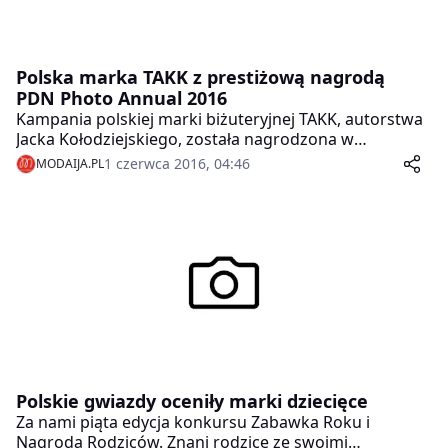
Polska marka TAKK z prestiżową nagrodą
PDN Photo Annual 2016
Kampania polskiej marki biżuteryjnej TAKK, autorstwa
Jacka Kołodziejskiego, została nagrodzona w
najbardziej prestiżowym konkursie branżowym na
1 czerwca 2016, 04:46
MODAIJA.PL
świecie – PDN Photo Annual 2016.
Polskie gwiazdy oceniły marki dziecięce
Za nami piąta edycja konkursu Zabawka Roku i
Nagroda Rodziców. Znani rodzice ze swoimi