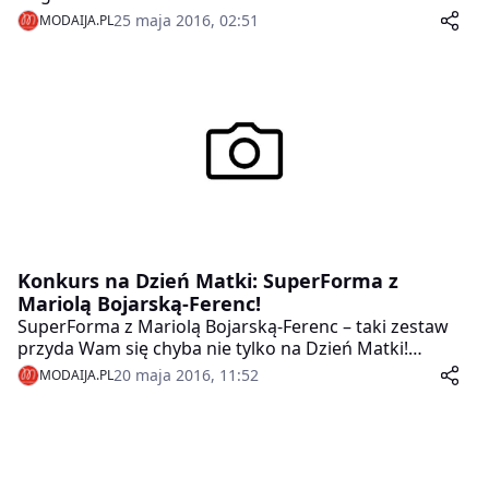
pociechami, eksperci w zakresie wychowania dzieci i
25 maja 2016, 02:51
MODAIJA.PL
dziennikarze ocenili najnowsze propozycje zabawek i
produktów dla najmłodszych na rynku.
Konkurs na Dzień Matki: SuperForma z
Mariolą Bojarską-Ferenc!
SuperForma z Mariolą Bojarską-Ferenc – taki zestaw
przyda Wam się chyba nie tylko na Dzień Matki!
Zdrowy, aktywny styl życia, a przy tym spora doza
20 maja 2016, 11:52
MODAIJA.PL
rozrywki dla każdego! To nowatorski projekt
prekursorki fitnessu w Polsce, Marioli Bojarskiej-
Ferenc – „SuperForma” – sportowa gra planszowa i gra
karciana. Możecie takie wygrać w naszym konkursie!