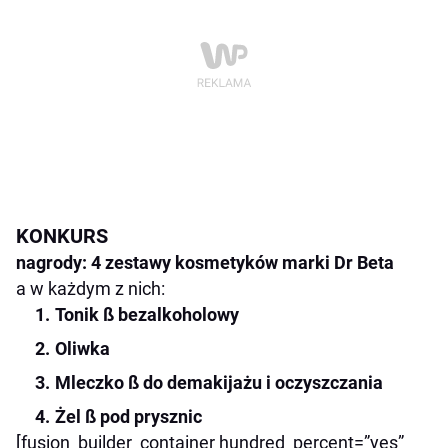
KONKURS
nagrody: 4 zestawy kosmetyków marki Dr Beta
a w każdym z nich:
Tonik ß
bezalkoholowy
Oliwka
Mleczko ß
do demakijażu i oczyszczania
Żel ß
pod prysznic
[fusion_builder_container hundred_percent=”yes”