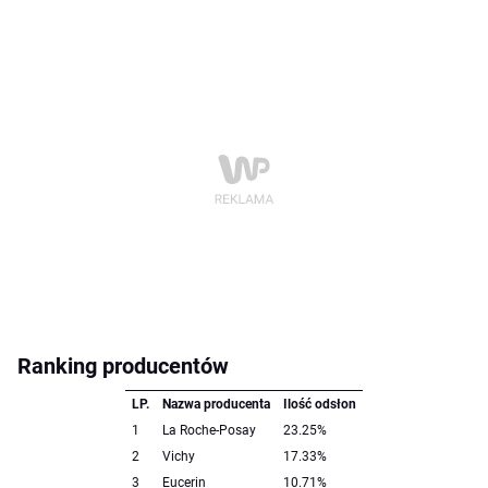
Ranking producentów
LP.
Nazwa producenta
Ilość odsłon
1
La Roche-Posay
23.25%
2
Vichy
17.33%
3
Eucerin
10.71%