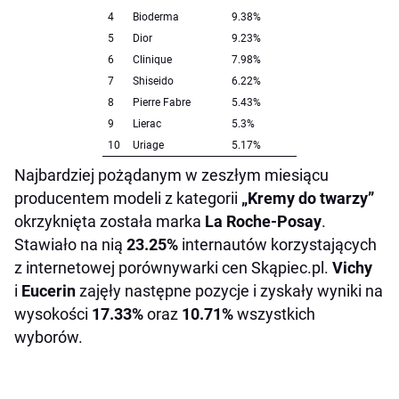
4
Bioderma
9.38%
5
Dior
9.23%
6
Clinique
7.98%
7
Shiseido
6.22%
8
Pierre Fabre
5.43%
9
Lierac
5.3%
10
Uriage
5.17%
Najbardziej pożądanym w zeszłym miesiącu
producentem modeli z kategorii
„Kremy do twarzy”
okrzyknięta została marka
La Roche-Posay
.
Stawiało na nią
23.25%
internautów korzystających
z internetowej porównywarki cen Skąpiec.pl.
Vichy
i
Eucerin
zajęły następne pozycje i zyskały wyniki na
wysokości
17.33%
oraz
10.71%
wszystkich
wyborów.