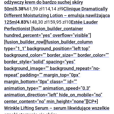
odżywczy krem do bardzo suchej skóry
50ml
5.38%
61,59 zł114,14 zł9
Clinique Dramatically
Different Moisturizing Lotion – emulsja nawilżająca
125ml
4.83%
148,30 zł159,95 zł10
Estée Lauder
Perfectionist [fusion_builder_container
hundred_percent=”yes” overflow=”visible”]
[fusion_builder_row][fusion_builder_column
type=”1_1″ background_position=”left top”
background_color=”” border_size=”” border_color=””
border_style=”solid” spacing=”yes”
background_image=”” background_repeat=”no-
repeat” padding=”” margin_top=”0px”
margin_bottom=”0px” class=”” id=””
animation_type=”” animation_speed=”0.3″
animation_direction=”left” hide_on_mobile=”no”
center_content=”no” min_height=”none”][CP+]
Wrinkle Lifting Serum – serum likwidujące wszelkie