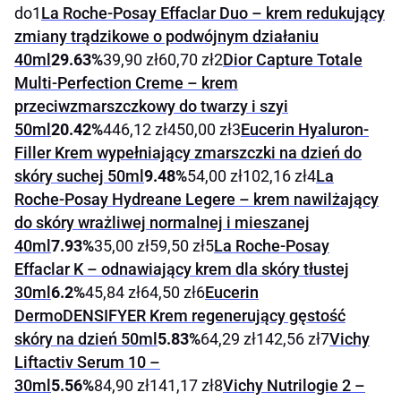
do1
La Roche-Posay Effaclar Duo – krem redukujący
zmiany trądzikowe o podwójnym działaniu
40ml
29.63%
39,90 zł60,70 zł2
Dior Capture Totale
Multi-Perfection Creme – krem
przeciwzmarszczkowy do twarzy i szyi
50ml
20.42%
446,12 zł450,00 zł3
Eucerin Hyaluron-
Filler Krem wypełniający zmarszczki na dzień do
skóry suchej 50ml
9.48%
54,00 zł102,16 zł4
La
Roche-Posay Hydreane Legere – krem nawilżający
do skóry wrażliwej normalnej i mieszanej
40ml
7.93%
35,00 zł59,50 zł5
La Roche-Posay
Effaclar K – odnawiający krem dla skóry tłustej
30ml
6.2%
45,84 zł64,50 zł6
Eucerin
DermoDENSIFYER Krem regenerujący gęstość
skóry na dzień 50ml
5.83%
64,29 zł142,56 zł7
Vichy
Liftactiv Serum 10 –
30ml
5.56%
84,90 zł141,17 zł8
Vichy Nutrilogie 2 –