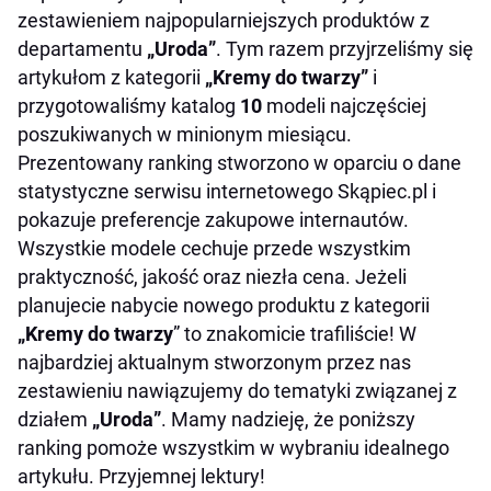
zestawieniem najpopularniejszych produktów z
działaniu 40ml
departamentu
„Uroda”
. Tym razem przyjrzeliśmy się
Dior Capture Totale Multi-Perfection Creme –
artykułom z kategorii
„Kremy do twarzy”
i
krem przeciwzmarszczkowy do twarzy i szyi
przygotowaliśmy katalog
10
modeli najczęściej
50ml
poszukiwanych w minionym miesiącu.
Eucerin Hyaluron-Filler Krem wypełniający
Prezentowany ranking stworzono w oparciu o dane
zmarszczki na dzień do skóry suchej 50ml
statystyczne serwisu internetowego Skąpiec.pl i
La Roche-Posay Hydreane Legere – krem
pokazuje preferencje zakupowe internautów.
nawilżający do skóry wrażliwej normalnej i
Wszystkie modele cechuje przede wszystkim
mieszanej 40ml
praktyczność, jakość oraz niezła cena. Jeżeli
La Roche-Posay Effaclar K – odnawiający krem
planujecie nabycie nowego produktu z kategorii
dla skóry tłustej 30ml
„Kremy do twarzy
” to znakomicie trafiliście! W
najbardziej aktualnym stworzonym przez nas
zestawieniu nawiązujemy do tematyki związanej z
działem
„Uroda”
. Mamy nadzieję, że poniższy
ranking pomoże wszystkim w wybraniu idealnego
artykułu. Przyjemnej lektury!