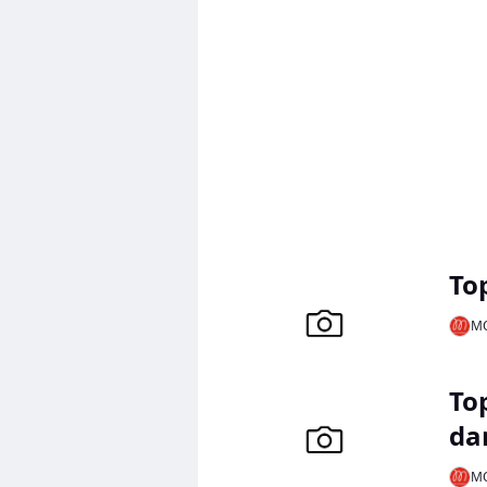
pows
diet
wspi
To
MO
To
da
MO