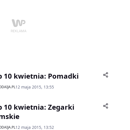
tał nowy preparat Magne-B6 Sen – suplement
y ze specjalnie skomponowanymi składnikami
erającymi zdrowy senii.
p 10 kwietnia: Pomadki
12 maja 2015, 13:55
DAIJA.PL
p 10 kwietnia: Zegarki
mskie
12 maja 2015, 13:52
DAIJA.PL