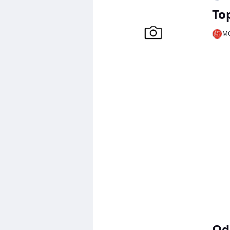
To
MO
Od