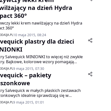
wilżający na dzień Hydra
pact 360°
wczy lekki krem nawilżający na dzień Hydra
ct 360°
10 maja 2015, 08:24
DAIJA.PL
vequick plastry dla dzieci
NIONKI
try Salvequick MINIONKI to więcej niż zwykłe
try. Bajkowe, kolorowe wzory pomagają
ócić uwagę dziecka od przykrego zdarzenia,
9 maja 2015, 07:30
DAIJA.PL
m jest skaleczenie.
lvequick – pakiety
eszonkowe
try Salvequick w małych płaskich zestawach
zonkowych idealnie sprawdzają się w
wej apteczce, plecaku, w torbie podróżnej a
9 maja 2015, 01:01
DAIJA.PL
t w małej damskiej torebce.