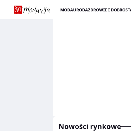
MODA
URODA
ZDROWIE I DOBROST
nowości rynkowe