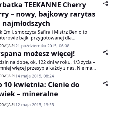
rbatka TEEKANNE Cherry
rry – nowy, bajkowy rarytas
a najmłodszych
 Emil, smoczyca Safira i Mistrz Benio to
terowie bajki przygotowanej dla
łodszych miłośników herbacianych smaków
21 października 2015, 06:08
DAIJA.PL
ANNE. Opowieść do głośnego czytania
spana możesz więcej!
owi uzupełnienie debiutującej na rynku
owej herbatki TEEKANNE „Cherry Berry”.
dzin na dobę, ok. 122 dni w roku, 1/3 życia –
r dołączył do bogatej kolekcji herbatek z linii
 mniej więcej przesypia każdy z nas. Nie ma
d of Fruits.
ak nic bardziej błędnego niż przekonanie, że
14 maja 2015, 08:24
DAIJA.PL
zas stracony. W czasie snu w organizmie
p 10 kwietnia: Cienie do
odzą procesy, bez których nie bylibyśmy w
ie funkcjonować. Nasz mózg intensywnie
wiek – mineralne
uje, tworząc przestrzeń do nauki, wspomnień
zyswajania nowych informacji. Niestety z
12 maja 2015, 13:55
DAIJA.PL
du natłoku spraw, gonitwy myśli, stresu
my doświadczać problemów z zaśnięciem lub
enia się w środku nocyi. Z myślą o tych,
ym codzienne sprawy nie pozwalają zasnąć,