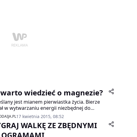
 warto wiedzieć o magnezie?
ślany jest mianem pierwiastka życia. Bierze
ał w wytwarzaniu energii niezbędnej do
idłowego funkcjonowania wszystkich
17 kwietnia 2015, 08:52
DAIJA.PL
rek naszego organizmu. Ile go
GRAJ WALKĘ ZE ZBĘDNYMI
zebujemy, jak go dawkować i jakie objawy
nny budzić nasz niepokój? Odpowiedzi
LOGRAMAMI