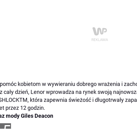
pomóc kobietom w wywieraniu dobrego wrażenia i zach
z cały dzień, Lenor wprowadza na rynek swoją najnowsz
SHLOCK
TM
, która zapewnia świeżość i długotrwały zapa
t przez 12 godzin.
az mody Giles Deacon
+5