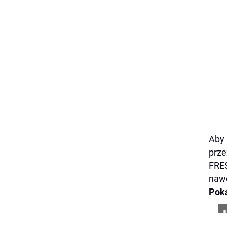
Aby 
prze
FRE
nawe
Pok