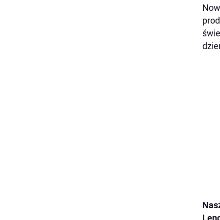
Nowy
prod
świe
dzie
Nasz
Leno