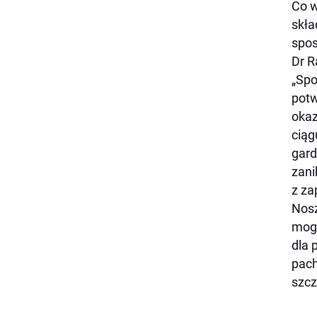
Co w
skła
spos
Dr R
„Spo
potw
okaz
ciąg
gard
zani
z za
Nosz
mogą
dla 
pach
szcz