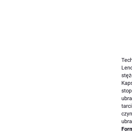
Tec
Leno
stęż
Kaps
stop
ubra
tarc
czyn
ubra
For