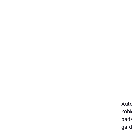
Auto
kobi
bada
gard