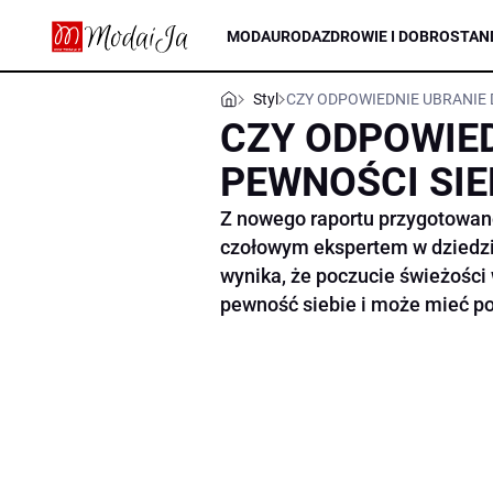
MODA
URODA
ZDROWIE I DOBROSTAN
Styl
CZY ODPOWIEDNIE UBRANIE 
CZY ODPOWIED
PEWNOŚCI SIE
Z nowego raportu przygotowan
czołowym ekspertem w dziedzin
wynika, że poczucie świeżośc
pewność siebie i może mieć p