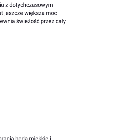
niu z dotychczasowym
st jeszcze większa moc
pewnia świeżość przez cały
rania będą miękkie i