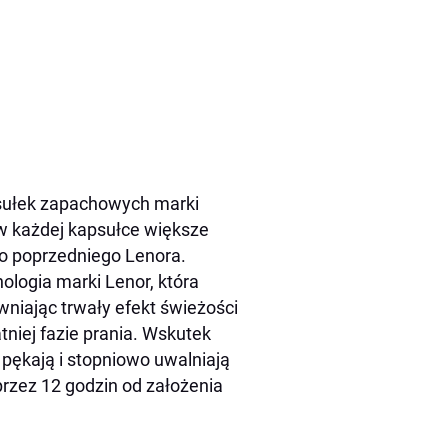
psułek zapachowych marki
w każdej kapsułce większe
o poprzedniego Lenora.
logia marki Lenor, która
niając trwały efekt świeżości
niej fazie prania. Wskutek
i pękają i stopniowo uwalniają
rzez 12 godzin od założenia