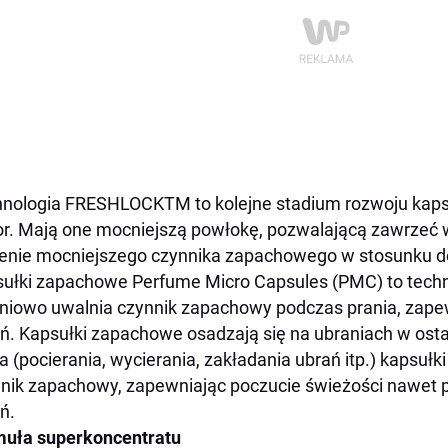
hnologia FRESHLOCK
TM
to kolejne stadium rozwoju ka
r. Mają one mocniejszą powłokę, pozwalającą zawrzeć 
enie mocniejszego czynnika zapachowego w stosunku d
ułki zapachowe Perfume Micro Capsules (PMC) to techno
niowo uwalnia czynnik zapachowy podczas prania, zapew
ń. Kapsułki zapachowe osadzają się na ubraniach w ostat
ia (pocierania, wycierania, zakładania ubrań itp.) kapsułk
nik zapachowy, zapewniając poczucie świeżości nawet p
ń.
muła superkoncentratu