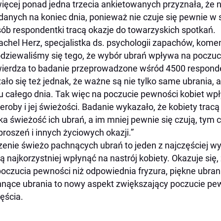
ięcej ponad jedna trzecia ankietowanych przyznała, że n
danych na koniec dnia, ponieważ nie czuje się pewnie w
ób respondentki tracą okazje do towarzyskich spotkań.
achel Herz, specjalistka ds. psychologii zapachów, komen
dziewaliśmy się tego, że wybór ubrań wpływa na poczuci
ierdza to badanie przeprowadzone wśród 4500 responde
ało się też jednak, że ważne są nie tylko same ubrania, 
u całego dnia. Tak więc na poczucie pewności kobiet wp
eroby i jej świeżości. Badanie wykazało, że kobiety trac
ka świeżość ich ubrań, a im mniej pewnie się czują, tym c
proszeń i innych życiowych okazji.”
enie świeżo pachnących ubrań to jeden z najczęściej w
 najkorzystniej wpłynąć na nastrój kobiety. Okazuje się
poczucia pewności niż odpowiednia fryzura, piękne ubra
nące ubrania to nowy aspekt zwiększający poczucie pewn
ęścia.