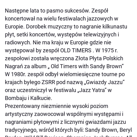
Następne lata to pasmo sukcesów. Zespół
koncertował na wielu festiwalach jazzowych w
Europie. Dorobek muzyczny to nagranie kilkunastu
płyt, setki koncertów, występów telewizyjnych i
radiowych. Nie ma kraju w Europie gdzie nie
występował by zespół OLD TIMERS . W 1975 r.
zespołowi została wręczona Złota Płyta Polskich
Nagrań za album „ Old Timers with Sandy Brown”
W 1980r. zespół odbył wielomiesięczne tourne po
krajach byłego ZSRR pod nazwą „Gwiazdy Jazzu”
oraz uczestniczył w festiwalu „Jazz Yatra” w
Bombaju i Kalkucie.
Prezentowany niezmiennie wysoki poziom
artystyczny zaowocował wspólnymi występami i
nagraniami płytowymi z licznymi gwiazdami jazzu
tradycyjnego, wśród których byli: Sandy Brown, Beryl