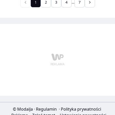
Najważniejszym punktem programu będzie koncert
1
2
3
4
…
7
pamięci muzyka połączony z wręczeniem Nagrody
Artystycznej Miasta Torunia im. Grzegorza
Ciechowskiego.
© ModaiJa
·
Regulamin
·
Polityka prywatności