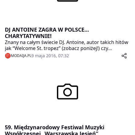
DJ ANTOINE ZAGRA W POLSCE…
CHARYTATYWNIE!
Znany na całym świecie DJ. Antoine, autor takich hitów
jak “Welcome St. tropez” (zobacz poniżej!) czy
“Holiday” z gościnnym udziałem Akon’a zagra w Polsce
9 maja 2016, 07:32
MODAIJA.PL
już w sierpniu.
59. Międzynarodowy Festiwal Muzyki
Współczesnej „Warszawska Jesień”