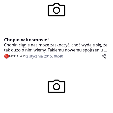
Chopin w kosmosie!
Chopin ciągle nas może zaskoczyć, choć wydaje się, że
tak dużo o nim wiemy. Takiemu nowemu spojrzeniu na
Chopina z innej strony (czy raczej z innych stron)
2 stycznia 2015, 06:40
MODAIJA.PL
poświęcony będzie nowy cykl comiesięcznych spotkań
w Mazowieckim Instytucie Kultury- Dziesięć spojrzeń
na Chopina