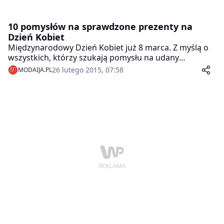
10 pomysłów na sprawdzone prezenty na
Dzień Kobiet
Międzynarodowy Dzień Kobiet już 8 marca. Z myślą o
wszystkich, którzy szukają pomysłu na udany
upominek dla żony, dziewczyny czy koleżanki
26 lutego 2015, 07:58
MODAIJA.PL
przygotowaliśmy zestawienie sprawdzonych
upominków, które z pewnością przypadną do gustu
każdej wyjątkowej kobiecie.