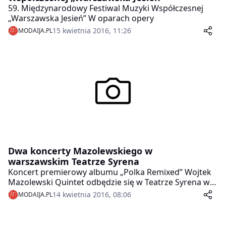
59. Międzynarodowy Festiwal Muzyki Współczesnej
„Warszawska Jesień” W oparach opery
15 kwietnia 2016, 11:26
MODAIJA.PL
Dwa koncerty Mazolewskiego w
warszawskim Teatrze Syrena
Koncert premierowy albumu „Polka Remixed” Wojtek
Mazolewski Quintet odbędzie się w Teatrze Syrena w
ramach cyklu Syrena Music 16 kwietnia 2016 o godz.
14 kwietnia 2016, 08:06
MODAIJA.PL
18.00. Dzień wcześniej, 15 kwietnia na tej samej scenie,
o godz. 19.00 Wojtek Mazolewski zagra z zespołem
Pink Freud.