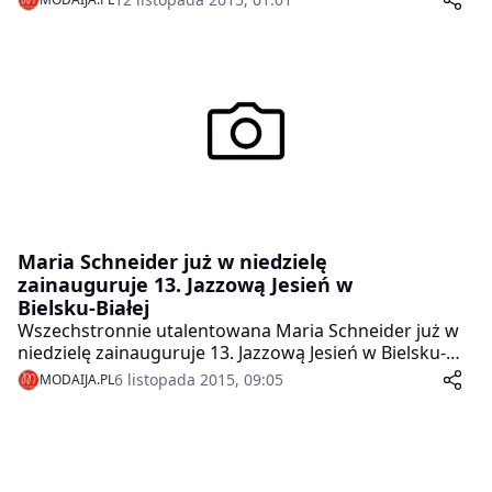
zapierająca dech w piersiach, wspaniała, poza
kategoriami. Niedzielny koncert udowodnił to
bezsprzecznie i pozostawił słuchaczy pragnących
więcej.
Maria Schneider już w niedzielę
zainauguruje 13. Jazzową Jesień w
Bielsku-Białej
Wszechstronnie utalentowana Maria Schneider już w
niedzielę zainauguruje 13. Jazzową Jesień w Bielsku-
Białej
6 listopada 2015, 09:05
MODAIJA.PL