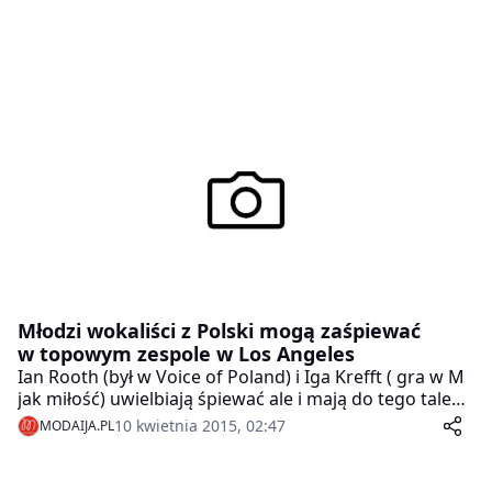
Młodzi wokaliści z Polski mogą zaśpiewać
w topowym zespole w Los Angeles
Ian Rooth (był w Voice of Poland) i Iga Krefft ( gra w M
jak miłość) uwielbiają śpiewać ale i mają do tego talent.
Zgłosili się do nowego, międzynarodowego konkursu
10 kwietnia 2015, 02:47
MODAIJA.PL
talentów Aim2Fame. Z dwóch tysięcy nadesłanych
video występów uczestników z całego świata wybrano
Top 200 (42 państwa).