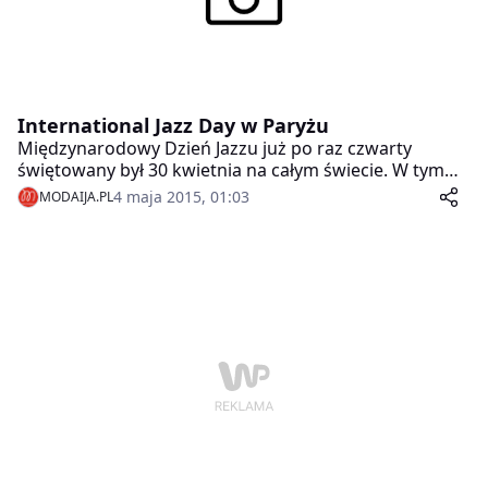
International Jazz Day w Paryżu
Międzynarodowy Dzień Jazzu już po raz czwarty
świętowany był 30 kwietnia na całym świecie. W tym
roku Miastem Gospodarzem jest Paryż, stolica Francji
4 maja 2015, 01:03
MODAIJA.PL
wyjątkowo zasłużona dla historii i rozwoju jazzu.