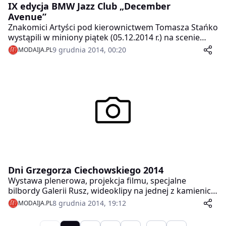
IX edycja BMW Jazz Club „December
Avenue”
Znakomici Artyści pod kierownictwem Tomasza Stańko
wystąpili w miniony piątek (05.12.2014 r.) na scenie
Teatru Wielkiego.
9 grudnia 2014, 00:20
MODAIJA.PL
Dni Grzegorza Ciechowskiego 2014
Wystawa plenerowa, projekcja filmu, specjalne
bilbordy Galerii Rusz, wideoklipy na jednej z kamienic
na Rynku Staromiejskim — to jedynie niektóre z
8 grudnia 2014, 19:12
MODAIJA.PL
wydarzeń Dni Grzegorza Ciechowskiego, które
odbędą się w Toruniu od 11 do 13 grudnia 2014 roku.