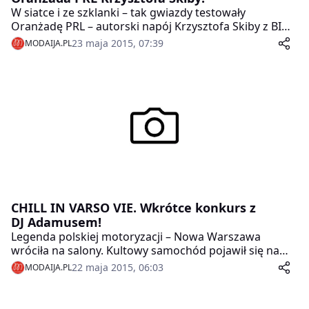
W siatce i ze szklanki – tak gwiazdy testowały
Oranżadę PRL – autorski napój Krzysztofa Skiby z BIG
CYC, który na miejsce degustacji dojechał czerwonym
23 maja 2015, 07:39
MODAIJA.PL
żukiem.
CHILL IN VARSO VIE. Wkrótce konkurs z
DJ Adamusem!
Legenda polskiej motoryzacji – Nowa Warszawa
wróciła na salony. Kultowy samochód pojawił się na
Placu Konstytucji przy nowo otwartej Restauracji
22 maja 2015, 06:03
MODAIJA.PL
Varso Vie. A wszystko to z okazji premiery płyty Dj-a
Adamusa.