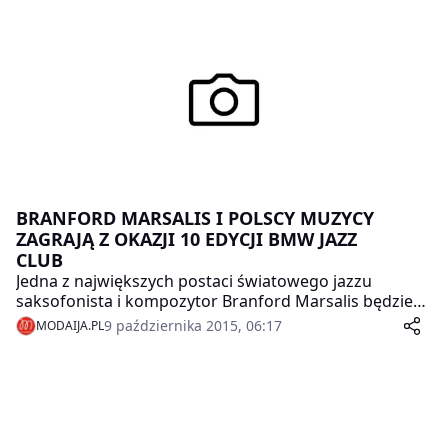
Katarzyny Popowej-Zydroń przyznało nagrody i
wyróżnienia.
BRANFORD MARSALIS I POLSCY MUZYCY
ZAGRAJĄ Z OKAZJI 10 EDYCJI BMW JAZZ
CLUB
Jedna z największych postaci światowego jazzu
saksofonista i kompozytor Branford Marsalis będzie
gwiazdą jubileuszowej edycji BMW Jazz Club. Pojawi się
9 października 2015, 06:17
MODAIJA.PL
w nowym, zaskakującym repertuarze podczas trzech
koncertów: 3 grudnia w Bielskim Centrum Kultury, 4
grudnia w Teatrze Wielkim w Warszawie, 7 grudnia w
Filharmonii im. Karłowicza w Szczecinie. Jutro rusza
sprzedaż biletów.