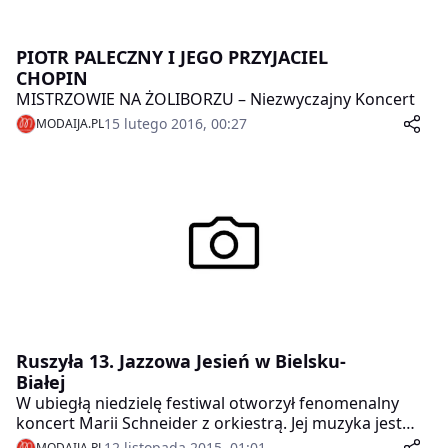
PIOTR PALECZNY I JEGO PRZYJACIEL
CHOPIN
MISTRZOWIE NA ŻOLIBORZU – Niezwyczajny Koncert
15 lutego 2016, 00:27
MODAIJA.PL
Ruszyła 13. Jazzowa Jesień w Bielsku-
Białej
W ubiegłą niedzielę festiwal otworzył fenomenalny
koncert Marii Schneider z orkiestrą. Jej muzyka jest
określana jako poruszająca, majestatyczna, magiczna,
12 listopada 2015, 01:01
MODAIJA.PL