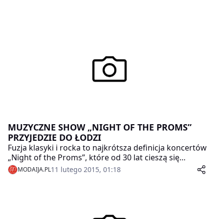
MUZYCZNE SHOW „NIGHT OF THE PROMS”
PRZYJEDZIE DO ŁODZI
Fuzja klasyki i rocka to najkrótsza definicja koncertów
„Night of the Proms”, które od 30 lat cieszą się
popularnością w Europie. Do Polski to spektakularne
11 lutego 2015, 01:18
MODAIJA.PL
show przyjedzie po raz drugi. 21 marca w łódzkiej
Atlas Arenie wystąpią: Katie Meula, Kim Wilde, Mark
King, Kombii, Rafał Brzozowski, Tony Henry i John
Miles. A wraz z nimi orkiestra symfoniczna Il
Novecento oraz Chór Politechniki Łódzkiej.