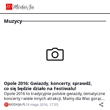
muzycy
Opole 2016: Gwiazdy, koncerty, sprawdź,
co się będzie działo na Festiwalu!
Opole 2016 to tradycyjnie polskie gwiazdy, tematyczne
koncerty i wiele innych atrakcji. Mamy dla Was gorącą
fotorelację z dzisiejszej konferencji prasowej!
19 maja 2016, 17:55
MODAIJA.PL