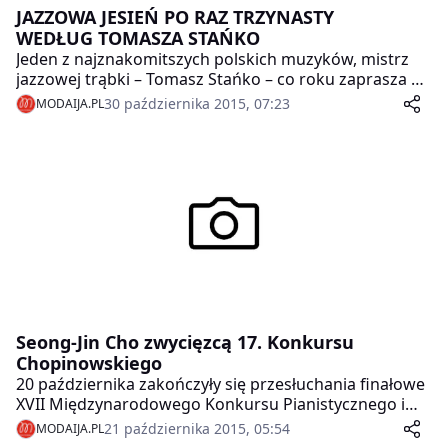
JAZZOWA JESIEŃ PO RAZ TRZYNASTY
WEDŁUG TOMASZA STAŃKO
Jeden z najznakomitszych polskich muzyków, mistrz
jazzowej trąbki – Tomasz Stańko – co roku zaprasza do
Bielska-Białej fantastycznych artystów z całego świata.
30 października 2015, 07:23
MODAIJA.PL
Jak sam przyznaje, program Jazzowej Jesieni
komponuje niczym swoje utwory. Na autorski koncert
zaprasza do Bielska-Białej 14 listopada. A na cały
festiwal, któremu w tym roku towarzyszy hasło
„Odmienne harmonie”, od 8 do 15 listopada.
Seong-Jin Cho zwycięzcą 17. Konkursu
Chopinowskiego
20 października zakończyły się przesłuchania finałowe
XVII Międzynarodowego Konkursu Pianistycznego im.
Fryderyka Chopina. Siedemnastoosobowe,
21 października 2015, 05:54
MODAIJA.PL
międzynarodowe jury pod przewodnictwem prof.