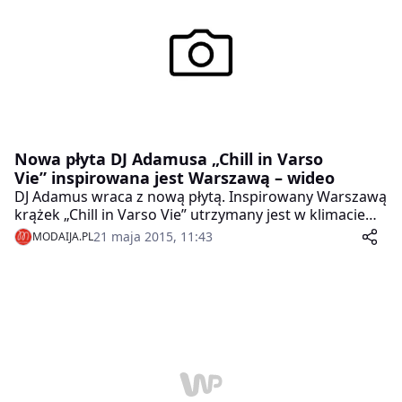
Nowa płyta DJ Adamusa „Chill in Varso
Vie” inspirowana jest Warszawą – wideo
DJ Adamus wraca z nową płytą. Inspirowany Warszawą
krążek „Chill in Varso Vie” utrzymany jest w klimacie
nieco mrocznego chilloutu. Znalazły się na nim
21 maja 2015, 11:43
MODAIJA.PL
zarówno utwory znane z poprzedniego albumu DJ
Adamusa, jak i zupełnie nowe. Muzyk pracuje ponadto
nad książką o polskim clubbingu.