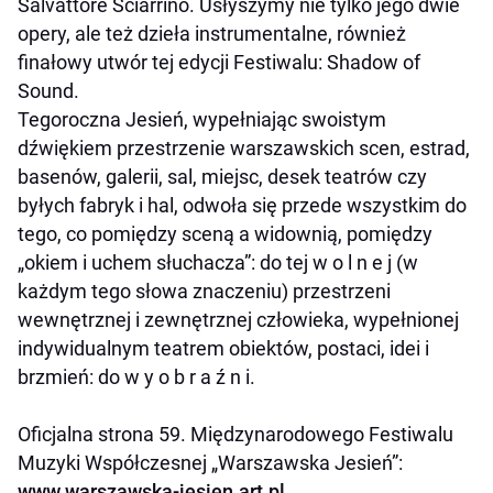
Salvattore Sciarrino. Usłyszymy nie tylko jego dwie
opery, ale też dzieła instrumentalne, również
finałowy utwór tej edycji Festiwalu:
Shadow of
Sound
.
Tegoroczna Jesień, wypełniając swoistym
dźwiękiem przestrzenie warszawskich scen, estrad,
basenów, galerii, sal, miejsc, desek teatrów czy
byłych fabryk i hal, odwoła się przede wszystkim do
tego, co pomiędzy sceną a widownią, pomiędzy
„okiem i uchem słuchacza”: do tej w o l n e j (w
każdym tego słowa znaczeniu) przestrzeni
wewnętrznej i zewnętrznej człowieka, wypełnionej
indywidualnym teatrem obiektów, postaci, idei i
brzmień: do w y o b r a ź n i.
Oficjalna strona 59. Międzynarodowego Festiwalu
Muzyki Współczesnej „Warszawska Jesień”:
www.warszawska-jesien.art.pl