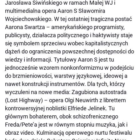
Jarosława Siwińskiego w ramach Małej WJ i
multimedialna opera
Aaron S
Sławomira
Wojciechowskiego. W tej ostatniej tragiczna postać
Aarona Swartza – amerykańskiego programisty,
publicysty, działacza politycznego i haktywisty staje
się symbolem sprzeciwu wobec kapitalistycznych
dążeń do ograniczenia powszechnej dostępności do
wiedzy i informacji. Tytułowy
Aaron S
jest tu
jednocześnie wzorem nonkonformizmu w podejściu
do brzmieniowości, warstwy językowej, ideowej a
nawet konstrukcji instrumentów. Dla tych, którzy
wyczuleni na nowe media:
Zagubiona autostrada
(
Lost Highway
) – opera Olgi Neuwirth z librettem
kontrowersyjnej noblistki Elfriede Jelinek. Tu
głównym bohaterem, obok schizofrenicznego
Freda/Pete’a jest w równym stopniu muzyka, jak i
obraz video. Kulminacją operowego nurtu festiwalu