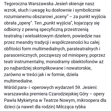
Tegoroczna Warszawska Jesień skieruje nasz
wzrok, słuch i uwagę ku dosłownie i symbolicznie
rozumianemu obszarowi „sceny” – za punkt wyjścia
obrała „operę”. Ten „punkt wyjścia”, kojarzący się
odbiorcy z pewną specyficzną przestrzenią
teatralną i wieloaktowym dziełem, powiedzie nas
przez meandry tradycji i współczesności ku całej
obfitości form multimedialnych, parateatralnych i
parascenicznych, począwszy od miniopery, poprzez
teatr instrumentalny, monodramy obiektofonów aż
po najbardziej skomplikowane i nowatorskie,
zarówno w treści jak i w formie, dzieła
multimedialne.
Wśród para- i -operowych wydarzeń 59. Jesieni:
warszawska premiera
Czarodziejskiej Góry
– opery
Pawła Mykietyna w Teatrze Nowym, mikroopera dla
dzieci (a nawet dla rodzin)
Milcząca rybka