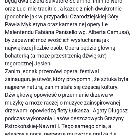
będą dwa dzieła Salvatore Sciarrino:
Infinito Nero
oraz
Luci mie traditrici
, a każde z nich dwukrotnie
(podobnie jak w przypadku
Czarodziejskiej Góry
Pawła Mykietyna oraz kameralnej opery
Le
Malentendu
Fabiána Panisello wg. Alberta Camusa),
by zapewnić możliwość ich wysłuchania jak
największej liczbie osób. Opera będzie główną
bohaterką (a może przestrzenią dźwięku?)
tegorocznej Jesieni.
Zanim jednak przemówi opera, festiwal
zainauguruje utwór, który przypomni, że sztuka była
najpierw naturą, zanim stała się częścią kultury.
Dźwiękową opowieść o przemianie drzewa w
muzykę a może raczej o muzyce zainspirowanej
drzewami opowiedzą flety Łukasza i Agaty Długosz
podczas wykonania
Lasów deszczowych
Grażyny
Pstrokońskiej-Nawratil. Tego samego dnia, a
właściwie nocą, pierwsza muzyczna gratka dla