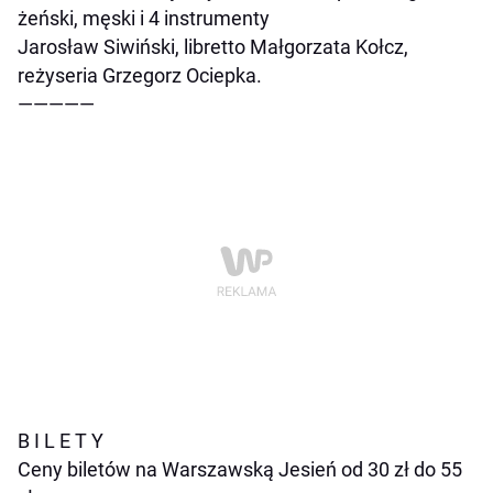
żeński, męski i 4 instrumenty
Jarosław Siwiński, libretto Małgorzata Kołcz,
reżyseria Grzegorz Ociepka.
—————
B I L E T Y
Ceny biletów na Warszawską Jesień od 30 zł do 55