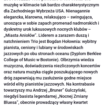
muzykę w klimacie tak bardzo charakterystycznym
dla Zachodniego Wybrzeża USA. Nienagannie
elegancka, klarowna, relaksująco – swingująca,
unosząca w sobie zapach promenad nadmorskich i
dyskretny urok luksusowych nocnych klubów –
„Miasta Aniołów”. Liderem a zarazem duszą i
natchnieniem Trio jest Bogdan Hołownia: wybitny
pianista, ceniony i lubiany w środowiskach
jazzowych po obu stronach oceanu (Dyplom Berklee
College of Music w Bostonie). Olbrzymia wiedza
muzyczna, doświadczenia niezliczonych koncertów
oraz natura muzyka ciągle poszukującego nowych
dróg zapewniają mu zasłużenie godne miejsce
wśród elity pianistów jazzowych. Na kontrabasie
towarzyszy mu Andrzej „Bruner” Gulczyński,
niegdyś basista legendarnej „Nocnej Zmiany
Bluesa”, obecnie prowadzący własny kwartet