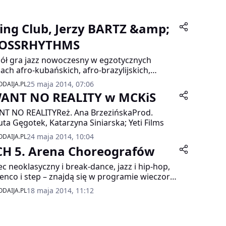
osz, Łukasz Kuropaczewski, Rafał
tkowski, Aleksandra Kuls, Bartłomiej Nizioł,
usz Patyra, Piotr Pławner, Agata Szymczewska,
ing Club, Jerzy BARTZ &amp;
in Zdunik i bardzo wielu innych znakomitych
OSSRHYTHMS
stów.
ół gra jazz nowoczesny w egzotycznych
ach afro-kubańskich, afro-brazylijskich,
kańskich. Większość repertuaru zespołu
25 maja 2014, 07:06
DAIJA.PL
a by zaliczyć do stylistyki „latin jazz”, ale
WANT NO REALITY w MCKiS
ół nie stroni od rytmiki również innych
lorów, wpisując się w bardziej ogólną
NT NO REALITYReż. Ana BrzezińskaProd.
gorię „etno jazz”.
ta Gęgotek, Katarzyna Siniarska; Yeti Films
24 maja 2014, 10:04
DAIJA.PL
CH 5. Arena Choreografów
ec neoklasyczny i break-dance, jazz i hip-hop,
enco i step – znajdą się w programie wieczoru
ych choreografów. Wystąpią studenci Tańca z
18 maja 2014, 11:12
DAIJA.PL
lni artystycznych i baletowych (Warszawa,
m) oraz niezależni choreografowie.