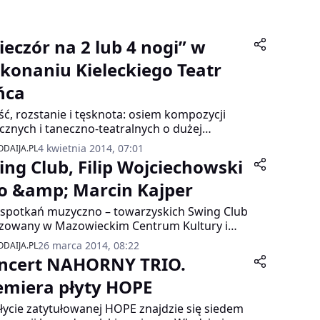
ieczór na 2 lub 4 nogi” w
konaniu Kieleckiego Teatr
ńca
ść, rozstanie i tęsknota: osiem kompozycji
cznych i taneczno-teatralnych o dużej
iętości emocjonalnej. Niektóre pozycje
4 kwietnia 2014, 07:01
DAIJA.PL
centrowane są głównie na tańcu, ekspresji
ing Club, Filip Wojciechowski
u i pokazaniu piękna ludzkiego ciała. Inne,
ując relacje międzyludzkie i sytuacje z życia
io &amp; Marcin Kajper
te, kładą główny nacisk na przekazaną treść:
 spotkań muzyczno – towarzyskich Swing Club
ą i śmieszą, nastrajają poważnie, wzruszają.
izowany w Mazowieckim Centrum Kultury i
ki od stycznia 2013 roku, kontynuowany w
26 marca 2014, 08:22
DAIJA.PL
 roku w drugi i ostatni czwartek miesiąca, o
ncert NAHORNY TRIO.
. 19.00.Przedsięwzięcie jest
wencjonowane przez ZAW STOART. Stanowi
emiera płyty HOPE
ynuację spotkań odbywających się z inicjatywy
łycie zatytułowanej HOPE znajdzie się siedem
owiska muzyków od 2001 r.Spotkania