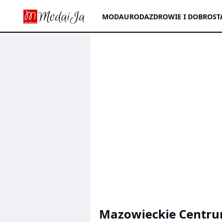
MODA
URODA
ZDROWIE I DOBROST
Mazowieckie Centru