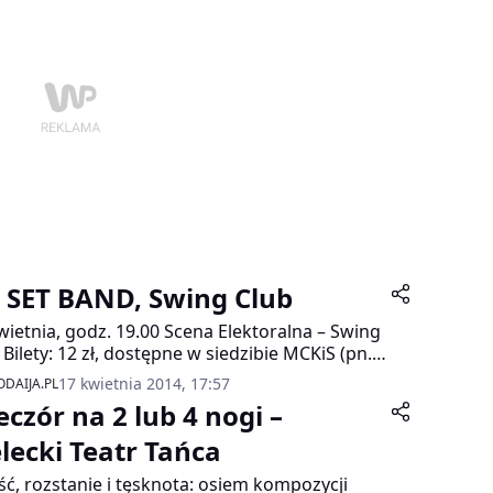
T SET BAND, Swing Club
wietnia, godz. 19.00 Scena Elektoralna – Swing
 Bilety: 12 zł, dostępne w siedzibie MCKiS (pn.-
w godz. 11.00-19.00). Informacje: 22 586 42 59,
17 kwietnia 2014, 17:57
DAIJA.PL
708 380
eczór na 2 lub 4 nogi –
elecki Teatr Tańca
ść, rozstanie i tęsknota: osiem kompozycji