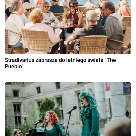
Stradivarius zaprasza do letniego świata "The
Pueblo"