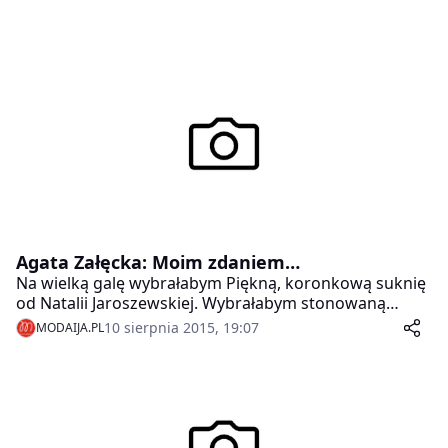
Agata Załęcka: Moim zdaniem…
Na wielką galę wybrałabym Piękną, koronkową suknię
od Natalii Jaroszewskiej. Wybrałabym stonowaną
elegancję
10 sierpnia 2015, 19:07
MODAIJA.PL