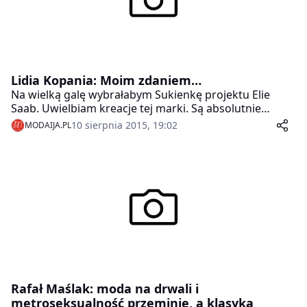
Lidia Kopania: Moim zdaniem…
Na wielką galę wybrałabym Sukienkę projektu Elie
Saab. Uwielbiam kreacje tej marki. Są absolutnie
wyjątkowe, piękne, zmysłowe i trochę jakby nie z tego
10 sierpnia 2015, 19:02
MODAIJA.PL
świata Pod sukienkę na pewno włożyłabym bieliznę
firmy Alles. Do sukni Elie Saab pasowałaby idealnie.
Rafał Maślak: moda na drwali i
metroseksualność przeminie, a klasyka