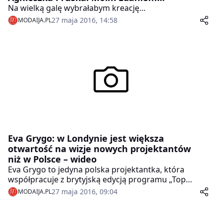
Na wielką galę wybrałabym kreację…
27 maja 2016, 14:58
MODAIJA.PL
Eva Grygo: w Londynie jest większa
otwartość na wizje nowych projektantów
niż w Polsce – wideo
Eva Grygo to jedyna polska projektantka, która
współpracuje z brytyjską edycją programu „Top
Model”. Polce podoba się profesjonalne podejście
27 maja 2016, 09:04
MODAIJA.PL
producentów programu oraz fakt, że projektanci mają
duży wpływ na kształt pokazów mody. Twierdzi też, że
brytyjski świat mody jest bardziej otwarty na wizje