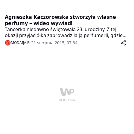
Agnieszka Kaczorowska stworzyła własne
perfumy – wideo wywiad!
Tancerka niedawno świętowała 23. urodziny. Z tej
okazji przyjaciółka zaprowadziła ją perfumerii, gdzie
mogła stworzyć swój własny zapach. Agnieszka
21 sierpnia 2015, 07:34
MODAIJA.PL
Kaczorowska była zachwycona taką możliwością, tym
bardziej że uwielbia perfumy. Nie zamierza jednak
tworzyć w przyszłości swojej własnej linii.