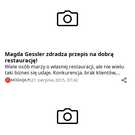
Magda Gessler zdradza przepis na dobrą
restaurację!
Wiele osób marzy o własnej restauracji, ale nie wielu
taki biznes się udaje. Konkurencja, brak klientów,
nieodpowiednia reklama czy nawet wygląd potrafią
21 sierpnia 2015, 07:42
MODAIJA.PL
sprawić, że sale świecą pustkami. Jak sprawić by
restauracja przynosiła zyski? Swoimi spostrzeżeniami z
newsrm.tv podzieliła się Magda Gessler.