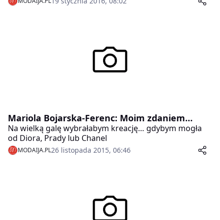
19 stycznia 2016, 08:02
MODAIJA.PL
swojej pracy i zawodowych marzeń. Odkryła też nieco
prywatności.
Mariola Bojarska-Ferenc: Moim zdaniem…
Na wielką galę wybrałabym kreację… gdybym mogła
od Diora, Prady lub Chanel
26 listopada 2015, 06:46
MODAIJA.PL