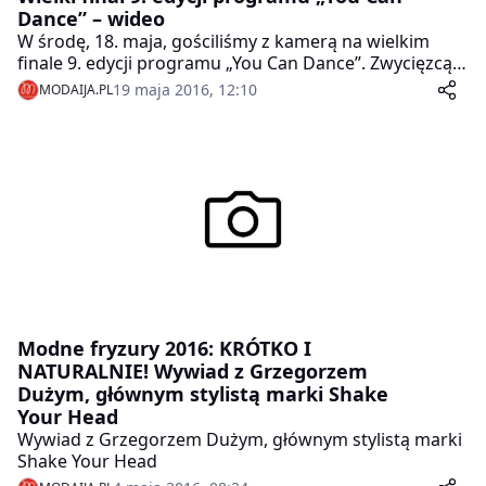
Dance” – wideo
W środę, 18. maja, gościliśmy z kamerą na wielkim
finale 9. edycji programu „You Can Dance”. Zwycięzcą
został Stefano Silvino, który zmierzył się z Aleksandrą
19 maja 2016, 12:10
MODAIJA.PL
Borkowską.
Modne fryzury 2016: KRÓTKO I
NATURALNIE! Wywiad z Grzegorzem
Dużym, głównym stylistą marki Shake
Your Head
Wywiad z Grzegorzem Dużym, głównym stylistą marki
Shake Your Head