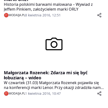
Historia polskimi barwami malowana – Wywiad z
Jeffem Pinkiem, założycielem marki ORLY
8 kwietnia 2016, 12:51
MODAIJA.PL
Małgorzata Rozenek: Zdarza mi się być
łobuziarą – wideo
W czwartek (31.03) Małgorzata Rozenek pojawiła się
na konferencji marki Lenor. Przy okazji zdradziła nam
co nieco na temat swojego programu „Projekt Lady”.
1 kwietnia 2016, 10:47
MODAIJA.PL