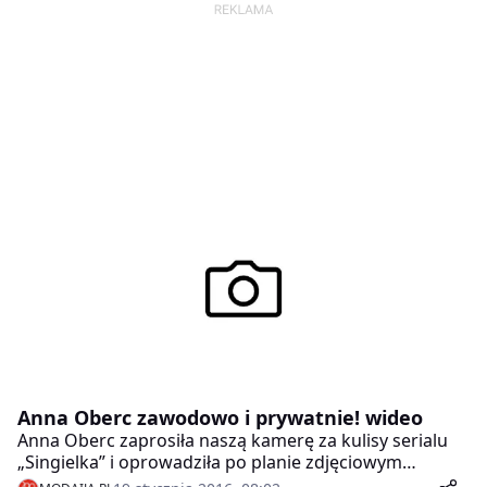
Anna Oberc zawodowo i prywatnie! wideo
Anna Oberc zaprosiła naszą kamerę za kulisy serialu
„Singielka” i oprowadziła po planie zdjęciowym
produkcji. Aktorka dała ekskluzywny wywiad na temat