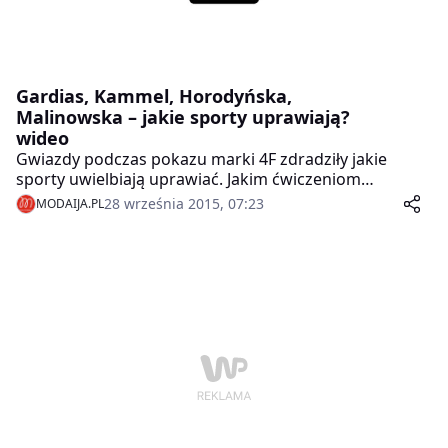
Gardias, Kammel, Horodyńska,
Malinowska – jakie sporty uprawiają?
wideo
Gwiazdy podczas pokazu marki 4F zdradziły jakie
sporty uwielbiają uprawiać. Jakim ćwiczeniom
zawdzięczają zgrabną i wysportowaną sylwetkę?
28 września 2015, 07:23
MODAIJA.PL
Dorota Gardias przyznała, że będąc zapracowaną
mamą, jej sposobem na aktywność jest bieganie ze
specjalnym wózkiem, w który może wsadzić swoje
dziecko. Tomasz Kammel wspomniał o swojej dawnej
karierze sportowej, zapewniając, że dobry wygląd
zawdzięcza ćwiczeniom na drążku.