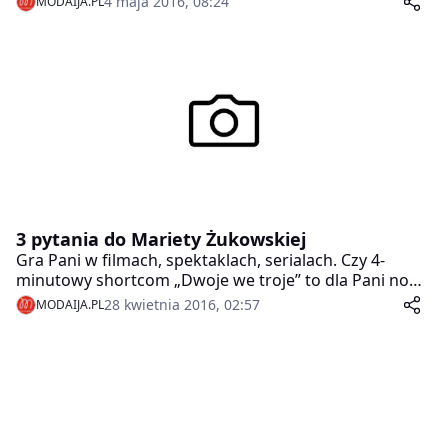
4 maja 2016, 08:24
MODAIJA.PL
3 pytania do Mariety Żukowskiej
Gra Pani w filmach, spektaklach, serialach. Czy 4-
minutowy shortcom „Dwoje we troje” to dla Pani nowe
doświadczenie?
28 kwietnia 2016, 02:57
MODAIJA.PL