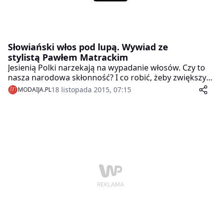
Słowiański włos pod lupą. Wywiad ze
stylistą Pawłem Matrackim
Jesienią Polki narzekają na wypadanie włosów. Czy to
nasza narodowa skłonność? I co robić, żeby zwiększyć
objętość fryzury? Na te i inne pytania odpowiada
18 listopada 2015, 07:15
MODAIJA.PL
ambasador marki Biovax, fryzjer i stylista Paweł
Matracki, Mistrz Świata Fryzjerstwa Artystycznego
OMC’ Frankfurt 2014.