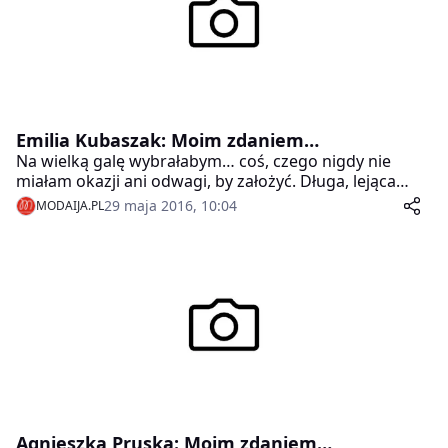
Emilia Kubaszak: Moim zdaniem…
Na wielką galę wybrałabym… coś, czego nigdy nie
miałam okazji ani odwagi, by założyć. Długa, lejąca
suknia z odkrytymi plecami spełnia te kryteria.
29 maja 2016, 10:04
MODAIJA.PL
Agnieszka Pruska: Moim zdaniem…