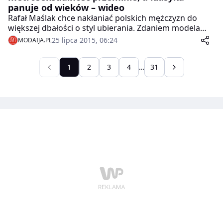
panuje od wieków – wideo
Rafał Maślak chce nakłaniać polskich mężczyzn do
większej dbałości o styl ubierania. Zdaniem modela
największe modowe grzechy Polaków to źle dobrane
25 lipca 2015, 06:24
MODAIJA.PL
ubrania i niemodne fasony. On sam jest zwolennikiem
klasycznej elegancji, zwłaszcza we włoskim wydaniu.
Aby przekonać Polaków do nieśmiertelnej klasyki,
1
2
3
4
…
31
Maślak wziął udział w akcji Warszawa pod Krawatem.