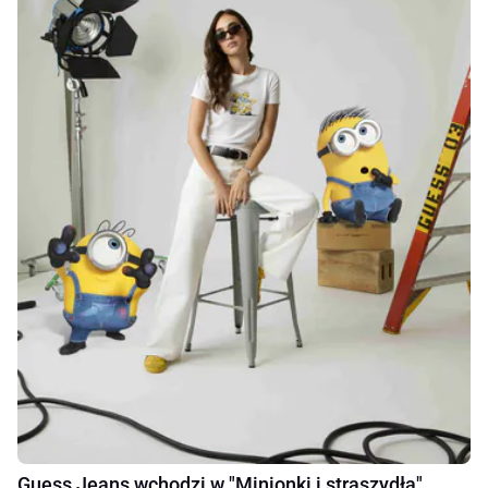
Guess Jeans wchodzi w "Minionki i straszydła"