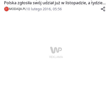
Polska zgłosiła swój udział już w listopadzie, a tydzień
temu nowe władze TVP ogłosiły, że tylko przez tydzień
10 lutego 2016, 05:56
MODAIJA.PL
przyjmują zgłoszenia na polskie preselekcje.