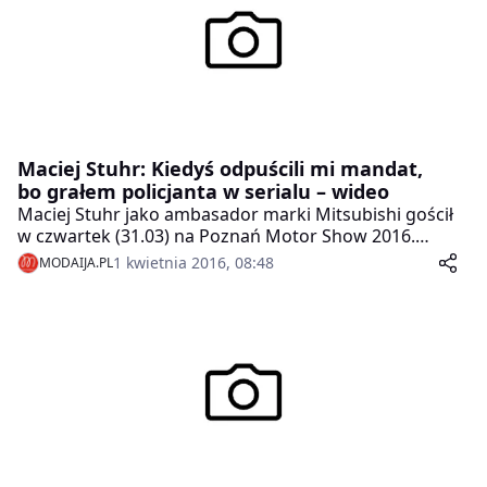
Maciej Stuhr: Kiedyś odpuścili mi mandat,
bo grałem policjanta w serialu – wideo
Maciej Stuhr jako ambasador marki Mitsubishi gościł
w czwartek (31.03) na Poznań Motor Show 2016.
Gwiazdor opowiedział o tym, czy zdarzyło mu się
1 kwietnia 2016, 08:48
MODAIJA.PL
uniknąć mandatu dzięki temu, że jest znany.