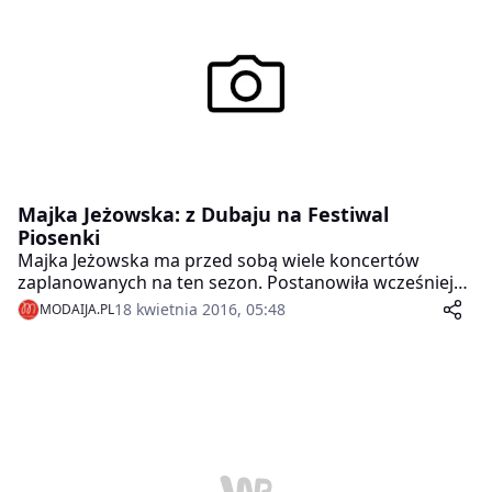
Majka Jeżowska: z Dubaju na Festiwal
Piosenki
Majka Jeżowska ma przed sobą wiele koncertów
zaplanowanych na ten sezon. Postanowiła wcześniej
odpocząć i wyjechała ze swoją przyjaciółką do Dubaju.
18 kwietnia 2016, 05:48
MODAIJA.PL