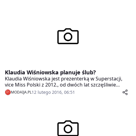
Klaudia Wiśniowska planuje ślub?
Klaudia Wiśniowska jest prezenterką w Superstacji,
vice Miss Polski z 2012., od dwóch lat szczęśliwie
zaręczona.
12 lutego 2016, 06:51
MODAIJA.PL