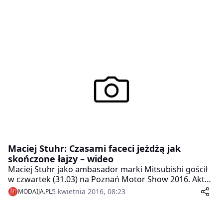
Maciej Stuhr: Czasami faceci jeżdżą jak
skończone łajzy – wideo
Maciej Stuhr jako ambasador marki Mitsubishi gościł
w czwartek (31.03) na Poznań Motor Show 2016. Aktor
opowiedział o tym, jakim jest kierowcą i za czym nie
5 kwietnia 2016, 08:23
MODAIJA.PL
przepada na drodze.