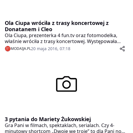
Ola Ciupa wróciła z trasy koncertowej z
Donatanem i Cleo
Ola Ciupa, prezenterka 4 fun.tv oraz fotomodelka,
właśnie wróciła z trasy koncertowej. Występowała
razem z Donatanem i Cleo m.in. w Nowym Jorku,
20 maja 2016, 07:18
MODAIJA.PL
Chicago oraz Denver.
3 pytania do Mariety Żukowskiej
Gra Pani w filmach, spektaklach, serialach. Czy 4-
minutowy shortcom „Dwoje we troje” to dla Pani nowe