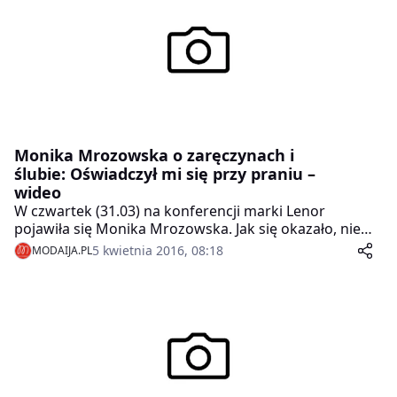
Monika Mrozowska o zaręczynach i
ślubie: Oświadczył mi się przy praniu –
wideo
W czwartek (31.03) na konferencji marki Lenor
pojawiła się Monika Mrozowska. Jak się okazało, nie
bez powodu. Gwiazda zdradziła, że pranie kojarzy jej
5 kwietnia 2016, 08:18
MODAIJA.PL
się bardzo przyjemnie, bo… jej partner oświadczył jej
się przy suszarce!