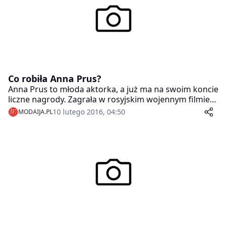
Co robiła Anna Prus?
Anna Prus to młoda aktorka, a już ma na swoim koncie
liczne nagrody. Zagrała w rosyjskim wojennym filmie
„Wszystko oprócz dzieci” (ros.: „Edinichta”).
10 lutego 2016, 04:50
MODAIJA.PL