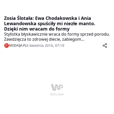
Zosia Ślotała: Ewa Chodakowska i Ania
Lewandowska spuściły mi niezłe manto.
Dzięki nim wracam do formy
Stylistka błyskawicznie wraca do formy sprzed porodu.
Zawdzięcza to zdrowej diecie, zabiegom
kosmetycznym i regularnym treningom. Zdecydowała
6 kwietnia 2016, 07:19
MODAIJA.PL
się już nawet na udział w obozach organizowanych
przez Annę Lewandowską i Ewę Chodakowską.