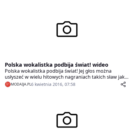
zniszczył pies prezenterki. Nienoszone pantofle zdołał
uratować znany warszawski szewc.
Polska wokalistka podbija świat! wideo
Polska wokalistka podbija świat! Jej głos można
usłyszeć w wielu hitowych nagraniach takich sław jak
David Guetta, Ice MC, Joe T Vanelli czy Bob Sinclar , dla
6 kwietnia 2016, 07:58
MODAIJA.PL
których pracowała jako wokalistka sesyjna.