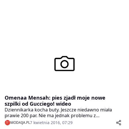
Omenaa Mensah: pies zjadł moje nowe
szpilki od Gucciego! wideo
Dziennikarka kocha buty. Jeszcze niedawno miała
prawie 200 par. Nie ma jednak problemu z
pozbywaniem się niepotrzebnych już butów.
7 kwietnia 2016, 07:29
MODAIJA.PL
Wyjątkiem były nowe szpilki marki Gucci, które