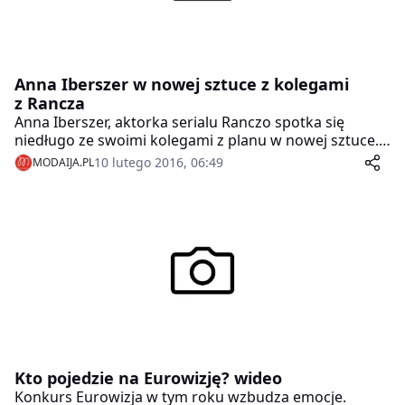
Anna Iberszer w nowej sztuce z kolegami
z Rancza
Anna Iberszer, aktorka serialu Ranczo spotka się
niedługo ze swoimi kolegami z planu w nowej sztuce.
Na razie odpoczywa w górach na nartach, aby zebrać
10 lutego 2016, 06:49
MODAIJA.PL
dużo energii przed nowym sezonem. Jest w trakcie
prób do spektaklu POZORY MYLĄ, komedii pomyłek
Seymoura Blickera ze świetnymi rolami i happy endem.
Kto pojedzie na Eurowizję? wideo
Konkurs Eurowizja w tym roku wzbudza emocje.