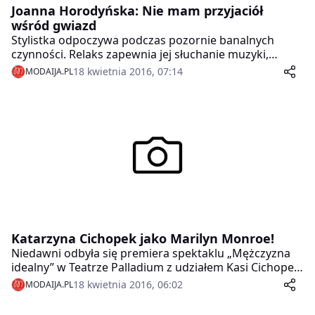
Joanna Horodyńska: Nie mam przyjaciół
wśród gwiazd
Stylistka odpoczywa podczas pozornie banalnych
czynności. Relaks zapewnia jej słuchanie muzyki,
trening na siłowni oraz spotkania z przyjaciółmi. Z tego
18 kwietnia 2016, 07:14
MODAIJA.PL
powodu przyjaźni się wyłącznie z osobami spoza
świata show-biznesu.
Katarzyna Cichopek jako Marilyn Monroe!
Niedawni odbyła się premiera spektaklu „Mężczyzna
idealny” w Teatrze Palladium z udziałem Kasi Cichopek.
Aktorka wcieliła się w kilka postaci m.in. Marilyn
18 kwietnia 2016, 06:02
MODAIJA.PL
Monroe.