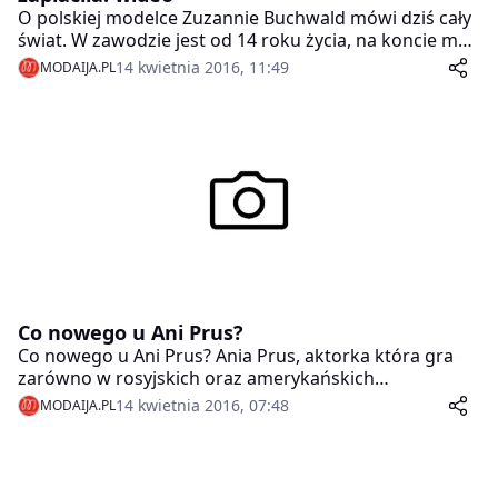
O polskiej modelce Zuzannie Buchwald mówi dziś cały
świat. W zawodzie jest od 14 roku życia, na koncie ma
współprace z największymi domami mody, takimi jak
14 kwietnia 2016, 11:49
MODAIJA.PL
Prada, Gucci czy Versace – dziś jednak media piszą o
niej z powodu dramatycznego video, które ukazało się
na YouTube w ramach projektu „Real Women Real
Stories”.
Co nowego u Ani Prus?
Co nowego u Ani Prus? Ania Prus, aktorka która gra
zarówno w rosyjskich oraz amerykańskich
produkcjach, postanowiła udać się na zasłużone
14 kwietnia 2016, 07:48
MODAIJA.PL
wakacje.