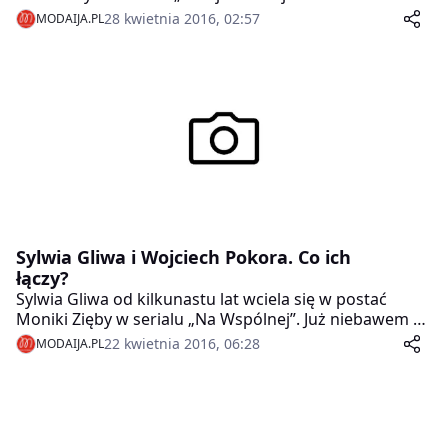
doświadczenie?
28 kwietnia 2016, 02:57
MODAIJA.PL
Sylwia Gliwa i Wojciech Pokora. Co ich
łączy?
Sylwia Gliwa od kilkunastu lat wciela się w postać
Moniki Zięby w serialu „Na Wspólnej”. Już niebawem w
życiu serialowej bohaterki ogromne zmiany.
22 kwietnia 2016, 06:28
MODAIJA.PL