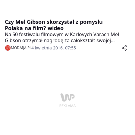
Czy Mel Gibson skorzystał z pomysłu
Polaka na film? wideo
Na 50 festiwalu filmowym w Karlovych Varach Mel
Gibson otrzymał nagrodę za całokształt swojej
działalności filmowej. Okazało się że film, który
4 kwietnia 2016, 07:55
MODAIJA.PL
promował to wydarzenie, a występował w nim znany
hollywoodzki gwiazdor, jest bardzo podobny do
wyreżyserowanego przez Polaka produkcji.