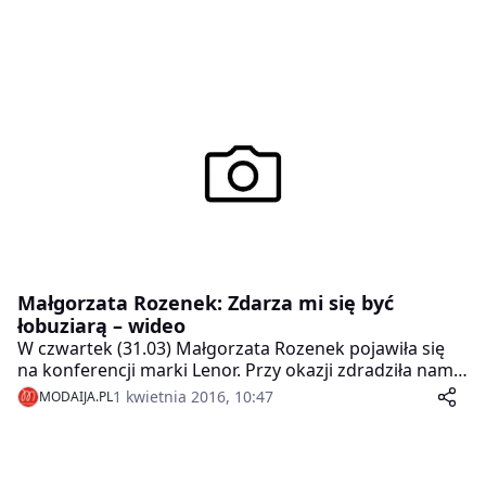
Małgorzata Rozenek: Zdarza mi się być
łobuziarą – wideo
W czwartek (31.03) Małgorzata Rozenek pojawiła się
na konferencji marki Lenor. Przy okazji zdradziła nam
co nieco na temat swojego programu „Projekt Lady”.
1 kwietnia 2016, 10:47
MODAIJA.PL