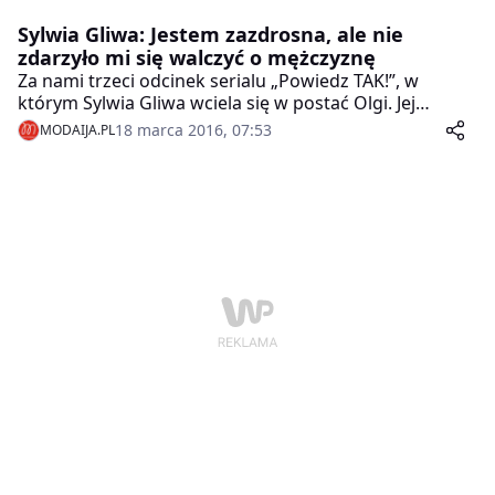
Sylwia Gliwa: Jestem zazdrosna, ale nie
zdarzyło mi się walczyć o mężczyznę
Za nami trzeci odcinek serialu „Powiedz TAK!”, w
którym Sylwia Gliwa wciela się w postać Olgi. Jej
bohaterka, będąca do tej pory w szczęśliwym związku
18 marca 2016, 07:53
MODAIJA.PL
z Michałem (Mikołaj Roznerski) i wspólnie z nim
wychowująca ich trzyletnie dziecko, musi walczyć o
swojego mężczyznę.