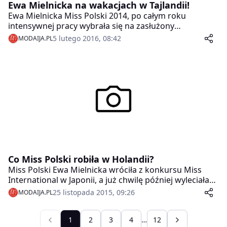
Ewa Mielnicka na wakacjach w Tajlandii!
Ewa Mielnicka Miss Polski 2014, po całym roku
intensywnej pracy wybrała się na zasłużony
odpoczynek.
5 lutego 2016, 08:42
MODAIJA.PL
Co Miss Polski robiła w Holandii?
Miss Polski Ewa Mielnicka wróciła z konkursu Miss
International w Japonii, a już chwilę później wyleciała
na kilka dni do Amsterdamu.
25 listopada 2015, 09:26
MODAIJA.PL
1
2
3
4
…
12