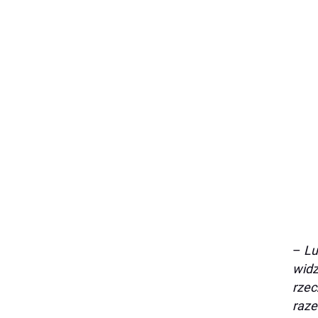
–
Lu
widz
rzec
raze