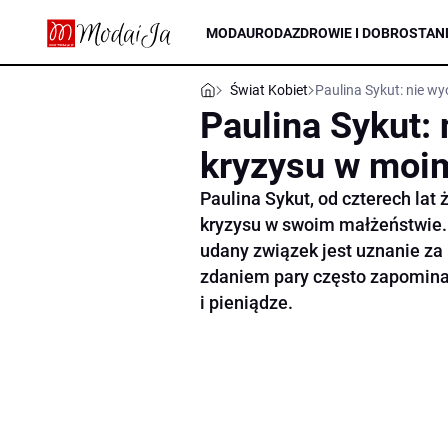
MODA
URODA
ZDROWIE I DOBROSTAN
Świat Kobiet
Paulina Sykut: nie 
Paulina Sykut:
kryzysu w moi
Paulina Sykut, od czterech lat 
kryzysu w swoim małżeństwie.
udany związek jest uznanie za p
zdaniem pary często zapominają
i pieniądze.