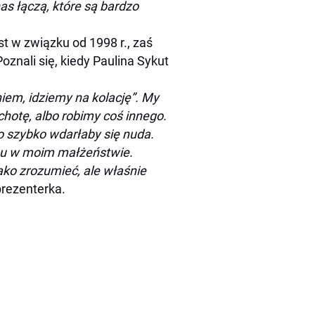
nas łączą, które są bardzo
t w związku od 1998 r., zaś
Poznali się, kiedy Paulina Sykut
iem, idziemy na kolację”. My
chotę, albo robimy coś innego.
o szybko wdarłaby się nuda.
ysu w moim małżeństwie.
ko zrozumieć, ale właśnie
rezenterka.