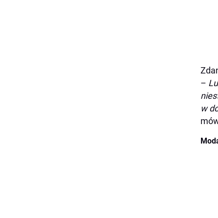
Zdan
–
Lu
nies
w do
mówi
Moda