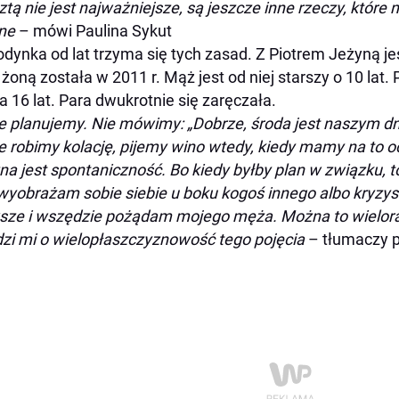
ztą nie jest najważniejsze, są jeszcze inne rzeczy, które 
ne
– mówi Paulina Sykut
dynka od lat trzyma się tych zasad. Z Piotrem Jeżyną jes
 żoną została w 2011 r. Mąż jest od niej starszy o 10 lat. 
a 16 lat. Para dwukrotnie się zaręczała.
e planujemy. Nie mówimy: „Dobrze, środa jest naszym dn
e robimy kolację, pijemy wino wtedy, kiedy mamy na to o
a jest spontaniczność. Bo kiedy byłby plan w związku, t
wyobrażam sobie siebie u boku kogoś innego albo kryz
ze i wszędzie pożądam mojego męża. Można to wielora
zi mi o wielopłaszczyznowość tego pojęcia
– tłumaczy p