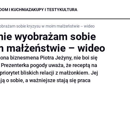
DOM I KUCHNIA
ZAKUPY I TESTY
KULTURA
wyobrażam sobie kryzysu w moim małżeństwie – wideo
 nie wyobrażam sobie
m małżeństwie – wideo
żona biznesmena Piotra Jeżyny, nie boi się
 Prezenterka pogody uważa, że receptą na
riorytet bliskich relacji z małżonkiem. Jej
 o sobie, a ważniejsze stają się praca