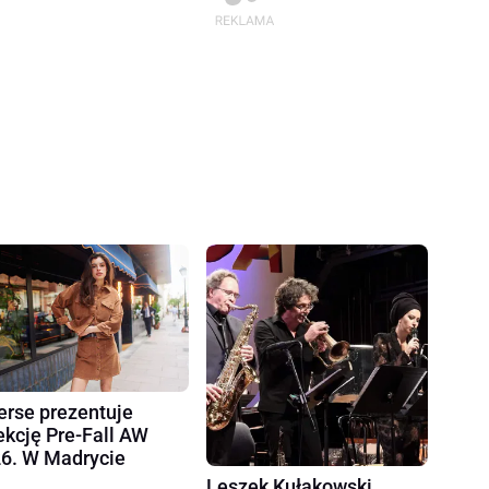
erse prezentuje
ekcję Pre-Fall AW
6. W Madrycie
Leszek Kułakowski