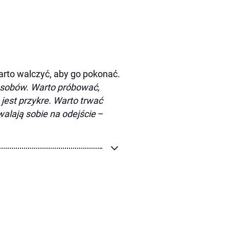
arto walczyć, aby go pokonać.
posobów. Warto próbować,
o jest przykre. Warto trwać
walają sobie na odejście
–