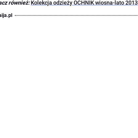
cz również:
Kolekcja odzieży OCHNIK wiosna-lato 2013
ija.pl