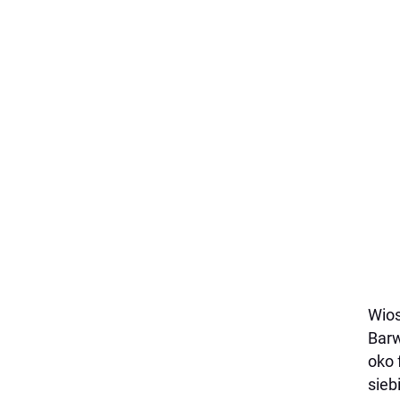
Wios
Barw
oko 
sieb