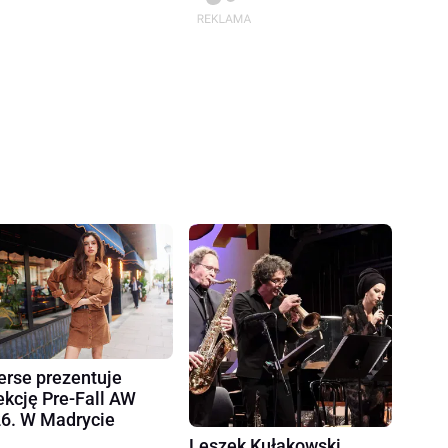
erse prezentuje
ekcję Pre-Fall AW
6. W Madrycie
Leszek Kułakowski