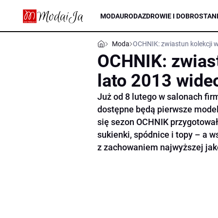
MODA
URODA
ZDROWIE I DOBROSTAN
Moda
OCHNIK: zwiastun kolekcji 
OCHNIK: zwiast
lato 2013 wide
Już od 8 lutego w salonach fi
dostępne będą pierwsze modele
się sezon OCHNIK przygotował
sukienki, spódnice i topy – a 
z zachowaniem najwyższej jak