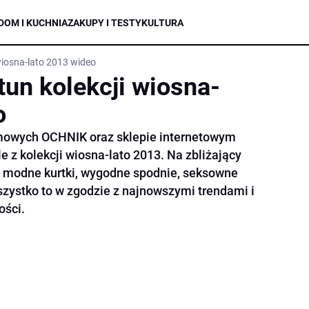
DOM I KUCHNIA
ZAKUPY I TESTY
KULTURA
wiosna-lato 2013 wideo
un kolekcji wiosna-
o
rmowych OCHNIK oraz sklepie internetowym
 z kolekcji wiosna-lato 2013. Na zbliżający
 modne kurtki, wygodne spodnie, seksowne
wszystko to w zgodzie z najnowszymi trendami i
ości.