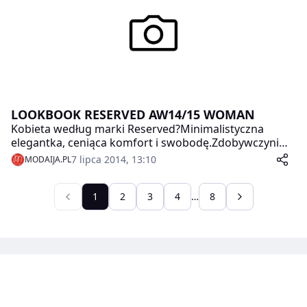
LOOKBOOK RESERVED AW14/15 WOMAN
Kobieta według marki Reserved?Minimalistyczna
elegantka, ceniąca komfort i swobodę.Zdobywczyni
miasta – a jednocześnie nowoczesna outsiderka
7 lipca 2014, 13:10
MODAIJA.PL
kochająca stylizacje oversize.Aktywna, pełna pomysłów
na siebie Indywidualistka.Silna, a zarazem delikatna
pasjonatka życia.Trochę zbuntowana. Bardzo kobieca.
1
2
3
4
…
8