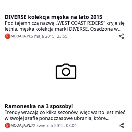
DIVERSE kolekcja męska na lato 2015
Pod tajemniczą nazwą „WEST COAST RIDERS” kryje się
letnia, męska kolekcja marki DIVERSE. Osadzona w
klimacie amerykańskich krajobrazów zachodniego
6 maja 2015, 23:55
MODAIJA.PL
wybrzeża, przesiąka inspiracjami motorowego stylu
retro oraz, w kolejnej linii, beztroskim stylem
surferskim kolorowych plaż Malibu.
Ramoneska na 3 sposoby!
Trendy wracają co kilka sezonów, więc warto jest mieć
w swojej szafie ponadczasowe ubrania, które
sprawdzą się w każdej stylizacji. Jedną z takich perełek
22 kwietnia 2015, 08:04
MODAIJA.PL
jest właśnie ramoneska, która w zależności od