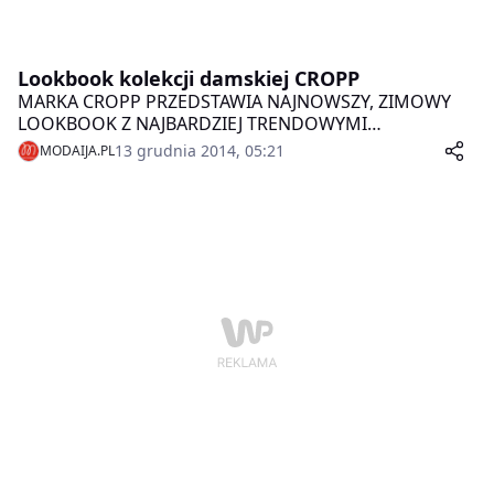
Lookbook kolekcji damskiej CROPP
MARKA CROPP PRZEDSTAWIA NAJNOWSZY, ZIMOWY
LOOKBOOK Z NAJBARDZIEJ TRENDOWYMI
STYLIZACJAMI Z NOWEJ KOLEKCJI. W WERSJI DLA
13 grudnia 2014, 05:21
MODAIJA.PL
DZIEWCZYN DOMINUJĄ KONTRASTUJĄCE POŁĄCZENIA
TKANIN I WZORÓW, CIEPŁE KURTKI I PŁASZCZE I
TYPOWO ZIMOWE DODATKI.