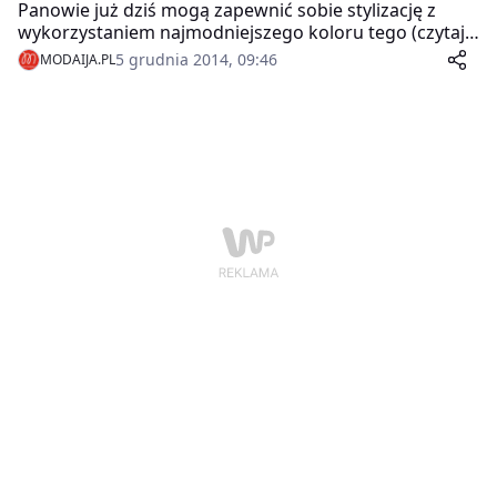
Panowie już dziś mogą zapewnić sobie stylizację z
wykorzystaniem najmodniejszego koloru tego (czytaj
więcej w naszym serwisie). Oto nasze inspiracje
5 grudnia 2014, 09:46
MODAIJA.PL
modowe dla Panów.