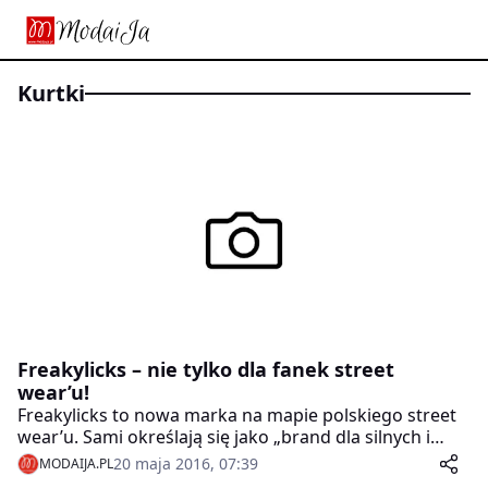
kurtki
Freakylicks – nie tylko dla fanek street
wear’u!
Freakylicks to nowa marka na mapie polskiego street
wear’u. Sami określają się jako „brand dla silnych i
pewnych siebie kobiet z pasją, którą jest… po prostu
20 maja 2016, 07:39
MODAIJA.PL
życie”.