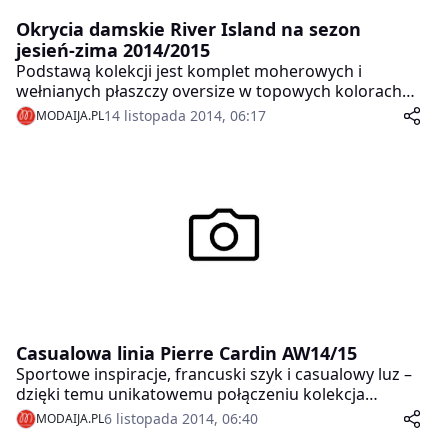
Okrycia damskie River Island na sezon
jesień-zima 2014/2015
Podstawą kolekcji jest komplet moherowych i
wełnianych płaszczy oversize w topowych kolorach
sezonu- m.in. pastelowym baby blue i liliowym. Ciężka,
14 listopada 2014, 06:17
MODAIJA.PL
mroczna alternatywa to długie do kostek płaszcze z
rozłożystymi klapami w odcieniach zgaszonej, ciemnej
zieleni i grafitu.
Casualowa linia Pierre Cardin AW14/15
Sportowe inspiracje, francuski szyk i casualowy luz –
dzięki temu unikatowemu połączeniu kolekcja
Knitwear&Shirts wpisuje się w najnowsze trendy
6 listopada 2014, 06:40
MODAIJA.PL
męskiej odzieży, czyli połączenie mody business i