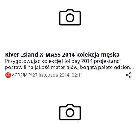
River Island X-MASS 2014 kolekcja męska
Przygotowując kolekcję Holiday 2014 projektanci
postawili na jakość materiałów, bogatą paletę odcieni
oraz funkcjonalność projektów. Połączenie
27 listopada 2014, 02:11
MODAIJA.PL
tradycyjnych wieczorowych stylizacji i akcesoriów z
elementami mody miejskiej to wybuchowa kombinacja
proponowana na tegoroczną Gwiazdkę przez River
Island.