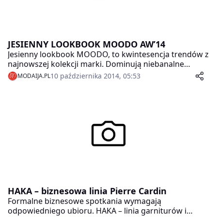
JESIENNY LOOKBOOK MOODO AW’14
Jesienny lookbook MOODO, to kwintesencja trendów z
najnowszej kolekcji marki. Dominują niebanalne
połączenia kolorów i fasonów. Pojawiają się również
10 października 2014, 05:53
MODAIJA.PL
obszerne dzianiny o grubych splotach oraz
kontrastujące zestawienia kolorystyczne. Wszystko
utrzymane w konwencji gorących trendów, komfortu i
wygody.
HAKA – biznesowa linia Pierre Cardin
Formalne biznesowe spotkania wymagają
odpowiedniego ubioru. HAKA – linia garniturów i