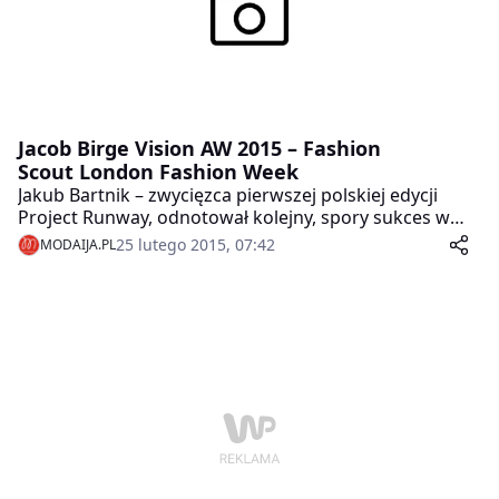
Jacob Birge Vision AW 2015 – Fashion
Scout London Fashion Week
Jakub Bartnik – zwycięzca pierwszej polskiej edycji
Project Runway, odnotował kolejny, spory sukces w
swojej modowej karierze. Po warszawskim debiucie
25 lutego 2015, 07:42
MODAIJA.PL
odważnej kolekcji jesień/zima 2015/2016 nadszedł czas
na Londyn. 23 lutego br. na wybiegu Fashion Scout
(http://www.thefashionscout.com/) czyli części
prestiżowego Londyńskiego Fashion Weeku,
zaprezentowane zostały ponad 30 sylwetki z
najnowszej kolekcji Jacoba.