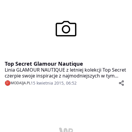
dodatków może stworzyć Wam rockowy, elegancki lub
sportowy look. Oto kilka naszych propozycji.
Top Secret Glamour Nautique
Linia GLAMOUR NAUTIQUE z letniej kolekcji Top Secret
czerpie swoje inspiracje z najmodniejszych w tym
sezonie trendów – marynistycznego i florystycznego.
15 kwietnia 2015, 06:52
MODAIJA.PL