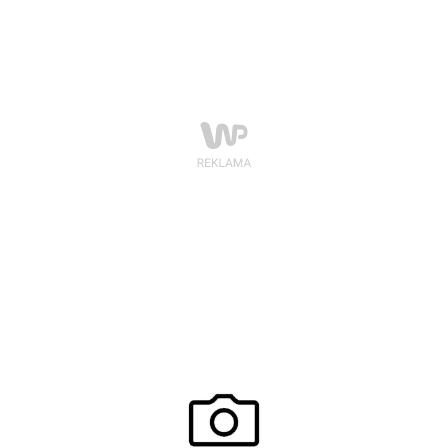
casual. Propozycje marki Pierre Cardin na jesienno-
zimowy sezon to produkty o zróżnicowanym stylu i
wszechstronnym zastosowaniu, dzięki którym każdy
aktywny mężczyzna będzie czuł się modnie i wygodnie.