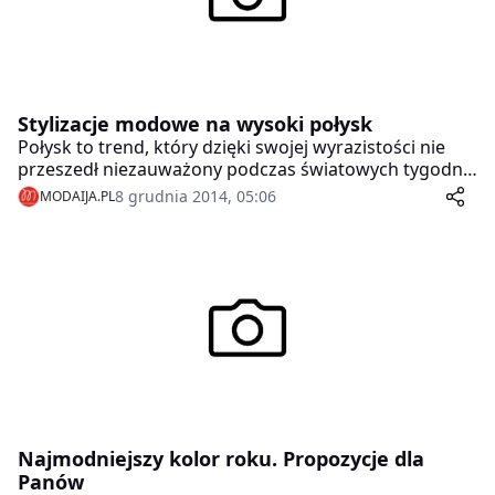
Stylizacje modowe na wysoki połysk
Połysk to trend, który dzięki swojej wyrazistości nie
przeszedł niezauważony podczas światowych tygodni
mody. Błyszcząca skóra, metaliczne torebki i wyraźne
8 grudnia 2014, 05:06
MODAIJA.PL
kolory to mocne akcenty garderoby. Choć z pozoru
trend ten może wydawać się trudny do noszenia na co
dzień, wystarczy dobrze zestawić elementy
połyskujące z bardziej neutralnymi. Oto proponowane
przez nas Stylizacje modowe na wysoki połysk.
Najmodniejszy kolor roku. Propozycje dla
Panów