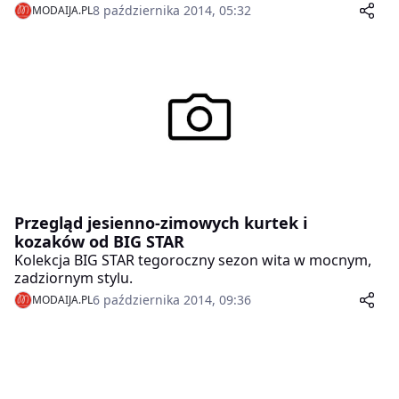
kurtek na sezon jesień-zima 2014/15 – to propozycja
8 października 2014, 05:32
MODAIJA.PL
dla mężczyzn pełnych energii i aktywnych zawodowo.
Motywem przewodnim do stworzenia kolekcji było
hasło „Appartment Francais”, które zainspirowało
projektantów do czerpania z francuskiego dziedzictwa
marki, przy jednoczesnym zachowaniu nowoczesnego
charakteru ubrań.
Przegląd jesienno-zimowych kurtek i
kozaków od BIG STAR
Kolekcja BIG STAR tegoroczny sezon wita w mocnym,
zadziornym stylu.
6 października 2014, 09:36
MODAIJA.PL