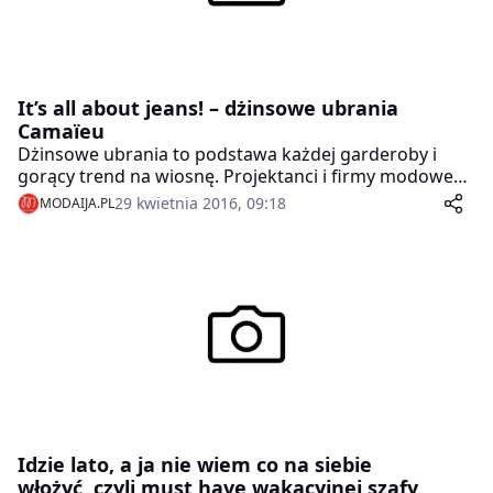
It’s all about jeans! – dżinsowe ubrania
Camaïeu
Dżinsowe ubrania to podstawa każdej garderoby i
gorący trend na wiosnę. Projektanci i firmy modowe
uwielbiają sięgać po ten materiał, bo jest uniwersalny,
29 kwietnia 2016, 09:18
MODAIJA.PL
ponadczasowy i stwarza świetnie pole do stylizacji.
Denim – w różnych odsłonach – zagościł na
światowych wybiegach, od Alexandra McQueena po
Chloé. Marka Camaïeu wprowadza denimową kolekcję
na sezon wiosna-lato 2016.
Idzie lato, a ja nie wiem co na siebie
włożyć, czyli must have wakacyjnej szafy