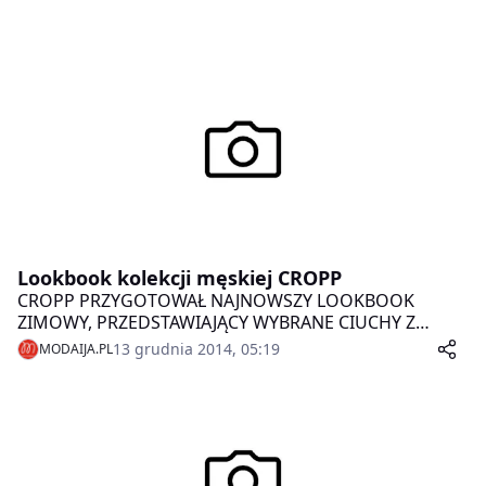
Lookbook kolekcji męskiej CROPP
CROPP PRZYGOTOWAŁ NAJNOWSZY LOOKBOOK
ZIMOWY, PRZEDSTAWIAJĄCY WYBRANE CIUCHY Z
ZIMOWEJ KOLEKCJI. ZNALAZŁY SIĘ W NIM PRZEDE
13 grudnia 2014, 05:19
MODAIJA.PL
WSZYSTKIM TE ELEMENTY GARDEROBY, BEZ KTÓRYCH
NIE SPOSÓB OBEJŚĆ SIĘ ZIMĄ – PUCHOWE KAMIZELKI,
KURTKI I CIEPŁE CZAPKI, A WSZYSTKO W STREETOWO-
SPORTOWYM STYLU.