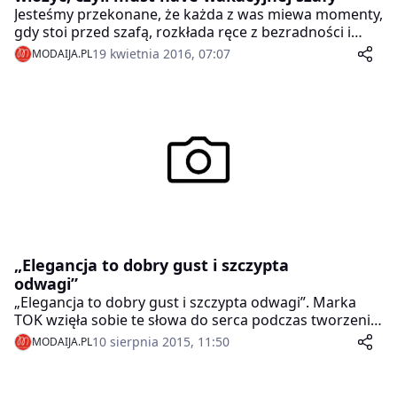
Jesteśmy przekonane, że każda z was miewa momenty,
gdy stoi przed szafą, rozkłada ręce z bezradności i
mówi do siebie: „Znowu nie mam się w co ubrać!”.
19 kwietnia 2016, 07:07
MODAIJA.PL
Mimo, że szafa pęka w szwach… Przychodzimy z
pomocą i przedstawiamy listę 3 rzeczy, które muszą
znaleźć się w waszych szafach, abyście latem zawsze
miały, co na siebie włożyć, a przy tym wyglądały super
modnie!
„Elegancja to dobry gust i szczypta
odwagi”
„Elegancja to dobry gust i szczypta odwagi”. Marka
TOK wzięła sobie te słowa do serca podczas tworzenia
nowej kolekcji. Wszystkie jesienno-zimowe projekty
10 sierpnia 2015, 11:50
MODAIJA.PL
odznaczają się klasyką wzbogaconą o nietuzinkowe
elementy.