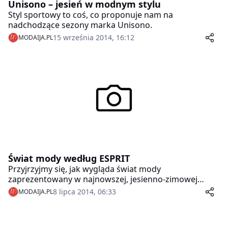
Unisono – jesień w modnym stylu
Styl sportowy to coś, co proponuje nam na
nadchodzące sezony marka Unisono.
15 września 2014, 16:12
MODAIJA.PL
Świat mody według ESPRIT
Przyjrzyjmy się, jak wygląda świat mody
zaprezentowany w najnowszej, jesienno-zimowej
kolekcji marki ESPRIT.
8 lipca 2014, 06:33
MODAIJA.PL