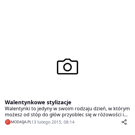
Walentynkowe stylizacje
Walentynki to jedyny w swoim rodzaju dzień, w którym
możesz od stóp do głów przyoblec się w różowości i
czerwienie – i wcale nie czuć się nudna!
13 lutego 2015, 08:14
MODAIJA.PL