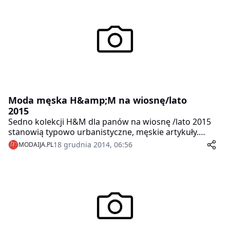
Moda męska H&amp;M na wiosnę/lato
2015
Sedno kolekcji H&M dla panów na wiosnę /lato 2015
stanowią typowo urbanistyczne, męskie artykuły.
Krótkie kurtki przypominające bluzę, kurtki
18 grudnia 2014, 06:56
MODAIJA.PL
motocyklowe, parki, kurtki dżinsowe i marynarki, ale
także wyznaczniki nowoczesnego stylu miejskiego:
zapinane na suwak kardigany z tkanin technicznych,
koszule z termicznie mocowanymi elementami, bluzy z
pianki scuba. Kolekcja będzie dostępna w marcu w 150
sklepach na całym świecie i online.