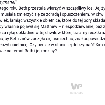
zymanej”.
ego roku Beth przestała wierzyć w szczęśliwy los. Jej ży
: musiała zmierzyć się ze zdradą i opuszczeniem. W chwili
wiek, łamiąc wszystkie obietnice, które do tej pory składa
y właśnie pojawił się Matthew – niespodziewanie, bez za
e za rękę dokładnie w tej chwili, w której tracimy resztki 
ić, by Beth znów zaczęła się uśmiechać, znał odpowiedzi
złożył obietnicę. Czy będzie w stanie jej dotrzymać? Ki
 wie na temat Beth i jej rodziny?