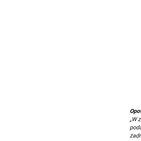
Opow
„W z
poda
żadn