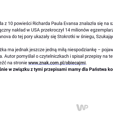
a z 10 powieści Richarda Paula Evansa znalazła się na sz
łączny nakład w USA przekroczył 14 milionów egzempla
ranova do tej pory ukazały się Stokrotki w śniegu, Szukaj
żka ma jednak jeszcze jedną miłą niespodziankę – pojaw
a. Autor pomyślał o czytelniczkach i spisał przepisy na te
eźć na stronie
www.znak.com.pl/obiecajmi
.
nie w związku z tymi przepisami mamy dla Państwa ko