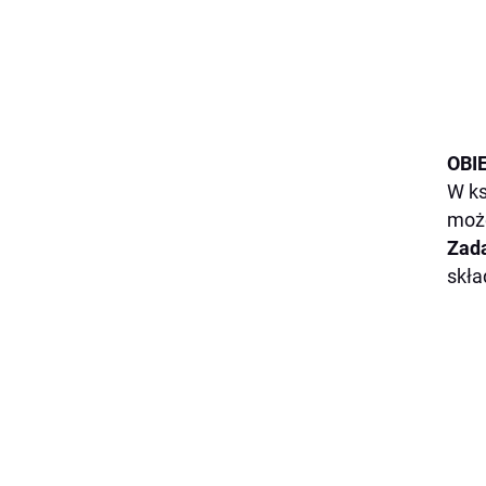
OBIE
W ks
może
Zad
skła