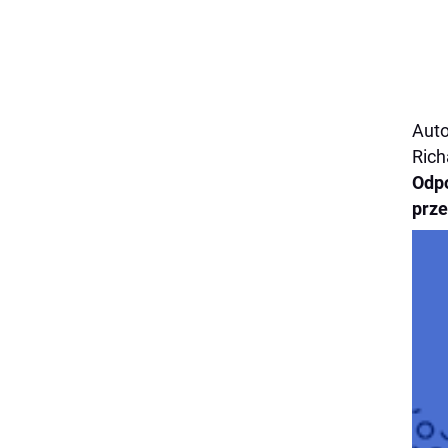
Auto
Rich
Odp
prze