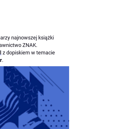
arzy najnowszej książki
dawnictwo ZNAK.
l
z dopiskiem w temacie
r
.