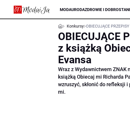
MODA
URODA
ZDROWIE I DOBROSTAN
Konkursy
OBIECUJĄCE PRZEPISY – 
OBIECUJĄCE P
z książką Obie
Evansa
Wraz z Wydawnictwem ZNAK ma
książką Obiecaj mi Richarda Pau
wzruszyć, skłonić do refleksji i 
mi.