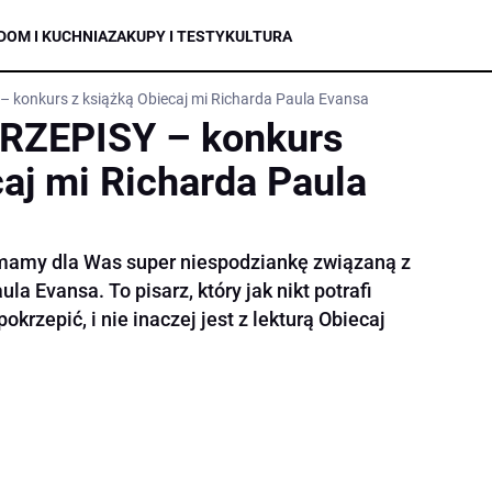
DOM I KUCHNIA
ZAKUPY I TESTY
KULTURA
konkurs z książką Obiecaj mi Richarda Paula Evansa
RZEPISY – konkurs
caj mi Richarda Paula
my dla Was super niespodziankę związaną z
la Evansa. To pisarz, który jak nikt potrafi
pokrzepić, i nie inaczej jest z lekturą Obiecaj