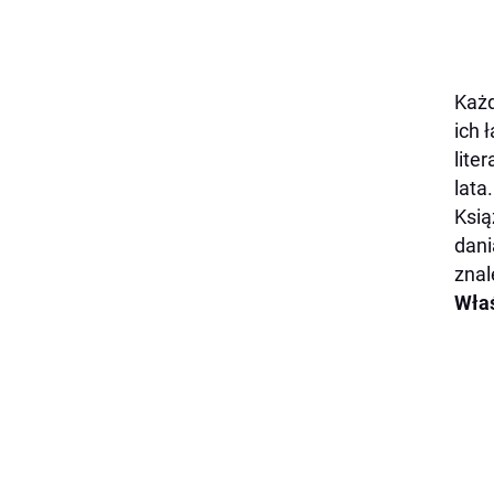
Każd
ich 
lite
lata.
Ksią
dani
znal
Właś