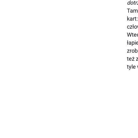
dotr
Tamt
kart
czło
Wted
łapi
zrob
też 
tyle