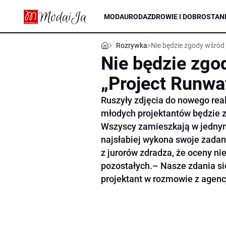
MODA
URODA
ZDROWIE I DOBROSTAN
Rozrywka
Nie będzie zgody wśród
Nie będzie zgo
„Project Runwa
Ruszyły zdjęcia do nowego real
młodych projektantów będzie 
Wszyscy zamieszkają w jednym 
najsłabiej wykona swoje zadani
z jurorów zdradza, że oceny ni
pozostałych.– Nasze zdania się
projektant w rozmowie z agenc