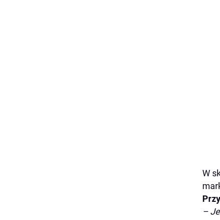
W sk
mark
Przy
– Je