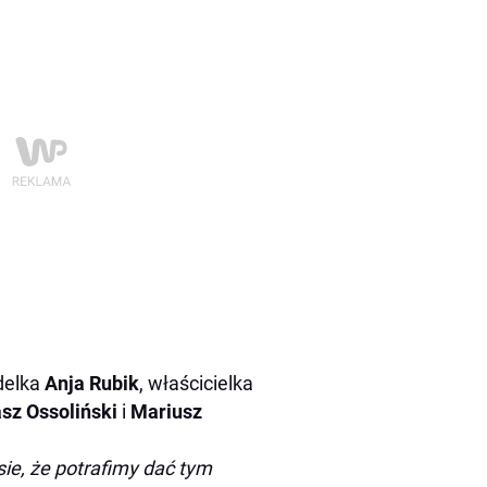
delka
Anja Rubik
, właścicielka
sz Ossoliński
i
Mariusz
ie, że potrafimy dać tym