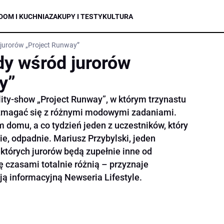
DOM I KUCHNIA
ZAKUPY I TESTY
KULTURA
 jurorów „Project Runway”
dy wśród jurorów
y”
ity-show „Project Runway”, w którym trzynastu
zmagać się z różnymi modowymi zadaniami.
domu, a co tydzień jeden z uczestników, który
e, odpadnie. Mariusz Przybylski, jeden
ektórych jurorów będą zupełnie inne od
 czasami totalnie różnią – przyznaje
ją informacyjną Newseria Lifestyle.