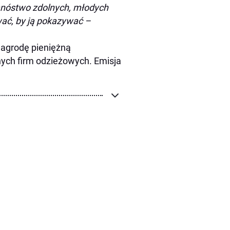
mnóstwo zdolnych, młodych
wać, by ją pokazywać –
nagrodę pieniężną
nych firm odzieżowych. Emisja