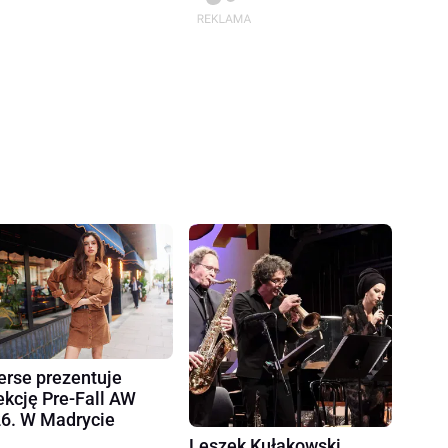
erse prezentuje
ekcję Pre-Fall AW
6. W Madrycie
Leszek Kułakowski