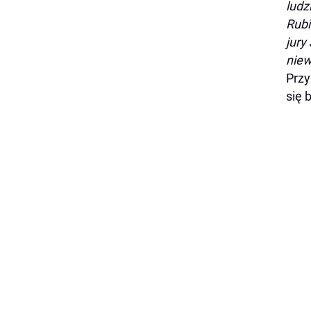
ludz
Rubi
jury
niew
Przy
się 