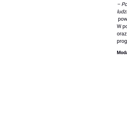
– Po
ludz
powi
W po
oraz
pro
Moda