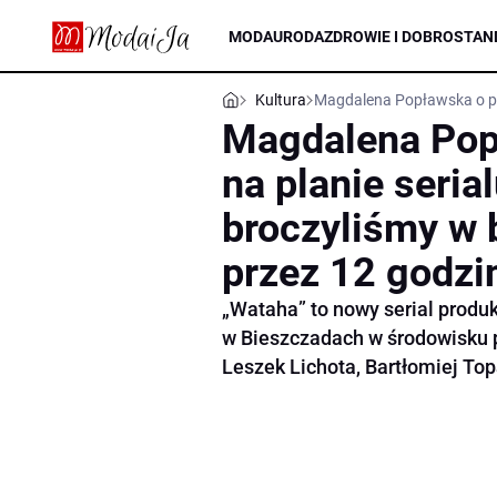
MODA
URODA
ZDROWIE I DOBROSTAN
Kultura
Magdalena Popławska o pra
Magdalena Pop
na planie seria
broczyliśmy w 
przez 12 godzi
„Wataha” to nowy serial produk
w Bieszczadach w środowisku 
Leszek Lichota, Bartłomiej To