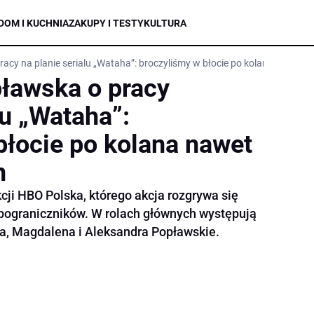
DOM I KUCHNIA
ZAKUPY I TESTY
KULTURA
cy na planie serialu „Wataha”: broczyliśmy w błocie po kolana nawet p
ławska o pracy
lu „Wataha”:
błocie po kolana nawet
n
cji HBO Polska, którego akcja rozgrywa się
pograniczników. W rolach głównych występują
pa, Magdalena i Aleksandra Popławskie.