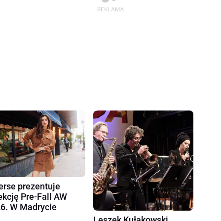
erse prezentuje
ekcję Pre-Fall AW
6. W Madrycie
Leszek Kułakowski