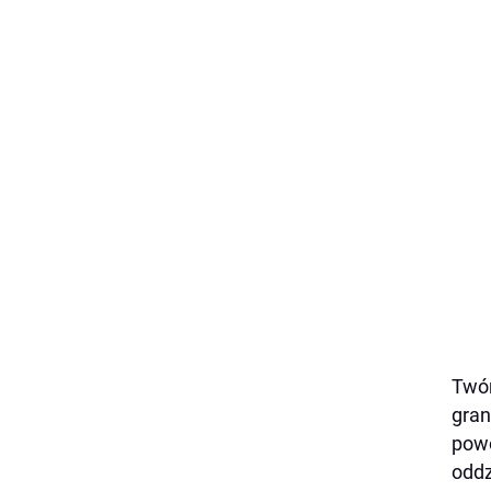
Twór
gran
powo
oddz