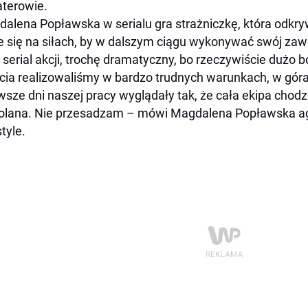
terowie.
alena Popławska w serialu gra strażniczkę, która odkrywa
e się na siłach, by w dalszym ciągu wykonywać swój zaw
 serial akcji, trochę dramatyczny, bo rzeczywiście dużo
cia realizowaliśmy w bardzo trudnych warunkach, w góra
wsze dni naszej pracy wyglądały tak, że cała ekipa chodz
olana. Nie przesadzam
– mówi Magdalena Popławska age
style.