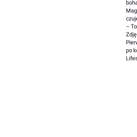
boha
Magd
czuj
–
To
Zdję
Pier
po k
Life