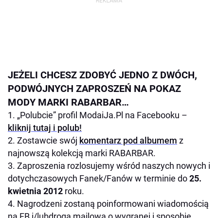
JEŻELI CHCESZ ZDOBYĆ JEDNO Z DWÓCH,
PODWÓJNYCH ZAPROSZEŃ NA POKAZ
MODY MARKI RABARBAR…
1. „Polubcie” profil ModaiJa.Pl na Facebooku –
kliknij tutaj i polub!
2. Zostawcie swój
komentarz pod albumem
z
najnowszą kolekcją marki RABARBAR.
3. Zaproszenia rozlosujemy wśród naszych nowych i
dotychczasowych Fanek/Fanów w terminie do
25.
kwietnia 2012
roku.
4. Nagrodzeni zostaną poinformowani wiadomością
na FB i/lubdrogą mailową o wygranej i sposobie