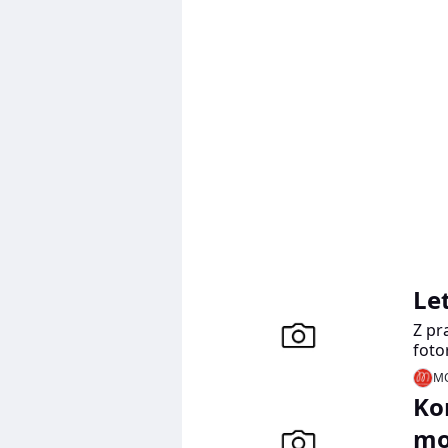
Let
Z pr
foto
Mici
MO
Ko
mo