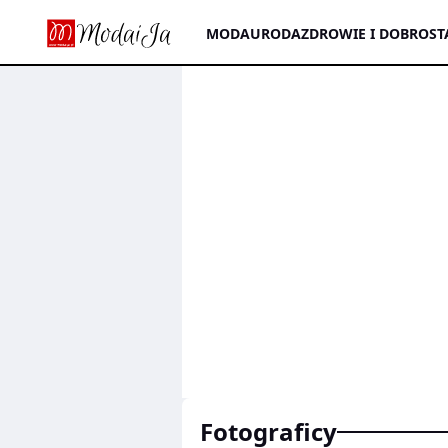
MODA
URODA
ZDROWIE I DOBROST
fotograficy