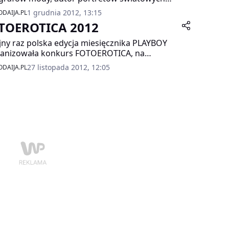
modelek XX wieku i Pandora, kultowa marka
1 grudnia 2012, 13:15
DAIJA.PL
terii. Czyż może być bardziej stylowa,
TOEROTICA 2012
ancka niespodzianka świąteczna?
jny raz polska edycja miesięcznika PLAYBOY
anizowała konkurs FOTOEROTICA, na
epsze zdjęcia ukazujące piękno kobiecego
27 listopada 2012, 12:05
DAIJA.PL
a. W konkursie wzięli udział zawodowi
graficy i amatorzy.