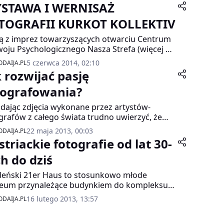
STAWA I WERNISAŻ
TOGRAFII KURKOT KOLLEKTIV
ą z imprez towarzyszących otwarciu Centrum
oju Psychologicznego Nasza Strefa (więcej na
temat tutaj) będzie wystawa i wernisaż
5 czerwca 2014, 02:10
DAIJA.PL
grafii KURKOT KOLLEKTIV.
k rozwijać pasję
tografowania?
dając zdjęcia wykonane przez artystów-
grafów z całego świata trudno uwierzyć, że
yś fotografia była uważana za rzemiosło, a nie
22 maja 2013, 00:03
DAIJA.PL
kę.
triackie fotografie od lat 30-
ch do dziś
eński 21er Haus to stosunkowo młode
eum przynależące budynkiem do kompleksu
ederu w Wiedniu. Ten otwarty ponad rok
16 lutego 2013, 13:57
DAIJA.PL
 obiekt wykorzystuje się jako platformę
riackiej sztuki od roku 1945 do dzisiaj w