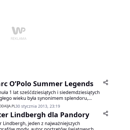
dzynarodowym kontekście.
rc O’Polo Summer Legends
uła 1 lat sześćdziesiątych i siedemdziesiątych
głego wieku była synonimem splendoru,
tności i bogactwa. Ten sportowy glamour z
30 stycznia 2013, 23:19
DAIJA.PL
yższej półki, jak nikt inny, fotografował
ter Lindbergh dla Pandory
er Eisele. Wydana w 2005 roku książka z jego
ciami prezentującymi złotą erę Formuły 1
r Lindbergh, jeden z najważniejszych
ała błyskawicznie wyprzedana.
grafów mody, autor portretów światowych