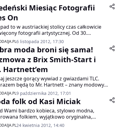
edeński Miesiąc Fotografii
es On
opad to w austriackiej stolicy czas całkowicie
ięcony fotografii artystycznej. Od 30.
ziernika do 30. listopada 2012 trwa tutaj
6 listopada 2012, 17:30
DAIJA.PL
iększy festiwal fotografii w całej Austrii „Eyes
bra moda broni się sama!
 Miesiąc Fotografii Wiedeń“.
zmowa z Brix Smith-Start i
. Hartnett’em
iaj jeszcze gorący wywiad z gwiazdami TLC.
razem będą to Mr. Hartnett – znany modowy
graf i Brix Smith-Start – telewizyjna stylistka,
9 października 2012, 17:01
DAIJA.PL
cicielka butiku w Londynie.
da folk od Kasi Miciak
d Wami bardzo kobieca, stylowo modna,
irowana folkiem, wyjątkowo oryginalna,
iskowa wręcz sesja modowa.
24 kwietnia 2012, 14:40
DAIJA.PL