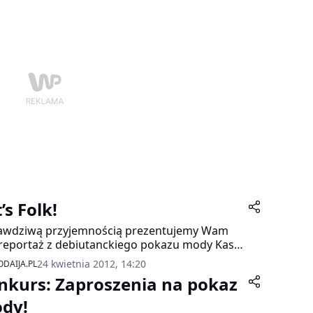
’s Folk!
awdziwą przyjemnością prezentujemy Wam
reportaż z debiutanckiego pokazu mody Kasi
ak oraz wernisażu fotografii.
24 kwietnia 2012, 14:20
DAIJA.PL
nkurs: Zaproszenia na pokaz
dy!