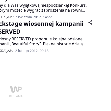
 dla Was wyjątkową niespodziankę! Konkurs,
órym możecie wygrać zaproszenia na równie
tkową imprezę, pokaz mody marki RABARBAR
17 kwietnia 2012, 14:22
DAIJA.PL
 wernisaż fotografii!!
ckstage wiosennej kampanii
SERVED
wiosny RESERVED proponuje kolejną odsłonę
anii „Beautiful Story”. Piękne historie dzieją
w najciekawszych zakątkach świata, marka
12 lutego 2012, 09:18
DAIJA.PL
era nas w bajeczną podróż do RPA.
wniczo położony Kapsztad stał się tłem sesji
runkowej, której gwiazdą w sezonie wiosna-
 2012 jest Anne Vyalitsyna, rosyjska top
lka. Widziana obiektywem fotografa Angelo
etta przybliża nam swoją opowieść.