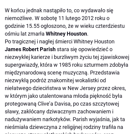
W końcu jednak nastąpiło to, co wydawało się
niemożliwe. W sobotę 11 lutego 2012 roku o
godzinie 15.55 ogłoszono, że w wieku czterdziestu
ośmiu lat zmarła
Whitney Houston
.
Po tragicznej i nagłej śmierci Whitney Houston
James Robert Parish
stara się opowiedzieć o
niezwykłej karierze i burzliwym życiu tej zjawiskowej
supergwiazdy, która w 1985 roku szturmem zdobyła
międzynarodową scenę muzyczną. Przedstawia
niezwykłą podróż znakomitej wokalistki od
niełatwego dzieciństwa w New Jersey przez okres,
w którym jako utalentowana młoda piękność była
protegowaną Clive’a Davisa, po czas szczytowej
sławy, zakłócany dziwacznym zachowaniem i
nadużywaniem narkotyków. Parish wyjaśnia, jak ta
nieśmiała dziewczyna z religijnej rodziny trafiła na