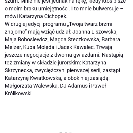
szum. Mnie nie jest jednak na rękę, kiedy ktoś pisze
o moim braku umiejętności. I to mnie bulwersuje
–
mówi Katarzyna Cichopek.
W drugiej edycji programu „Twoja twarz brzmi
znajomo” mają wziąć udział: Joanna Liszowska,
Maja Bohosiewicz, Magda Steczkowska, Barbara
Melzer, Kuba Molęda i Jacek Kawalec. Trwają
jeszcze negocjacje z dwoma gwiazdami. Nastąpią
też zmiany w składzie jurorskim: Katarzyna
Skrzynecka, zwyciężczyni pierwszej serii, zastąpi
Katarzynę Kwiatkowską, a obok niej zasiądą:
Małgorzata Walewska, DJ Adamus i Paweł
Królikowski.