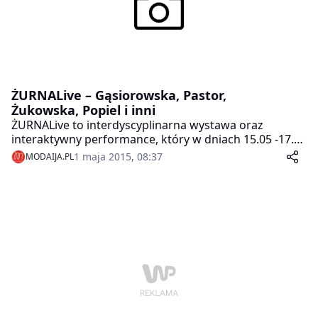
ŻURNALive – Gąsiorowska, Pastor,
Żukowska, Popiel i inni
ŻURNALive to interdyscyplinarna wystawa oraz
interaktywny performance, który w dniach 15.05 -17.05
br. odbędzie się na Mysiej 3 w Warszawie. Za
1 maja 2015, 08:37
MODAIJA.PL
wydarzeniem stoi Piotr Hull – wydawca magazynu
Żurnal ArtBook, producent i współreżyser spektakli
wystawianych na deskach Teatru Wielkiego – Opery
Narodowej a przede wszystkim – wielki pasjonat i
propagator sztuki współczesnej.