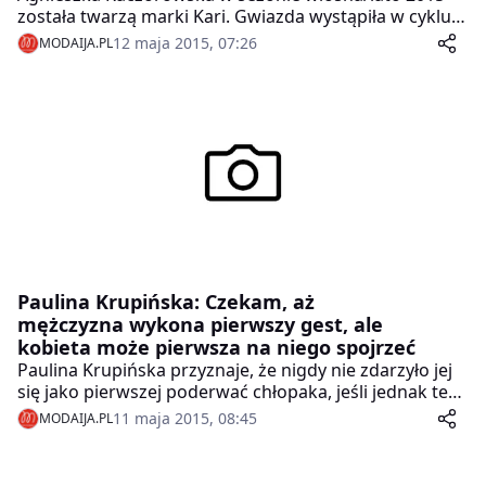
została twarzą marki Kari. Gwiazda wystąpiła w cyklu
advertoriali w najpopularniejszych kobiecych
12 maja 2015, 07:26
MODAIJA.PL
magazynach. Współpraca z Agnieszką ma na celu
zapoznanie z marką grupy docelowej, jaką są młode,
śledzące trendy kobiety.
Paulina Krupińska: Czekam, aż
mężczyzna wykona pierwszy gest, ale
kobieta może pierwsza na niego spojrzeć
Paulina Krupińska przyznaje, że nigdy nie zdarzyło jej
się jako pierwszej poderwać chłopaka, jeśli jednak ten
jej się podobał, to patrzyła na niego wymownie lub
11 maja 2015, 08:45
MODAIJA.PL
odwzajemniała spojrzenie. Modelka kokietowania
wzrokiem nauczyła się podczas pracy w reklamie,
gdzie spojrzeniem musiała sprzedać produkt.