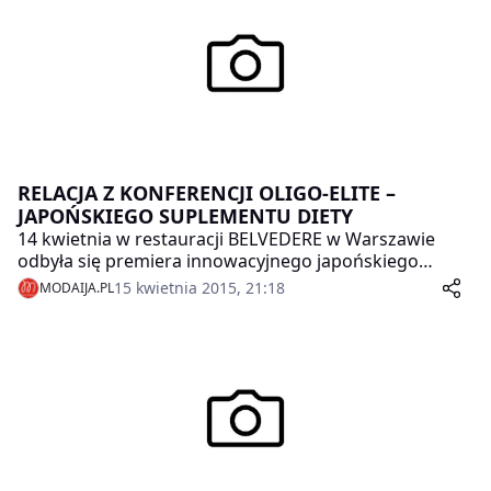
RELACJA Z KONFERENCJI OLIGO-ELITE –
JAPOŃSKIEGO SUPLEMENTU DIETY
14 kwietnia w restauracji BELVEDERE w Warszawie
odbyła się premiera innowacyjnego japońskiego
suplementu diety OLIGO-ELITE. Podczas konferencji
15 kwietnia 2015, 21:18
MODAIJA.PL
dziennikarze na chwilę mogli przenieść się na odległą i
idealnie czystą wyspę Hokkaido, na której pozyskuje
się składniki potrzebne do produkcji OLIGO-ELITE.