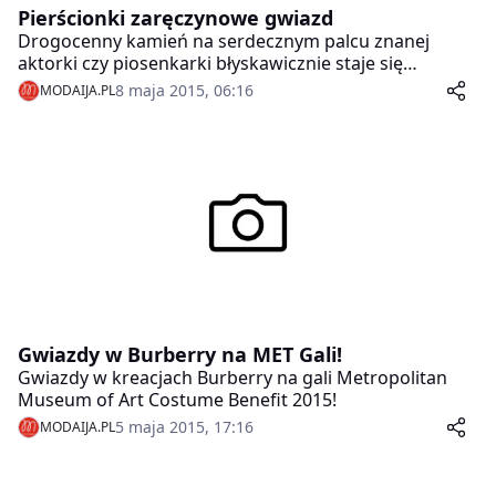
Pierścionki zaręczynowe gwiazd
Drogocenny kamień na serdecznym palcu znanej
aktorki czy piosenkarki błyskawicznie staje się
bohaterem zdjęć, relacji mediów, a nawet trafia na
8 maja 2015, 06:16
MODAIJA.PL
okładkę najpopularniejszych czasopism. Zobacz, jakie
pierścionki zaręczynowe wybierają przyszli mężowie
gwiazd.
Gwiazdy w Burberry na MET Gali!
Gwiazdy w kreacjach Burberry na gali Metropolitan
Museum of Art Costume Benefit 2015!
5 maja 2015, 17:16
MODAIJA.PL