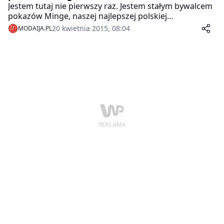
Jestem tutaj nie pierwszy raz. Jestem stałym bywalcem
pokazów Minge, naszej najlepszej polskiej
projektantki. Zawsze jestem pod dużym wrażeniem jej
20 kwietnia 2015, 08:04
MODAIJA.PL
pokazów – powiedział newsrm.tv Marcin Najman,
polski bokser.