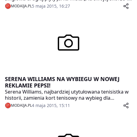
Teledysk do utworu został nagrany we współpracy z
5 maja 2015, 16:27
MODAIJA.PL
nominowanym do nagrody Fryderyka Michałem
Braumem i nowocześnie zrealizowany z użyciem
projektorów i animacji.
SERENA WILLIAMS NA WYBIEGU W NOWEJ
REKLAMIE PEPSI!
Serena Williams, najbardziej utytułowana tenisistka w
historii, zamienia kort tenisowy na wybieg dla
modelek, po którym z gracją przechodzi w eleganckiej
4 maja 2015, 15:11
MODAIJA.PL
czarnej sukni.