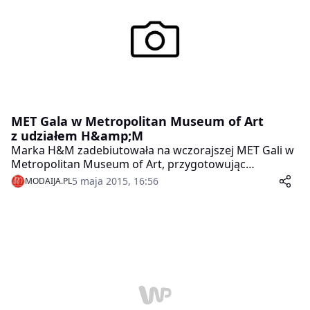
MET Gala w Metropolitan Museum of Art
z udziałem H&amp;M
Marka H&M zadebiutowała na wczorajszej MET Gali w
Metropolitan Museum of Art, przygotowując
dedykowane kreacje na tę okazję dla wybranych
5 maja 2015, 16:56
MODAIJA.PL
gwiazd.