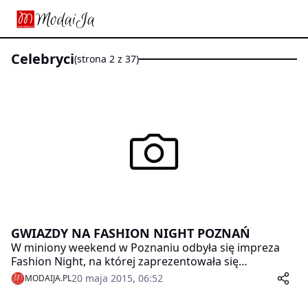
celebryci
(strona 2 z 37)
GWIAZDY NA FASHION NIGHT POZNAŃ
W miniony weekend w Poznaniu odbyła się impreza
Fashion Night, na której zaprezentowała się
premierowa kolekcja wchodzącej na polski rynek
20 maja 2015, 06:52
MODAIJA.PL
modowej marki z dobroczynnym akcentem
“CocoGiovanna”.