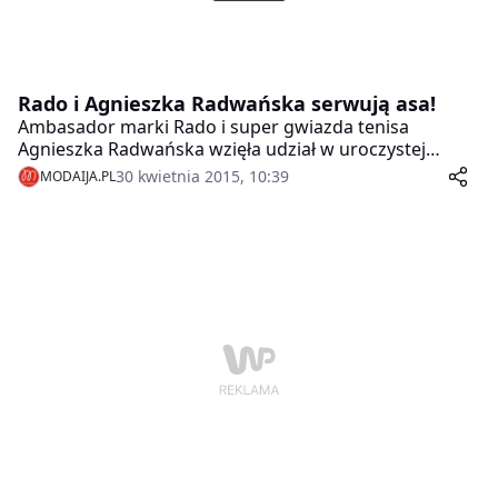
Rado i Agnieszka Radwańska serwują asa!
Ambasador marki Rado i super gwiazda tenisa
Agnieszka Radwańska wzięła udział w uroczystej
premierze inspirowanego światem tenisa nowego
30 kwietnia 2015, 10:39
MODAIJA.PL
modelu Rado True Match Point. Najnowszy zegarek w
limitowanej edycji wykonany z białej ceramiki high-
tech ze wskazówkami z barwionej na niebiesko stali
będzie dostępny jedynie w 99 numerowanych
egzemplarzach dostępnych wyłącznie w Polsce. Dekiel
zegarka zdobi podpis Agnieszki Radwańskiej.