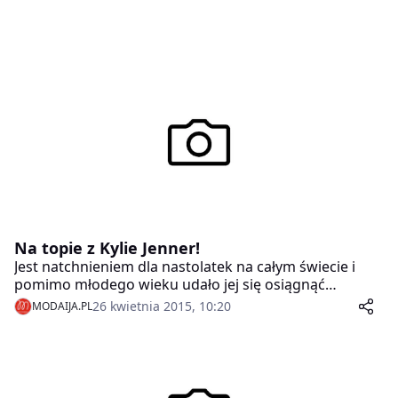
Na topie z Kylie Jenner!
Jest natchnieniem dla nastolatek na całym świecie i
pomimo młodego wieku udało jej się osiągnąć
naprawdę wiele. Przed Wami młodsza siostra Kim
26 kwietnia 2015, 10:20
MODAIJA.PL
Kardashian – Kylie Jenner!