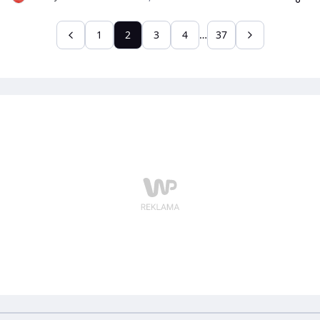
mazurka, pomagały dzieciom znane osoby.
1
2
3
4
…
37