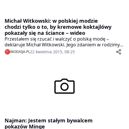
Michał Witkowski: w polskiej modzie
chodzi tylko o to, by kremowe koktajlówy
pokazały się na ściance – wideo
Przestałem się rzucać i walczyć o polską modę –
deklaruje Michał Witkowski. Jego zdaniem w rodzimym
światku modowym nie chodzi dziś o poważną krytykę,
22 kwietnia 2015, 08:25
MODAIJA.PL
tylko o brylowanie na ściankach. Dotyczy to zwłaszcza
blogerek modowych, które częściej niż na pokazach
bywają na imprezach, za które dostają pieniądze.
Najman: Jestem stałym bywalcem
pokazów Minge