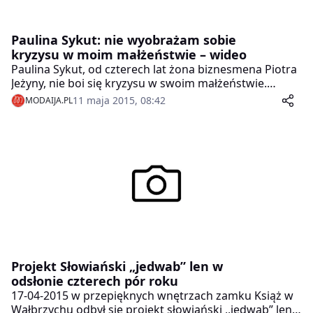
Paulina Sykut: nie wyobrażam sobie
kryzysu w moim małżeństwie – wideo
Paulina Sykut, od czterech lat żona biznesmena Piotra
Jeżyny, nie boi się kryzysu w swoim małżeństwie.
Prezenterka pogody uważa, że receptą na udany
11 maja 2015, 08:42
MODAIJA.PL
związek jest uznanie za priorytet bliskich relacji z
małżonkiem. Jej zdaniem pary często zapominają o
sobie, a ważniejsze stają się praca i pieniądze.
Projekt Słowiański „jedwab” len w
odsłonie czterech pór roku
17-04-2015 w przepięknych wnętrzach zamku Książ w
Wałbrzychu odbył się projekt słowiański ,,jedwab” len