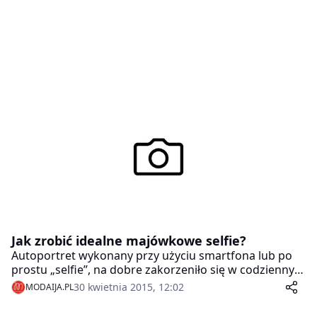
Jak zrobić idealne majówkowe selfie?
Autoportret wykonany przy użyciu smartfona lub po
prostu „selfie”, na dobre zakorzeniło się w codziennym
życiu. Wykorzystując aparat telefonu komunikujemy
30 kwietnia 2015, 12:02
MODAIJA.PL
znajomym w jakim jesteśmy nastroju, co robimy i
gdzie jesteśmy. Przed nami majówkowe, a niedługo