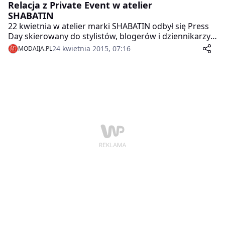
Relacja z Private Event w atelier
SHABATIN
22 kwietnia w atelier marki SHABATIN odbył się Press
Day skierowany do stylistów, blogerów i dziennikarzy
modowych. Wydarzenie było okazją do zapoznania się
24 kwietnia 2015, 07:16
MODAIJA.PL
z najnowszą kolekcją Fall/Winter 2015/2016, linią
sportową S by Shabatin oraz spotkania z projektantką
Ewą Szabatin.