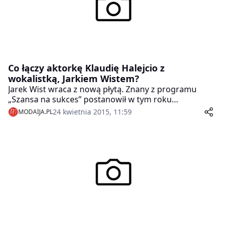
Co łączy aktorkę Klaudię Halejcio z
wokalistką, Jarkiem Wistem?
Jarek Wist wraca z nową płytą. Znany z programu
„Szansa na sukces” postanowił w tym roku
przedstawić swoje nowe, muzyczne oblicze.
24 kwietnia 2015, 11:59
MODAIJA.PL