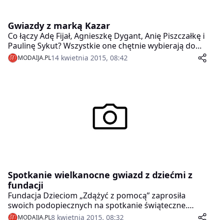
Gwiazdy z marką Kazar
Co łączy Adę Fijał, Agnieszkę Dygant, Anię Piszczałkę i
Paulinę Sykut? Wszystkie one chętnie wybierają do
stylizacji na czerwony dywan buty czy torebki damskie
14 kwietnia 2015, 08:42
MODAIJA.PL
marki Kazar.
Spotkanie wielkanocne gwiazd z dziećmi z
fundacji
Fundacja Dzieciom „Zdążyć z pomocą” zaprosiła
swoich podopiecznych na spotkanie świąteczne.
Można było zrobić swoją pisankę, zajączka czy
8 kwietnia 2015, 08:32
MODAIJA.PL