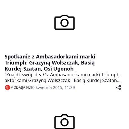
potem wakacyjne wyjazdy. Sezon na selfie można
uznać za otwarty. Warto zastanowić się, jak najlepiej
pokazać siebie na tle pięknych miejsc, które
odwiedzimy.
Spotkanie z Ambasadorkami marki
Triumph: Grażyną Wolszczak, Basią
Kurdej-Szatan, Osi Ugonoh
“Znajdź swój Ideał “z Ambasadorkami marki Triumph:
aktorkami Grażyną Wolszczak i Basią Kurdej-Szatan
oraz modelką Osi Ugonoh.
30 kwietnia 2015, 11:39
MODAIJA.PL