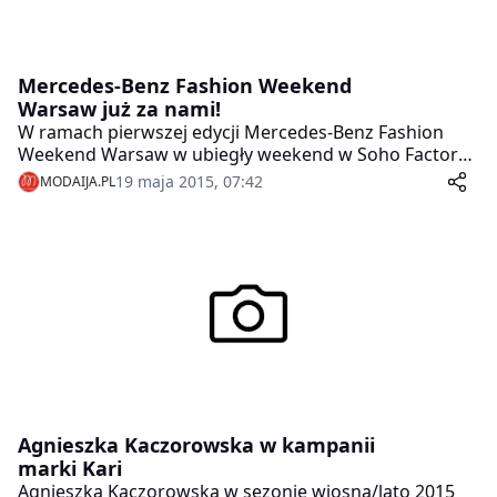
Mercedes-Benz Fashion Weekend
Warsaw już za nami!
W ramach pierwszej edycji Mercedes-Benz Fashion
Weekend Warsaw w ubiegły weekend w Soho Factory
odbyło się 25 pokazów polskich i zagranicznych
19 maja 2015, 07:42
MODAIJA.PL
projektantów, w tym najpopularniejszych polskich
projektantów: Dawida Wolińskiego, Łukasza Jemioła i
Dawida Tomaszewskiego.
Agnieszka Kaczorowska w kampanii
marki Kari
Agnieszka Kaczorowska w sezonie wiosna/lato 2015