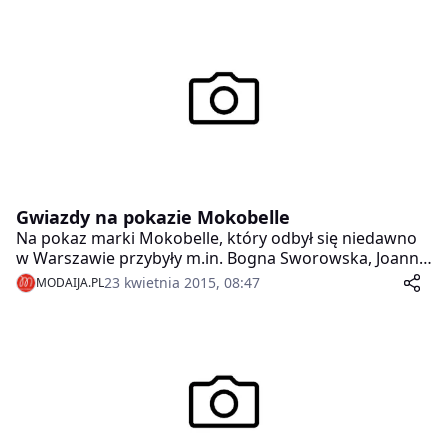
Gwiazdy na pokazie Mokobelle
Na pokaz marki Mokobelle, który odbył się niedawno
w Warszawie przybyły m.in. Bogna Sworowska, Joanna
Przetakiewicz, Kamila Szczawińska, Karolina
23 kwietnia 2015, 08:47
MODAIJA.PL
Malinowska, Sylwia Arnesen, Dorota Williams.