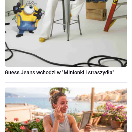
Guess Jeans wchodzi w "Minionki i straszydła"