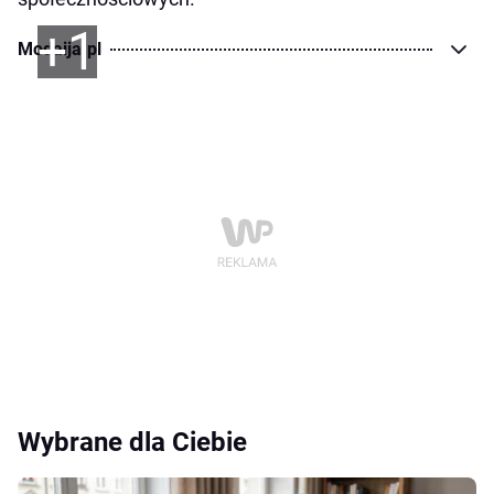
+1
Modaija.pl
Wybrane dla Ciebie