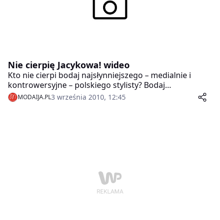
Nie cierpię Jacykowa! wideo
Kto nie cierpi bodaj najsłynniejszego – medialnie i
kontrowersyjne – polskiego stylisty? Bodaj
najsłynniejsza polska projektantka.Zobacz i posłuchaj,
3 września 2010, 12:45
MODAIJA.PL
co na temat Tomasza Jacykowa ma do powiedzenia
Ewa Minge.