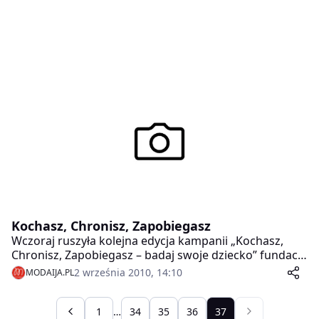
Kochasz, Chronisz, Zapobiegasz
Wczoraj ruszyła kolejna edycja kampanii „Kochasz,
Chronisz, Zapobiegasz – badaj swoje dziecko” fundacji
Orimari. Celem akcji jest uświadomienie rodzicom, jak
2 września 2010, 14:10
MODAIJA.PL
ważne jest przeprowadzanie okresowych,
profilaktycznych badań medycznych u dzieci
(przynajmniej do 16. roku życia).
1
…
34
35
36
37