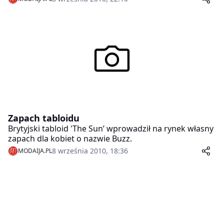
dobieranie dodatków, fryzury i makijażu. Na nic
budowanie bardzo pozytywnej samooceny, poczucia,
że wygląda się rewelacyjnie i czekanie na wyrazy
uznania.
Zapach tabloidu
Brytyjski tabloid 'The Sun’ wprowadził na rynek własny
zapach dla kobiet o nazwie Buzz.
8 września 2010, 18:36
MODAIJA.PL