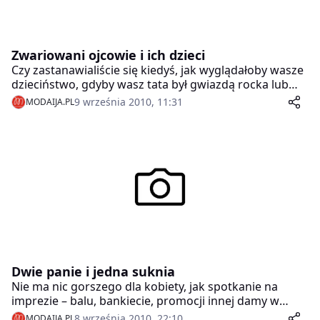
Zwariowani ojcowie i ich dzieci
Czy zastanawialiście się kiedyś, jak wyglądałoby wasze
dzieciństwo, gdyby wasz tata był gwiazdą rocka lub
sławnym aktorem natchnionym poetą? Myślicie
9 września 2010, 11:31
MODAIJA.PL
pewnie, że byłoby super? Niekoniecznie… Okazuje się,
że wcale niełatwo wytrzymać ze sławnym i szalonym
tatą!
Dwie panie i jedna suknia
Nie ma nic gorszego dla kobiety, jak spotkanie na
imprezie – balu, bankiecie, promocji innej damy w
takiej samej kreacji. Na nic przygotowania, pracowite
8 września 2010, 22:10
MODAIJA.PL