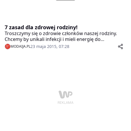
7 zasad dla zdrowej rodziny!
Troszczymy się o zdrowie członków naszej rodziny.
Chcemy by unikali infekcji i mieli energię do
codziennych aktywności. Okazuje się, że klucz do
23 maja 2015, 07:28
MODAIJA.PL
sukcesu leży na kuchennym stole. Psychodietetyczka
Monika Ciszek-Skwierczyńska, koordynator leczenia
zaburzeń odżywiania w Centrum La Fuente w Szczyrku
przedstawia zasady dla rodziny, która chce żyć i jeść
zdrowo.