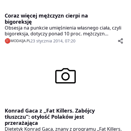
Coraz więcej mężczyzn cierpi na
bigoreksję
Obsesja na punkcie umięśnienia własnego ciała, czyli
bigoreksja, dotyczy ponad 10 proc. mężczyzn
intensywnie ćwiczących na siłowni. Bigorektycy
23 stycznia 2014, 07:20
MODAIJA.PL
podporządkowują swój plan dnia treningom i
zaniedbują inne sfery życia. Często są to osoby, które
w dzieciństwie miały problemy z relacjami
rówieśniczymi i rodzinnymi. Niezależnie od uzyskanej
masy mięśniowej, nie czują satysfakcji ze swojego
wyglądu.
Konrad Gaca z „Fat Killers. Zabójcy
tłuszczu”: otyłość Polaków jest
przerażająca
Dietetyk Konrad Gaca, znany z programu „Fat Killers.