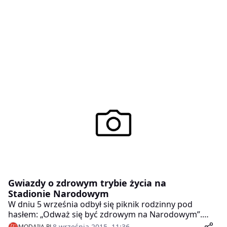
Gwiazdy o zdrowym trybie życia na
Stadionie Narodowym
W dniu 5 września odbył się piknik rodzinny pod
hasłem: „Odważ się być zdrowym na Narodowym”.
Ideą było krzewienie profilaktyki otyłości wśród dzieci i
8 września 2015, 11:36
MODAIJA.PL