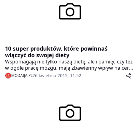
10 super produktów, które powinnaś
włączyć do swojej diety
Wspomagają nie tylko naszą dietę, ale i pamięć czy też
w ogóle pracę mózgu, mają zbawienny wpływ na cerę i
włosy. Oto 10 super produktów, które powinnaś
26 kwietnia 2015, 11:52
MODAIJA.PL
włączyć do swojej codziennej diety!