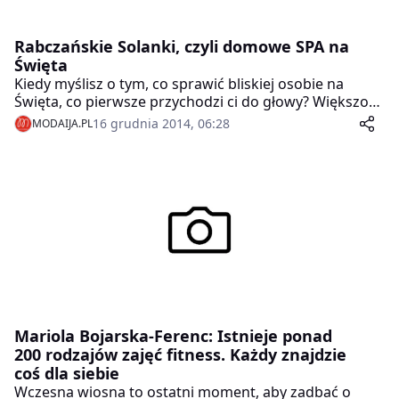
Rabczańskie Solanki, czyli domowe SPA na
Święta
Kiedy myślisz o tym, co sprawić bliskiej osobie na
Święta, co pierwsze przychodzi ci do głowy? Większość
z nas odpowie – kosmetyki, bo to prezent uniwersalny
16 grudnia 2014, 06:28
MODAIJA.PL
i łatwy do kupienia. Część jednak pokręci nosem i
powie: kosmetyki? To takie oklepane… Jeśli chcesz
ofiarowywać prezenty, które wyrażają prawdziwą
miłość i troskę, a jednocześnie są na tyle uniwersalne,
że spodobają się każdej kobiecie, mamy dla Ciebie
pomysł: w te Święta podziel się darami, które płyną z
natury.
Mariola Bojarska-Ferenc: Istnieje ponad
200 rodzajów zajęć fitness. Każdy znajdzie
coś dla siebie
Wczesna wiosna to ostatni moment, aby zadbać o