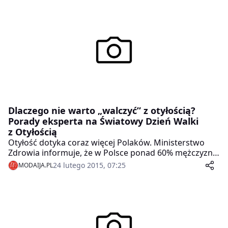
Dlaczego nie warto „walczyć” z otyłością?
Porady eksperta na Światowy Dzień Walki
z Otyłością
Otyłość dotyka coraz więcej Polaków. Ministerstwo
Zdrowia informuje, że w Polsce ponad 60% mężczyzn i
45% kobiet choruje na nadwagę lub otyłość. O tym,
24 lutego 2015, 07:25
MODAIJA.PL
dlaczego paradoksalnie nie warto z nimi „walczyć”,
mówi prof. Magdalena Olszanecka-Glinianowicz,
Prezes Polskiego Towarzystwa Badań nad Otyłością.