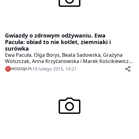
Gwiazdy o zdrowym odżywaniu. Ewa
Pacuła: obiad to nie kotlet, ziemniaki i
surówka
Ewa Pacuła, Olga Borys, Beata Sadowska, Grażyna
Wolszczak, Anna Krzyżanowska i Marek Kościkiewicz
deklarują, że na co dzień starają się zdrowo odżywiać i
19 lutego 2015, 10:21
MODAIJA.PL
układają swoje menu w zależności od potrzeb
organizmu. Dobrze dopasowana dieta pozwala im
utrzymać szczupłą sylwetkę i odpowiednią wagę oraz
poprawia samopoczucie. Gwiazdy przyznają, że nie
unikają słodyczy czy innych kalorycznych potraw, ale
tak jak we wszystkim – potrzebny jest umiar.