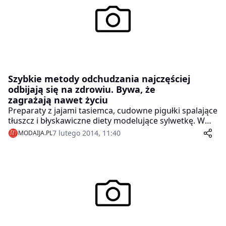
Szybkie metody odchudzania najczęściej
odbijają się na zdrowiu. Bywa, że
zagrażają nawet życiu
Preparaty z jajami tasiemca, cudowne pigułki spalające
tłuszcz i błyskawiczne diety modelujące sylwetkę. W
internecie nie brakuje porad dotyczących
7 lutego 2014, 11:40
MODAIJA.PL
odchudzania, jednak ich stosowanie często nie
przynosi zamierzonego efektu, a czasem wiąże się z
poważnymi konsekwencjami zdrowotnymi.