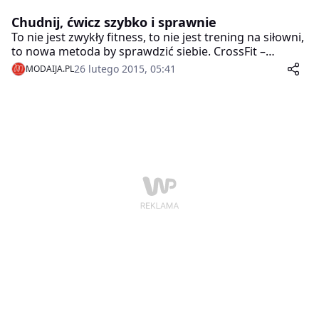
Chudnij, ćwicz szybko i sprawnie
To nie jest zwykły fitness, to nie jest trening na siłowni,
to nowa metoda by sprawdzić siebie. CrossFit –
trening zawierający w sobie budowanie masy
26 lutego 2015, 05:41
MODAIJA.PL
mięśniowej, spalanie tłuszczu, poprawę kondycji dzięki
trenerowi, który ciągle kontroluję i nadzoruje.