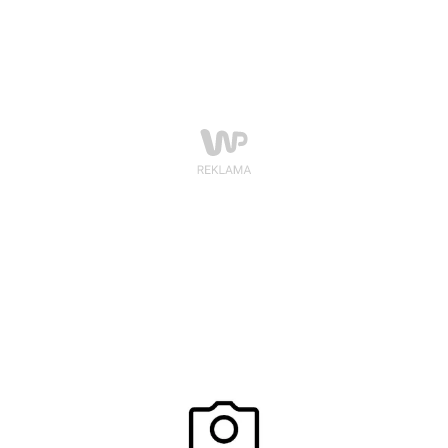
dokładają kolejną cegiełkę do poprawy samopoczucia.
Jednak co właściwie powoduje tę zmianę nastroju? Co
dokładnie dzieje się w organizmie przez godzinę jazdy?