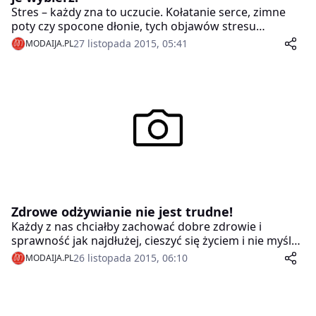
Stres – każdy zna to uczucie. Kołatanie serce, zimne
poty czy spocone dłonie, tych objawów stresu
doświadczył na pewno każdy z nas. Współczesne
27 listopada 2015, 05:41
MODAIJA.PL
tempo życia sprzyja jego wystąpieniu. Żyjemy szybciej,
bardziej intensywnie, ciągle się gdzieś śpieszymy,
ciągle pod presją czasu. Walczymy o lepsze życie i
brakuje nam czasu na relaks i odpoczynek.
Zdrowe odżywianie nie jest trudne!
Każdy z nas chciałby zachować dobre zdrowie i
sprawność jak najdłużej, cieszyć się życiem i nie myśleć
o chorobach. Czy jest to w ogóle możliwe? Czy obecny
26 listopada 2015, 06:10
MODAIJA.PL
sposób życia nam to umożliwia? Oczywiście, że tak.
Jest to tylko kwestia odpowiednich wyborów. Żeby
zachować zdrowie trzeba o nie dbać, żeby być
sprawnym trzeba się ruszać. Jak w takim razie to