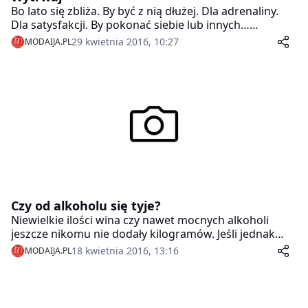
Bo lato się zbliża. By być z nią dłużej. Dla adrenaliny.
Dla satysfakcji. By pokonać siebie lub innych…
Powodów jest wiele, a każdy z nich jest dobry, by
29 kwietnia 2016, 10:27
MODAIJA.PL
ćwiczyć… Pod takim hasłem ruszyła właśnie druga faza
kampanii „4F. Zacznij. Wytrwaj” ze Stephanem Antigą i
Adamem Kaszewski w roli głównej.
Czy od alkoholu się tyje?
Niewielkie ilości wina czy nawet mocnych alkoholi
jeszcze nikomu nie dodały kilogramów. Jeśli jednak
zaczynasz spożywać alkohol często, to musisz się
18 kwietnia 2016, 13:16
MODAIJA.PL
liczyć z konsekwencjami, bo znajdujące się kalorie w
alkoholu mają tendencje do odkładania się w
organizmie.