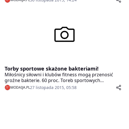
raz, a przy okazji wygrać elegancką torbę sportową
MORINI.
Torby sportowe skażone bakteriami!
Miłośnicy siłowni i klubów fitness mogą przenosić
groźne bakterie. 60 proc. Toreb sportowych
siedliskiem groźnych dla zdrowia drobnoustrojów.
27 listopada 2015, 05:58
MODAIJA.PL