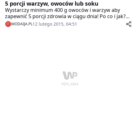
5 porcji warzyw, owoców lub soku
Wystarczy minimum 400 g owoców i warzyw aby
zapewnić 5 porcji zdrowia w ciągu dnia! Po co i jak?
Wszystkie odpowiedzi znajdą się w startującej właśnie,
12 lutego 2015, 04:51
MODAIJA.PL
czwartej już edycji, kampanii edukacyjno-informacyjnej
„5 porcji warzyw, owoców lub soku”.