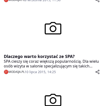
młodzieży.
Dlaczego warto korzystać ze SPA?
SPA cieszy się coraz większą popularnością. Dla wielu
osób wizyta w salonie specjalizującym się takich
zabiegach jest przede wszystkim sposobem na
10 lipca 2015, 14:25
MODAIJA.PL
przyjemne spędzenie wolnego czasu. Warto jednak
pamiętać, że jest to nie tylko rozrywka, ale również
metoda na poprawienie wyglądu i zdrowia.