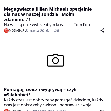
Megagwiazda Jillian Michaels specjalnie
dla nas w naszej sondzie „Moim
zdaniem…”!
Na wielką galę wybrałabym kreację… Tom Ford
3 marca 2016, 11:26
MODAIJA.PL
Pomagaj, ćwicz i wygrywaj – czyli
#Siłakobiet!
Każdy czas jest dobry żeby pomagać dzieciom, każdy
czas jest dobry żeby ćwiczyć i poprawiać swoją
kondycję. W grudniu możeszpołączyć obie te rzeczy na
30 listopada 2015, 14:24
MODAIJA.PL