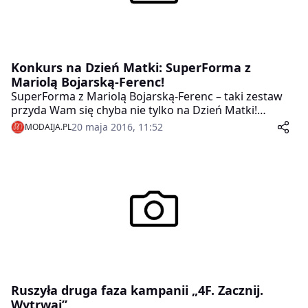
Konkurs na Dzień Matki: SuperForma z
Mariolą Bojarską-Ferenc!
SuperForma z Mariolą Bojarską-Ferenc – taki zestaw
przyda Wam się chyba nie tylko na Dzień Matki!
Zdrowy, aktywny styl życia, a przy tym spora doza
20 maja 2016, 11:52
MODAIJA.PL
rozrywki dla każdego! To nowatorski projekt
prekursorki fitnessu w Polsce, Marioli Bojarskiej-
Ferenc – „SuperForma” – sportowa gra planszowa i gra
karciana. Możecie takie wygrać w naszym konkursie!
Ruszyła druga faza kampanii „4F. Zacznij.
Wytrwaj”