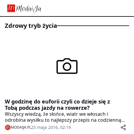
zdrowy tryb życia
W godzinę do euforii czyli co dzieje się z
Tobą podczas jazdy na rowerze?
Wszyscy wiedzą, że słońce, wiatr we włosach i
odrobina wysiłku to najlepszy przepis na codzienną
porcję wzmocnienia i dobrego nastroju. Nawet tak
25 maja 2016, 02:19
MODAIJA.PL
nieobciążające ćwiczenia jak jazda na rowerze