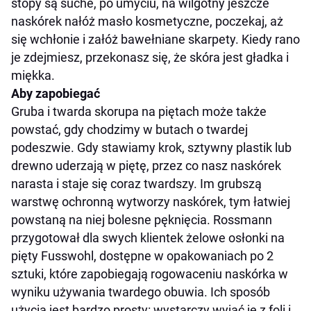
stopy są suche, po umyciu, na wilgotny jeszcze
naskórek nałóż masło kosmetyczne, poczekaj, aż
się wchłonie i załóż bawełniane skarpety. Kiedy rano
je zdejmiesz, przekonasz się, że skóra jest gładka i
miękka.
Aby zapobiegać
Gruba i twarda skorupa na piętach może także
powstać, gdy chodzimy w butach o twardej
podeszwie. Gdy stawiamy krok, sztywny plastik lub
drewno uderzają w piętę, przez co nasz naskórek
narasta i staje się coraz twardszy. Im grubszą
warstwę ochronną wytworzy naskórek, tym łatwiej
powstaną na niej bolesne pęknięcia. Rossmann
przygotował dla swych klientek żelowe osłonki na
pięty Fusswohl, dostępne w opakowaniach po 2
sztuki, które zapobiegają rogowaceniu naskórka w
wyniku używania twardego obuwia. Ich sposób
użycia jest bardzo prosty: wystarczy wyjąć je z foli i