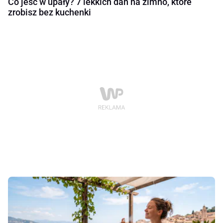
Co jeść w upały? 7 lekkich dań na zimno, które
zrobisz bez kuchenki