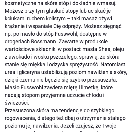
kosmetyczne na skórę stóp i dokładnie wmasuj.
Możesz przy tym głaskać stopy lub uciskać je
kciukami ruchem kolistym – taki masaż ożywi
krążenie i wspaniale Cię odpręży. Możesz sięgnąć
np. po masło do stóp Fusswohl, dostępne w
drogeriach Rossmann. Zawarte w produkcie
wartościowe składniki w postaci: masła Shea, oleju
z awokado i wosku pszczelego, sprawią, że skóra
stanie się miękka i odzyska sprężystość. Natomiast
urea i gliceryna ustabilizują poziom nawilżenia skóry,
dzięki czemu nie będzie się szybko przesuszała.
Masło Fusswohl zawiera miętę i limetkę, które
nadają stopom przyjemne uczucie chłodu i
świeżości.
Przesuszona skóra ma tendencje do szybkiego
rogowacenia, dlatego też dbaj o utrzymanie stałego
poziomu jej nawilżenia. Jeżeli czujesz, że Twoje