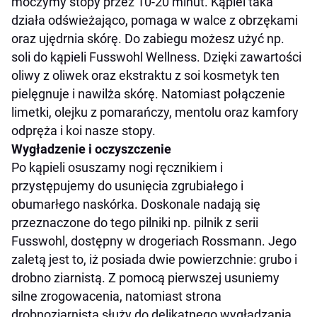
moczymy stopy przez 10-20 minut. Kąpiel taka
działa odświeżająco, pomaga w walce z obrzękami
oraz ujędrnia skórę. Do zabiegu możesz użyć np.
soli do kąpieli Fusswohl Wellness. Dzięki zawartości
oliwy z oliwek oraz ekstraktu z soi kosmetyk ten
pielęgnuje i nawilża skórę. Natomiast połączenie
limetki, olejku z pomarańczy, mentolu oraz kamfory
odpręża i koi nasze stopy.
Wygładzenie i oczyszczenie
Po kąpieli osuszamy nogi ręcznikiem i
przystępujemy do usunięcia zgrubiałego i
obumarłego naskórka. Doskonale nadają się
przeznaczone do tego pilniki np. pilnik z serii
Fusswohl, dostępny w drogeriach Rossmann. Jego
zaletą jest to, iż posiada dwie powierzchnie: grubo i
drobno ziarnistą. Z pomocą pierwszej usuniemy
silne zrogowacenia, natomiast strona
drobnoziarnista służy do delikatnego wygładzania