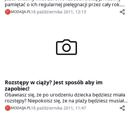
pamiętać o ich regularnej pielęgnacji przez cały rok.
Bez odpowiednich zabiegów bowiem skóra staje się
18 października 2011, 12:13
MODAIJA.PL
szorstka i nieprzyjemna w dotyku, a niekiedy zaczyna
pękać. Drogerie Rossmann proponują zestaw
produktów niezbędnych do kompleksowej pielęgnacji
stóp w domowych warunkach.
Rozstępy w ciąży? Jest sposób aby im
zapobiec!
Obawiasz się, że po urodzeniu dziecka będziesz miała
rozstępy? Niepokoisz się, że na plaży będziesz musiała
zasłaniać swoje ciało szerokim pareo? Dzięki
18 października 2011, 11:47
MODAIJA.PL
kosmetykom ujędrniającym Dove: żelowi pod prysznic,
balsamowi oraz modelującemu sylwetkę kremowi do
ciała, już o nic nie będziesz musiała się martwić.