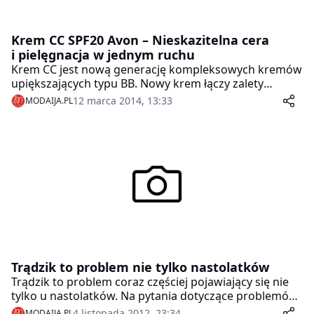
Krem CC SPF20 Avon – Nieskazitelna cera
i pielęgnacja w jednym ruchu
Krem CC jest nową generację kompleksowych kremów
upiększających typu BB. Nowy krem łączy zalety
pielęgnacyjne z właściwościami kryjącymi podkładu –
12 marca 2014, 13:33
MODAIJA.PL
wyrównuje koloryt skóry, pozostawia ją gładką i
dobrze nawilżoną przez długi czas.
Trądzik to problem nie tylko nastolatków
Trądzik to problem coraz częściej pojawiający się nie
tylko u nastolatków. Na pytania dotyczące problemów
z cerą 20 i 30 latków odpowiada dermatolog, dr n. med
4 listopada 2012, 23:34
MODAIJA.PL