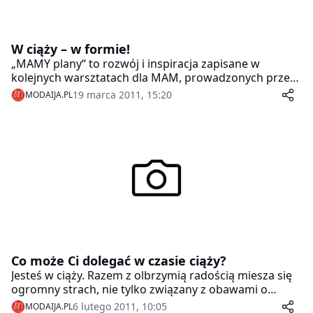
W ciąży – w formie!
„MAMY plany“ to rozwój i inspiracja zapisane w
kolejnych warsztatach dla MAM, prowadzonych przez
projektantkę ZIABAQLU – Natalię Orłow-Ostrowską i
19 marca 2011, 15:20
MODAIJA.PL
Agnieszkę Żularską-Lazar specjalistkę pielęgnacji ciała
z Instytutu Dermika Salon&Spa oraz gości-ekspertów.
Co może Ci dolegać w czasie ciąży?
Jesteś w ciąży. Razem z olbrzymią radością miesza się
ogromny strach, nie tylko związany z obawami o
zdrowie dziecka, ale o dolegliwości ciążowe, o których
6 lutego 2011, 10:05
MODAIJA.PL