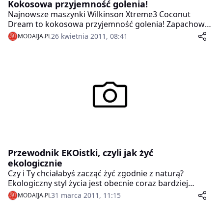
Kokosowa przyjemność golenia!
Najnowsze maszynki Wilkinson Xtreme3 Coconut
Dream to kokosowa przyjemność golenia! Zapachowa
rączka uwalniająca aromat kokosa i pastelowe kolory
26 kwietnia 2011, 08:41
MODAIJA.PL
maszynek wprawią każdego w dobry nastrój oraz
przekonają, że golenie może być przyjemne!
Przewodnik EKOistki, czyli jak żyć
ekologicznie
Czy i Ty chciałabyś zacząć żyć zgodnie z naturą?
Ekologiczny styl życia jest obecnie coraz bardziej
popularny, ale kojarzy się często z wieloma
31 marca 2011, 11:15
MODAIJA.PL
wyrzeczeniami. Bycie eko nie musi się jednak wiązać z
radykalnymi zmianami. Naprawdę niewiele potrzeba,