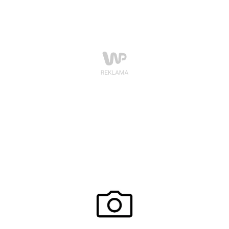
aby znacznie poprawić jakość swojego życia. Poniżej
znajdziesz kilka porad jak być EKOistką na co dzień.