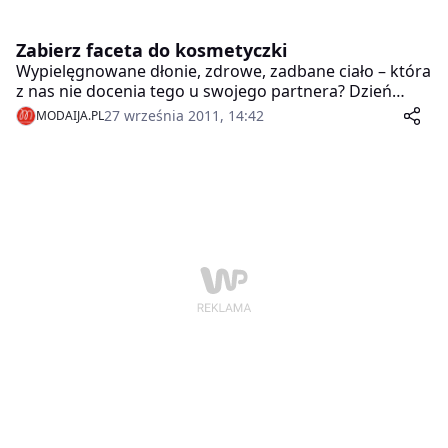
Zabierz faceta do kosmetyczki
Wypielęgnowane dłonie, zdrowe, zadbane ciało – która
z nas nie docenia tego u swojego partnera? Dzień
chłopaka to doskonała okazja, aby wspólnie udać się
27 września 2011, 14:42
MODAIJA.PL
na zabieg do gabinetu kosmetycznego, a jednocześnie
nakłonić mężczyznę do większej troski o swój wygląd.