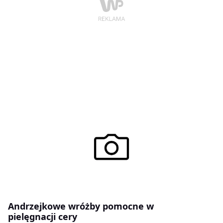
przenosimy się na wyższy poziom. Kiedy porządnie się
spocimy, możemy sobie sprawić lekkie bicie miękkimi
brzozowymi witkami. W saunach tzw. Mokrych po 8-12
minutach na rozgrzane kamienie wylewa się szklankę
wody, może być z dodatkiem paru kropli olejku
aromatycznego, np. sosnowego lub eukaliptusowego.
Kiedy marzymy już tylko o chłodzie, wyskakujemy z
kabiny i szybko zamykamy za sobą drzwi.
Andrzejkowe wróżby pomocne w
pielęgnacji cery