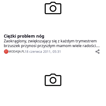
Ciężki problem nóg
Zaokrąglony, zwiększający się z każdym trymestrem
brzuszek przynosi przyszłym mamom wiele radości.
Niestety w końcowej fazie ciąży jest także sporym
18 czerwca 2011, 05:31
MODAIJA.PL
obciążeniem dla nóg. Istnieją jednak sposoby, które
pomagają zmniejszyć dyskomfort i przywracają radość
oczekiwanego macierzyństwa.