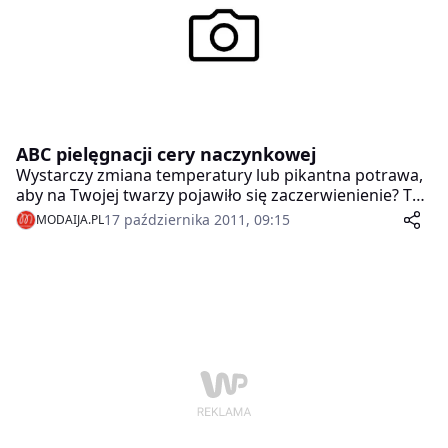
ABC pielęgnacji cery naczynkowej
Wystarczy zmiana temperatury lub pikantna potrawa,
aby na Twojej twarzy pojawiło się zaczerwienienie? To
znak, że możesz mieć problem z pękającymi
17 października 2011, 09:15
MODAIJA.PL
naczynkami. Taka cera wymaga szczególnej troski,
dlatego podstawy jej pielęgnacji powinniśmy znać
niczym abecadło.