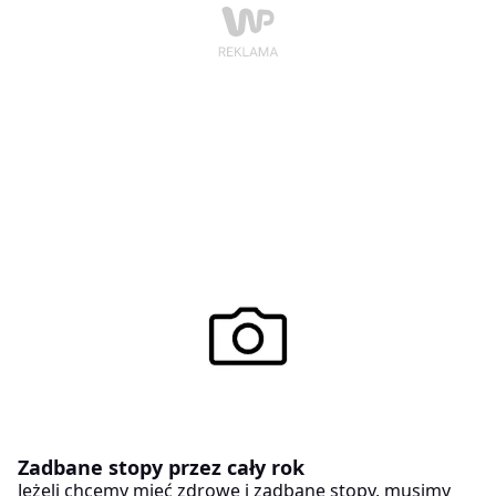
odpowiadają i najszybciej potrafią napełnić nas
energią i pozytywnym samopoczuciem. Właściwa
pielęgnacja nada naszej skórze blasku i sprawi, iż
poczujemy się znacznie lepiej.
Zadbane stopy przez cały rok
Jeżeli chcemy mieć zdrowe i zadbane stopy, musimy