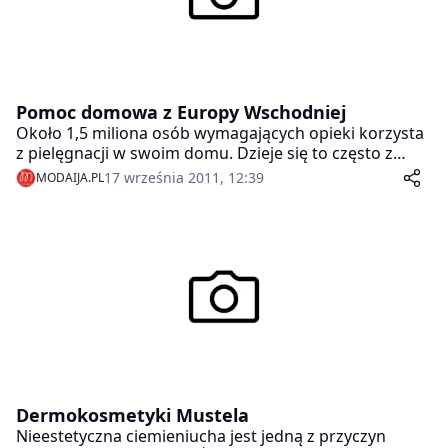
kompozycję składników aktywnych.
Pomoc domowa z Europy Wschodniej
Około 1,5 miliona osób wymagających opieki korzysta
z pielęgnacji w swoim domu. Dzieje się to często z
pomocą opiekunów z Europy Wschodniej. Aby nie
17 września 2011, 12:39
MODAIJA.PL
znaleźć się przy tym w szarej strefie nielegalnej pracy
na czarno, należy zwrócić uwagę na kilka punktów.
Dermokosmetyki Mustela
Nieestetyczna ciemieniucha jest jedną z przyczyn