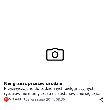
Nie grzesz przeciw urodzie!
Przyzwyczajone do codziennych pielęgnacyjnych
rytuałów nie mamy czasu na zastanawianie się czy
popełniamy jakieś błędy. A niekiedy zamiast pomagać,
28 września 2011, 08:36
MODAIJA.PL
tylko szkodzimy naszemu naturalnemu pięknu. Warto,
więc przystanąć na chwilę i dobrze się zastanowić, bo