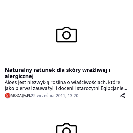
Naturalny ratunek dla skóry wrażliwej i
alergicznej
Aloes jest niezwykłą rośliną o właściwościach, które
jako pierwsi zauważyli i docenili starożytni Egipcjanie.
Kleopatra stosowała aloes w pielęgnacji skóry. Sok tej
25 września 2011, 13:20
MODAIJA.PL
rośliny stał się już wtedy receptą na nieprzemijające
piękno i urodę. Ale dopiero od niedawna poznano i
zaczęto w pełni wykorzystywać bogate możliwości tej
niepozornej, kaktusowatej rośliny. Aloes ma ogromny
wpływ nie tylko na zdrowie, ale również na urodę. Liść
aloesu zawiera bogatą i doskonale uzupełniającą się