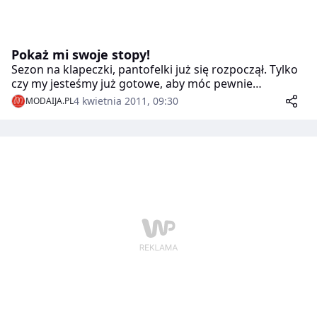
Pokaż mi swoje stopy!
Sezon na klapeczki, pantofelki już się rozpoczął. Tylko
czy my jesteśmy już gotowe, aby móc pewnie
prezentować nasze stopy w kusych bucikach?
4 kwietnia 2011, 09:30
MODAIJA.PL