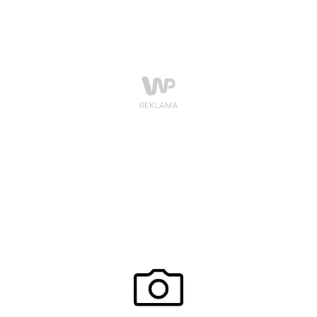
produktów niezbędnych do kompleksowej pielęgnacji
stóp w domowych warunkach.