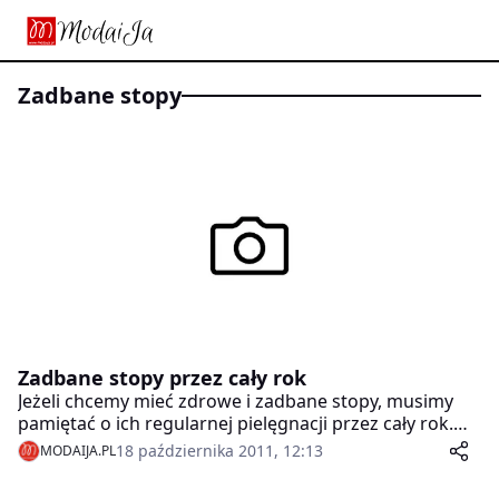
zadbane stopy
Zadbane stopy przez cały rok
Jeżeli chcemy mieć zdrowe i zadbane stopy, musimy
pamiętać o ich regularnej pielęgnacji przez cały rok.
Bez odpowiednich zabiegów bowiem skóra staje się
18 października 2011, 12:13
MODAIJA.PL
szorstka i nieprzyjemna w dotyku, a niekiedy zaczyna
pękać. Drogerie Rossmann proponują zestaw