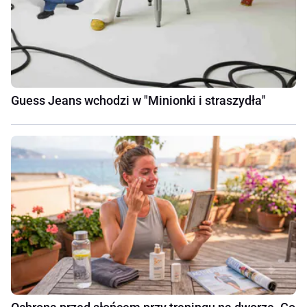
Guess Jeans wchodzi w "Minionki i straszydła"