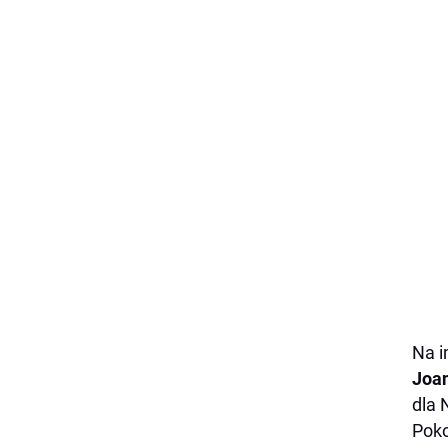
Na i
Joa
dla 
Pok