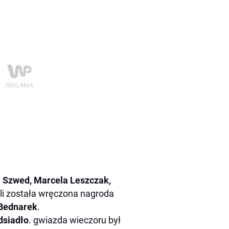
a Szwed, Marcela Leszczak,
ali została wręczona nagroda
Bednarek
.
dsiadło
. gwiazda wieczoru był