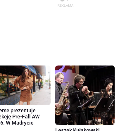
erse prezentuje
ekcję Pre-Fall AW
6. W Madrycie
Leszek Kułakowski