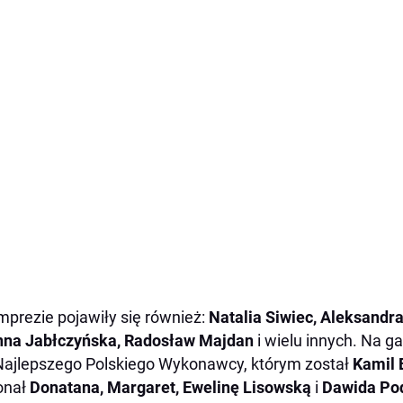
mprezie pojawiły się również:
Natalia Siwiec, Aleksandr
nna Jabłczyńska, Radosław Majdan
i wielu innych. Na g
Najlepszego Polskiego Wykonawcy, którym został
Kamil 
onał
Donatana, Margaret, Ewelinę Lisowską
i
Dawida Po