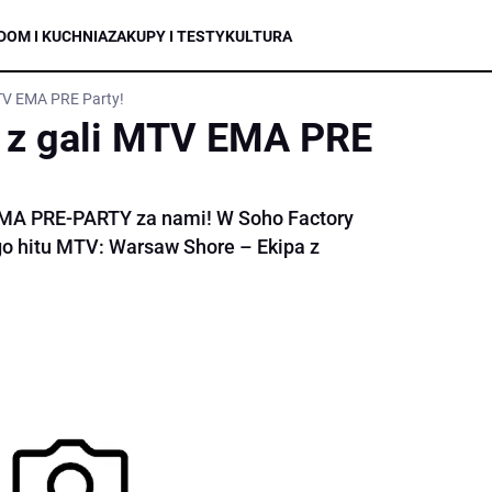
DOM I KUCHNIA
ZAKUPY I TESTY
KULTURA
MTV EMA PRE Party!
o z gali MTV EMA PRE
EMA PRE-PARTY za nami! W Soho Factory
go hitu MTV: Warsaw Shore – Ekipa z