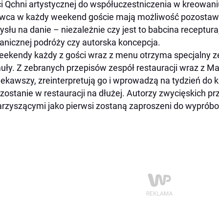
i Qchni artystycznej do współuczestniczenia w kreowani
wca w każdy weekend goście mają możliwość pozostaw
słu na danie – niezależnie czy jest to babcina receptura,
anicznej podróży czy autorska koncepcja.
ekendy każdy z gości wraz z menu otrzyma specjalny ze
uły. Z zebranych przepisów zespół restauracji wraz z Ma
iekawszy, zreinterpretują go i wprowadzą na tydzień do ka
zostanie w restauracji na dłużej. Autorzy zwycięskich p
rzyszącymi jako pierwsi zostaną zaproszeni do wyprób