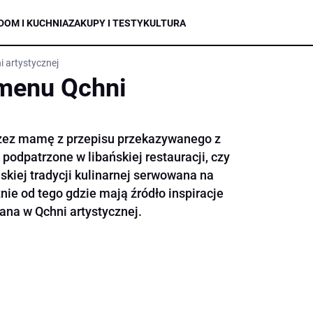
DOM I KUCHNIA
ZAKUPY I TESTY
KULTURA
 artystycznej
 menu Qchni
rzez mamę z przepisu przekazywanego z
podpatrzone w libańskiej restauracji, czy
skiej tradycji kulinarnej serwowana na
ie od tego gdzie mają źródło inspiracje
na w Qchni artystycznej.