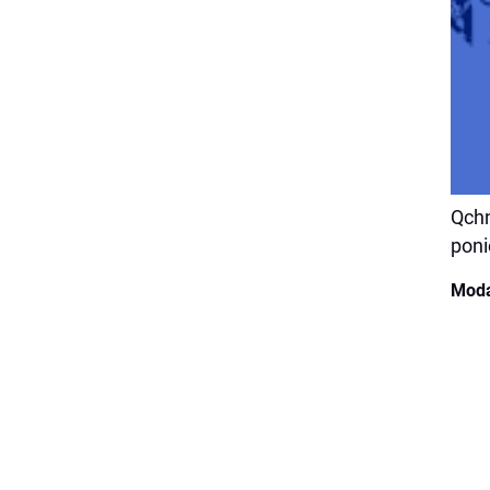
Qchn
poni
Moda