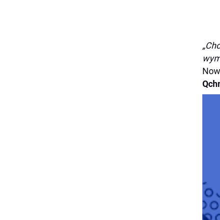
„Chc
wymi
Nowe
Qch