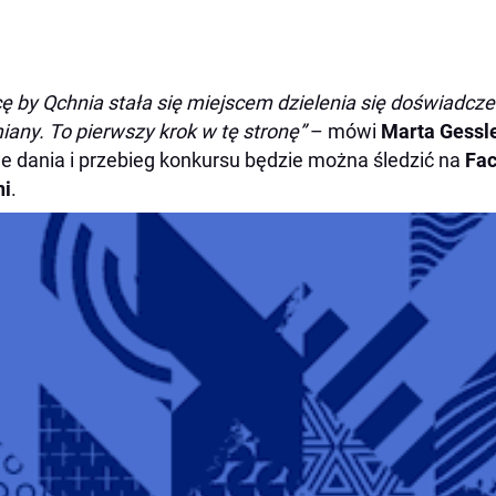
ę by Qchnia stała się miejscem dzielenia się doświadcz
any. To pierwszy krok w tę stronę”
– mówi
Marta Gessl
 dania i przebieg konkursu będzie można śledzić na
Fa
ni
.