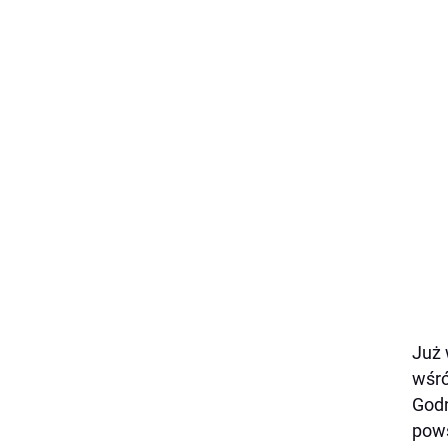
Już 
wśró
Godn
pows