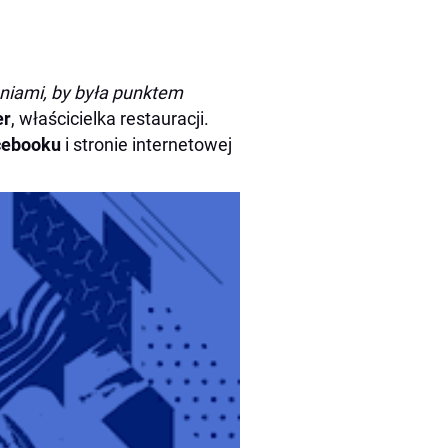
eniami, by była punktem
er
, właścicielka restauracji.
cebooku
i stronie internetowej