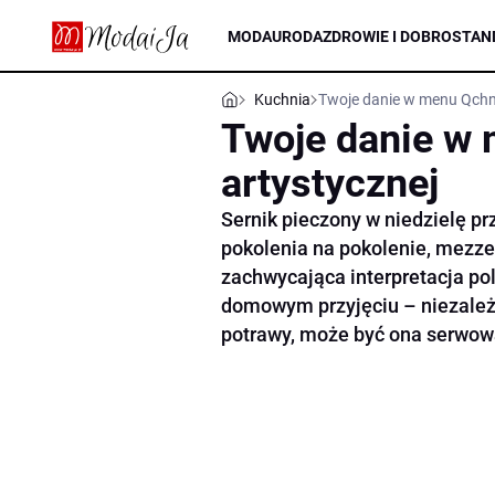
MODA
URODA
ZDROWIE I DOBROSTAN
Kuchnia
Twoje danie w menu Qchni
Twoje danie w
artystycznej
Sernik pieczony w niedzielę p
pokolenia na pokolenie, mezze 
zachwycająca interpretacja pol
domowym przyjęciu – niezależn
potrawy, może być ona serwowa