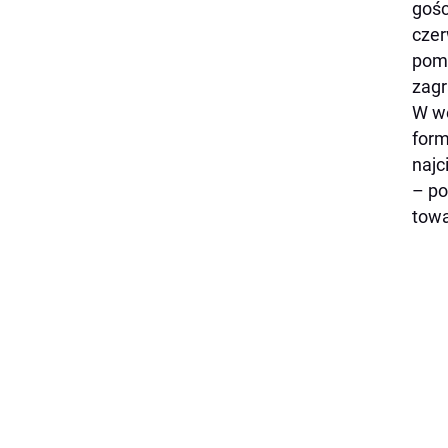
gośc
czer
pomy
zagr
W we
form
najc
– po
towa