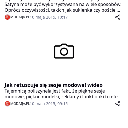
Satyna może być wykorzystywana na wiele sposobów.
Oprócz oczywistości, takich jak sukienka czy pościel
satynowa, są też zupełnie inne pomysły na to, co z nią
10 maja 2015, 10:17
MODAIJA.PL
zrobić. Oto one.
Jak retuszuje się sesje modowe! wideo
Tajemnicą poliszynela jest fakt, że piękne sesje
modowe, piękne modelki, reklamy i lookbooki to efekt
ciężkiej pracy nie tylko fotografików, stylistek i
10 maja 2015, 09:15
MODAIJA.PL
wizażystek, ale i… grafików komputerowych.
Retuszowanie, fotoszopowanie, to w branży modowej
norma.