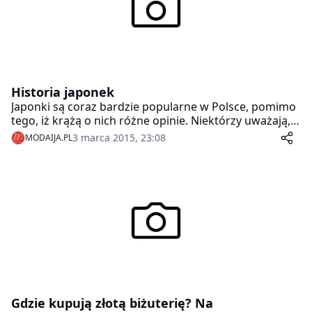
Historia japonek
Japonki są coraz bardzie popularne w Polsce, pomimo
tego, iż krążą o nich różne opinie. Niektórzy uważają,
że noszenie takiego obuwia przez mężczyzn jest
3 marca 2015, 23:08
MODAIJA.PL
oznaką zniewieścienia, jeszcze inni sądzą, że mając je
na nogach można się pochwalić pięknymi i zadbanymi
stopami. Ciekawostką jest jednak skąd wziął się
pomysł na ten model butów oraz gdzie pojawiły się
one po raz pierwszy?
Gdzie kupują złotą biżuterię? Na