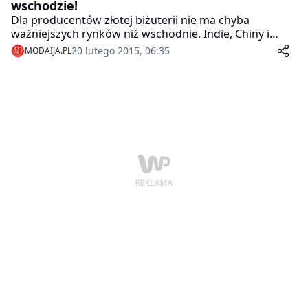
wschodzie!
Dla producentów złotej biżuterii nie ma chyba
ważniejszych rynków niż wschodnie. Indie, Chiny i
Bliski Wschód decydują o tym, co i w jakich ilościach
20 lutego 2015, 06:35
MODAIJA.PL
będzie się sprzedawało.