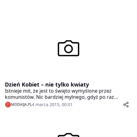
Dzień Kobiet – nie tylko kwiaty
Istnieje mit, że jest to święto wymyślone przez
komunistów. Nic bardziej mylnego, gdyż po raz
pierwszy Dzień Kobiet obchodzono w kraju najbardziej
4 marca 2015, 00:01
MODAIJA.PL
zdziczałego kapitalizmu – Stanach Zjednoczonych.
Amerykanki zaczęły celebrować go przed pierwszą
wojną światową, w 1909 roku. Dwa lata później
zwyczaj ten przywędrował do Europy.