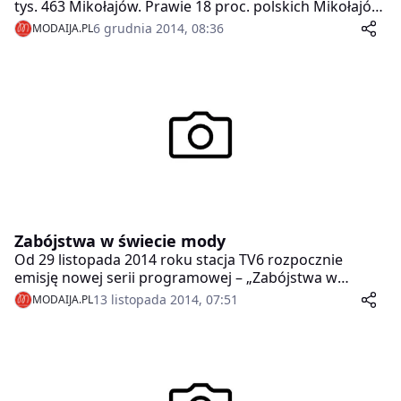
tys. 463 Mikołajów. Prawie 18 proc. polskich Mikołajów
mieszka w Wielkopolsce. Niemal 2 tys. Mikołajów
6 grudnia 2014, 08:36
MODAIJA.PL
obchodzi swoje urodziny 6 grudnia.
Zabójstwa w świecie mody
Od 29 listopada 2014 roku stacja TV6 rozpocznie
emisję nowej serii programowej – „Zabójstwa w
świecie mody”.
13 listopada 2014, 07:51
MODAIJA.PL