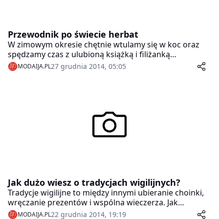
Przewodnik po świecie herbat
W zimowym okresie chętnie wtulamy się w koc oraz
spędzamy czas z ulubioną książką i filiżanką
aromatycznej herbaty. Każdy ma swój ulubiony
27 grudnia 2014, 05:05
MODAIJA.PL
gatunek oraz sposób parzenia tego drogocennego
napoju. Ale co powoduje, że ta sama roślina po zalaniu
wrzątkiem może smakować zupełnie inaczej?
Wszystko zależy od etapów, jakie liście herbaty
przeszły przed znalezieniem się w naszym czajniczku.
TEEKANNE przedstawia krótki przewodnik po świecie
herbat.
Jak dużo wiesz o tradycjach wigilijnych?
Tradycje wigilijne to między innymi ubieranie choinki,
wręczanie prezentów i wspólna wieczerza. Jak
przekonują etnolodzy, zwyczaje te mają o wiele
22 grudnia 2014, 19:19
MODAIJA.PL