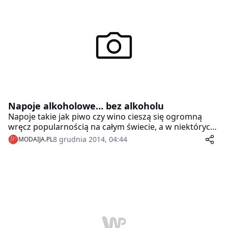
roku, w którym wiedeńskie centrum miasta
odwiedzają takie tłumy.
Napoje alkoholowe… bez alkoholu
Napoje takie jak piwo czy wino cieszą się ogromną
wręcz popularnością na całym świecie, a w niektórych
krajach stanowią nawet bardzo ważny element całej
8 grudnia 2014, 04:44
MODAIJA.PL
lokalnej kultury i kuchni. Warto zatem wiedzieć, że w
obecnych czasach występują one również w wielu
innych odmianach i niekoniecznie muszą zawierać
alkohol.