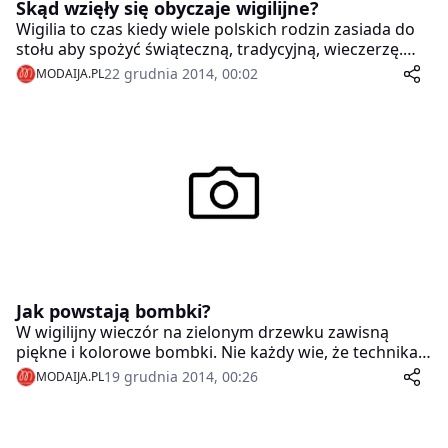
Skąd wzięły się obyczaje wigilijne?
Wigilia to czas kiedy wiele polskich rodzin zasiada do
stołu aby spożyć świąteczną, tradycyjną, wieczerzę.
Poza dzieleniem się opłatkiem, wspólnym
22 grudnia 2014, 00:02
MODAIJA.PL
kolędowaniu, a także wyjściu na pasterkę, żelaznym
zasadom podlega dobór dań oraz ich ilość. Niewiele
jednak osób wie dlaczego rządzą się one właśnie
takimi regułami.
Jak powstają bombki?
W wigilijny wieczór na zielonym drzewku zawisną
piękne i kolorowe bombki. Nie każdy wie, że technika
ich wytwarzania nie zmieniła się od niemal dwóch
19 grudnia 2014, 00:26
MODAIJA.PL
wieków. Wszystko zawdzięczamy niemieckiemu
rzemieślnikowi Hansowi Greinerowi, który wydmuchał
szklane ozdoby i powiesił je na choince.