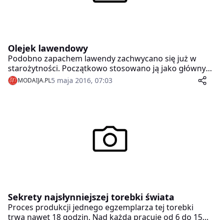
Olejek lawendowy
Podobno zapachem lawendy zachwycano się już w
starożytności. Początkowo stosowano ją jako główny
składnik perfum czy kadzideł. Dzisiaj, doskonale
5 maja 2016, 07:03
MODAIJA.PL
zdajemy sobie sprawę, iż lawenda oprócz pięknego
zapachu posiada również szereg właściwości
leczniczych.
Sekrety najsłynniejszej torebki świata
Proces produkcji jednego egzemplarza tej torebki
trwa nawet 18 godzin. Nad każdą pracuje od 6 do 15