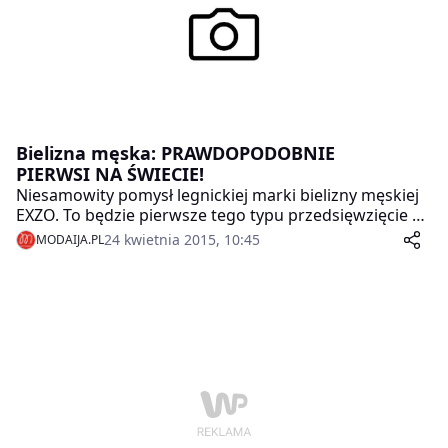
Bielizna męska: PRAWDOPODOBNIE
PIERWSI NA ŚWIECIE!
Niesamowity pomysł legnickiej marki bielizny męskiej
EXZO. To będzie pierwsze tego typu przedsięwzięcie w
Europie, a może nawet na świecie.
24 kwietnia 2015, 10:45
MODAIJA.PL