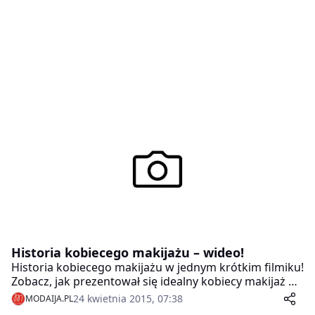
Historia kobiecego makijażu – wideo!
Historia kobiecego makijażu w jednym krótkim filmiku!
Zobacz, jak prezentował się idealny kobiecy makijaż na
przestrzeni wieków!
24 kwietnia 2015, 07:38
MODAIJA.PL