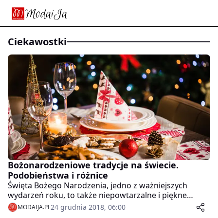
ciekawostki
Bożonarodzeniowe tradycje na świecie.
Podobieństwa i różnice
Święta Bożego Narodzenia, jedno z ważniejszych
wydarzeń roku, to także niepowtarzalne i piękne
tradycje i zwyczaje. Uniwersalne, które odnajdziemy w
24 grudnia 2018, 06:00
MODAIJA.PL
każdej niemal kulturze i charakterystyczne wyłącznie