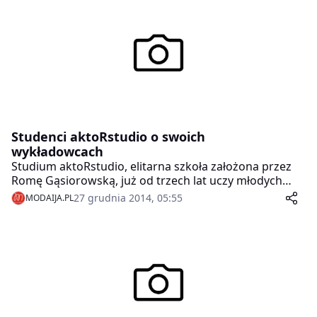
Studenci aktoRstudio o swoich
wykładowcach
Studium aktoRstudio, elitarna szkoła założona przez
Romę Gąsiorowską, już od trzech lat uczy młodych
ludzi, co to znaczy być aktorem. To miejsce, w którym
27 grudnia 2014, 05:55
MODAIJA.PL
liczy się nie teoria, ale praktyka. Zajęcia, prowadzone
przez takie postaci jak sama Gąsiorowska, Michał
Żurawski, Dawid Ogrodnik, Leszek Lichota, Aleksandra
Popławska, czy Małgorzata Buczkowska, są bardzo
różnorodne, ale zawsze – warsztatowe, co chwalą
sobie sami studenci.