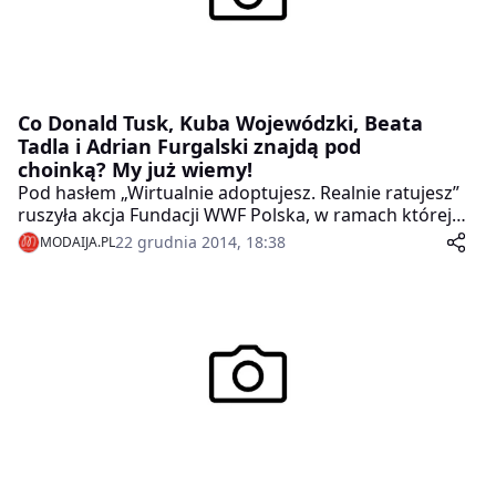
Co Donald Tusk, Kuba Wojewódzki, Beata
Tadla i Adrian Furgalski znajdą pod
choinką? My już wiemy!
Pod hasłem „Wirtualnie adoptujesz. Realnie ratujesz”
ruszyła akcja Fundacji WWF Polska, w ramach której
każdy może symbolicznie zaadoptować jeden z sześciu
22 grudnia 2014, 18:38
MODAIJA.PL
zagrożonych gatunków zwierząt: fokę szarą,
morświna, niedźwiedzia, rysia, tygrysa lub wilka.
Zwierzęta można zaadoptować dla siebie lub w formie
prezentu dla bliskich. Jako jedni z pierwszych zrobili to
już Kasia Tusk, Michał Piróg i Jarosław Kret, wspierając
tym samym akcję WWF.