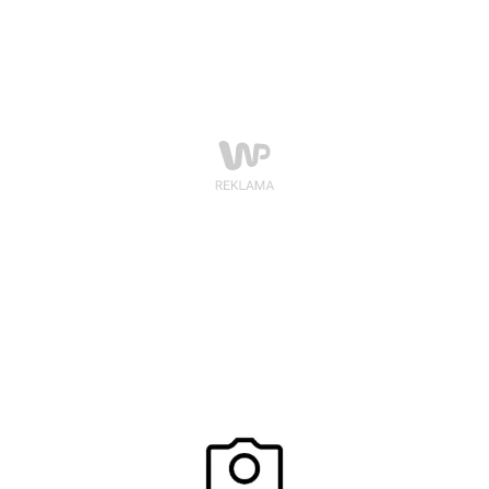
dla danej kultury czy państwa. Dla jednych Boże
Narodzenie rozpoczyna się 24 grudnia, dla drugich
dzień później, jeszcze inni świętują aż przez 12 dni. Na
jednych stołach królują karpie, na innych – pieczona
gęś. Różnic – ale i podobieństw – jest zresztą więcej.