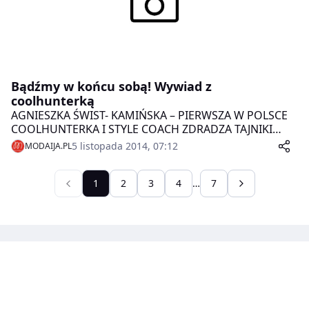
Bądźmy w końcu sobą! Wywiad z
coolhunterką
AGNIESZKA ŚWIST- KAMIŃSKA – PIERWSZA W POLSCE
COOLHUNTERKA I STYLE COACH ZDRADZA TAJNIKI
SWOJEJ PRACY I POKAZUJE, JAK WE WŁAŚCIWY SPOSÓB
5 listopada 2014, 07:12
MODAIJA.PL
MANIPULOWAĆ STROJEM ORAZ WYGLĄDEM, ABY
OSIĄGNĄĆ ZAMIERZONE CELE.
1
2
3
4
…
7