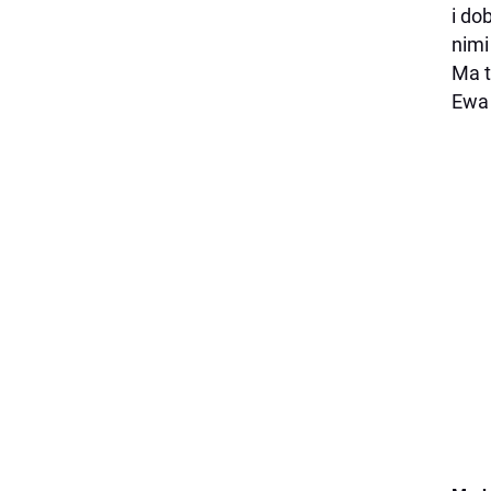
i do
nimi
Ma t
Ewa 