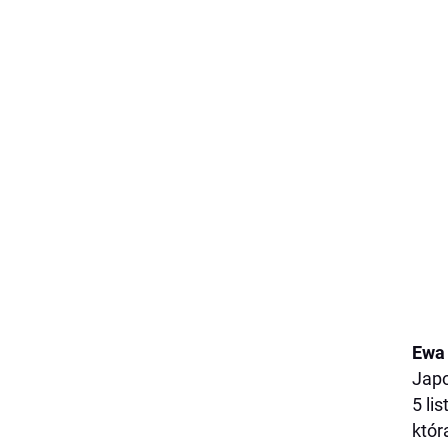
Ewa 
Japo
5 li
któr