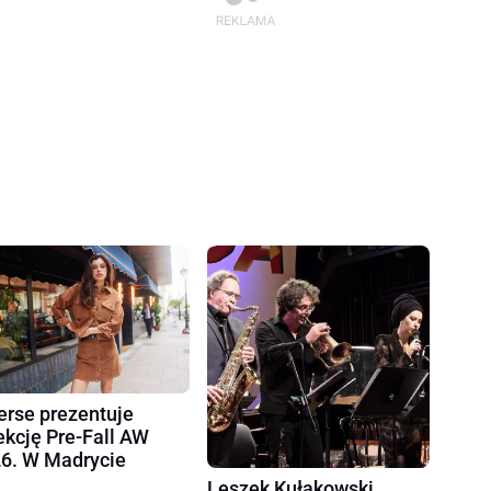
erse prezentuje
ekcję Pre-Fall AW
6. W Madrycie
Leszek Kułakowski