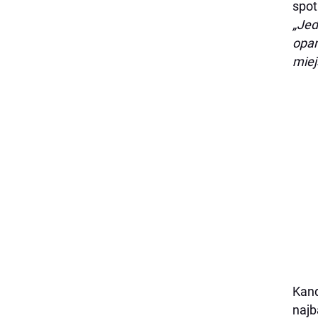
spot
„Jed
opan
miej
Kand
najb