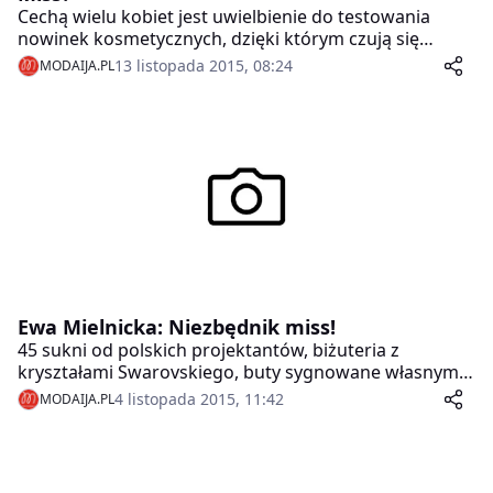
Cechą wielu kobiet jest uwielbienie do testowania
nowinek kosmetycznych, dzięki którym czują się
bardziej zadbane, a co za tym idzie, jeszcze piękniejsze!
13 listopada 2015, 08:24
MODAIJA.PL
Przyjrzyjmy się sylwetce kobiety, której pełny makijaż
towarzyszy na co dzień…
Ewa Mielnicka: Niezbędnik miss!
45 sukni od polskich projektantów, biżuteria z
kryształami Swarovskiego, buty sygnowane własnym
nazwiskiem oraz wiele, wiele ekskluzywnych dodatków
4 listopada 2015, 11:42
MODAIJA.PL
do stylizacji powalających na kolana… Tak wygląda
część bagażu Ewy Mielnickiej, Miss Polski 2014, który
najpiękniejsza Polka zabrała ze sobą do Tokio na
międzynarodowy konkurs piękności. Przyjrzyjmy się z