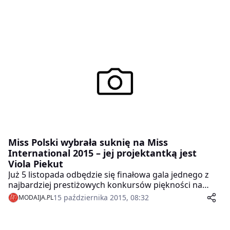
Miss Polski wybrała suknię na Miss
International 2015 – jej projektantką jest
Viola Piekut
Już 5 listopada odbędzie się finałowa gala jednego z
najbardziej prestiżowych konkursów piękności na
świecie – Miss International 2015. Polskę
15 października 2015, 08:32
MODAIJA.PL
reprezentować będzie Miss Polski 2014 Ewa Mielnicka,
która w finałowym wyjściu wystąpi w olśniewającej
sukni, której projektantką jest Viola Piekut.