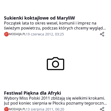
Sukienki koktajlowe od MaryliW
Początek lata to okres wesel, komunii i imprez na
świeżym powietrzu, podczas których chcemy wyglądać
elegancko, ale zaraz modnie i kobieco. Jeżeli nie wiemy,
19 czerwca 2012, 03:25
MODAIJA.PL
co założyć, idealnym rozwiązaniem będzie sukienka
koktajlowe.
Festiwal Piękna dla Afryki
Wybory Miss Polski 2011 zbliżają się wielkimi krokami.
Już pod koniec sierpnia w Płocku poznamy tegoroczną
laureatkę konkursu, która reprezentować nas będzie
13 sierpnia 2011, 06:20
MODAIJA.PL