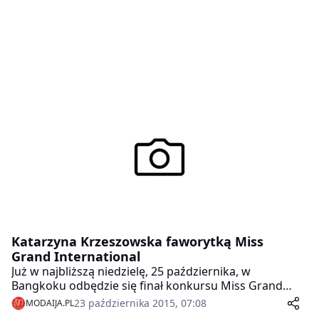
Katarzyna Krzeszowska faworytką Miss
Grand International
Już w najbliższą niedzielę, 25 października, w
Bangkoku odbędzie się finał konkursu Miss Grand
International 2015 z udziałem Katarzyny
23 października 2015, 07:08
MODAIJA.PL
Krzeszowskiej, która należy do grona faworytek.