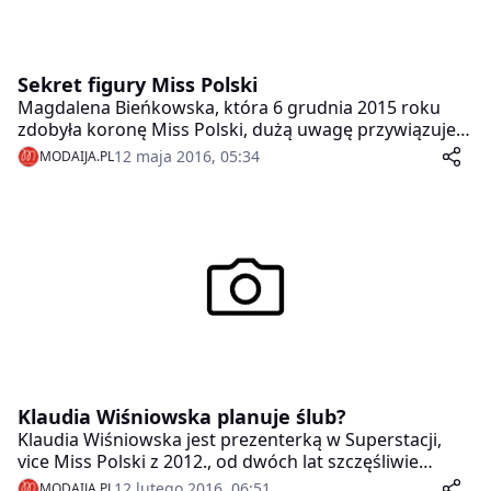
Sekret figury Miss Polski
Magdalena Bieńkowska, która 6 grudnia 2015 roku
zdobyła koronę Miss Polski, dużą uwagę przywiązuje
do tego co i jak je. Sprawdź, co zrobić, by mieć figurę
12 maja 2016, 05:34
MODAIJA.PL
jak Miss Polski!
Klaudia Wiśniowska planuje ślub?
Klaudia Wiśniowska jest prezenterką w Superstacji,
vice Miss Polski z 2012., od dwóch lat szczęśliwie
zaręczona.
12 lutego 2016, 06:51
MODAIJA.PL