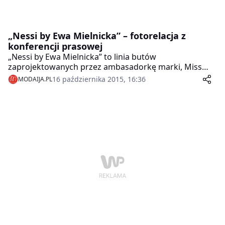
„Nessi by Ewa Mielnicka” – fotorelacja z
konferencji prasowej
„Nessi by Ewa Mielnicka” to linia butów
zaprojektowanych przez ambasadorkę marki, Miss
Polski 2014, specjalnie na wybory Miss International
16 października 2015, 16:36
MODAIJA.PL
Beauty Pageant, które w tym roku odbywają się w
Japonii.