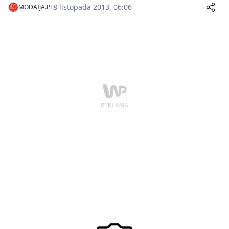
pomoc dzieciom z Fundacji Małopolskie Serce.
8 listopada 2013, 06:06
MODAIJA.PL