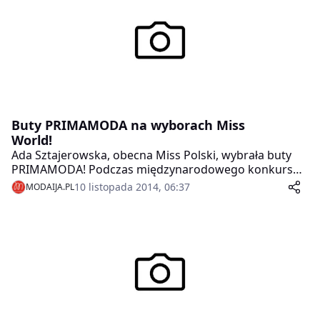
Buty PRIMAMODA na wyborach Miss
World!
Ada Sztajerowska, obecna Miss Polski, wybrała buty
PRIMAMODA! Podczas międzynarodowego konkursu
Miss World, reprezentantka Polski, pokaże wyjątkowe
10 listopada 2014, 06:37
MODAIJA.PL
kreacje, których idealnym uzupełnieniem będą
eleganckie szpilki PRIMAMODA.