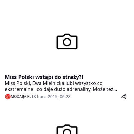
Miss Polski wstąpi do straży?!
Miss Polski, Ewa Mielnicka lubi wszystko co
ekstremalne i co daje dużo adrenaliny. Może też
zazdrościła bohaterom serialu „Strażacy” i zgodziła się
13 lipca 2015, 06:28
MODAIJA.PL
wspierać Straż Pożarną w całym kraju.