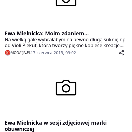
Ewa Mielnicka: Moim zdaniem…
Na wielką galę wybrałabym na pewno długą suknię np
od Violi Piekut, która tworzy piękne kobiece kreacje.
Jako Miss bardzo dobrze czuję się w kreacjach maxi do
17 czerwca 2015, 09:02
MODAIJA.PL
samej ziemi, lubię w zamian za to odsłonić plecy, lubię
też bardzo duże dekolty, koronkowe wykończenia i
mocne kolory, które pasują do ciemnej karnacji.
Ewa Mielnicka w sesji zdjęciowej marki
obuwniczej