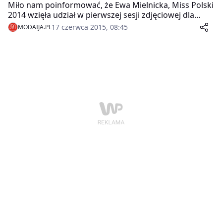
Miło nam poinformować, że Ewa Mielnicka, Miss Polski
2014 wzięła udział w pierwszej sesji zdjęciowej dla
marki obuwniczej Nessi, jako jej ambasadorka.
17 czerwca 2015, 08:45
MODAIJA.PL