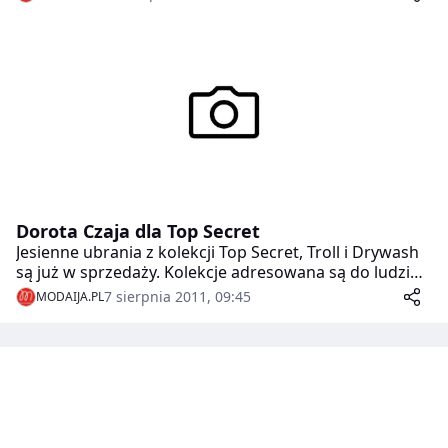
na wyborach Miss World 2011!
Dorota Czaja dla Top Secret
Jesienne ubrania z kolekcji Top Secret, Troll i Drywash
są już w sprzedaży. Kolekcje adresowana są do ludzi
młodych, otwartych, aktywnych i nowoczesnych,
7 sierpnia 2011, 09:45
MODAIJA.PL
skłonnych do czerpania przyjemności, stawiających na
atrakcyjny wygląd w pracy i czasie wolnym. Propozycje
trzech marek uzupełniają się nawzajem i pozwalają
dostosować strój do różnych potrzeb i funkcji. Są więc
ubrania do pracy, odpowiednie na czas wolny i do
tańca i uprawiania sportu.