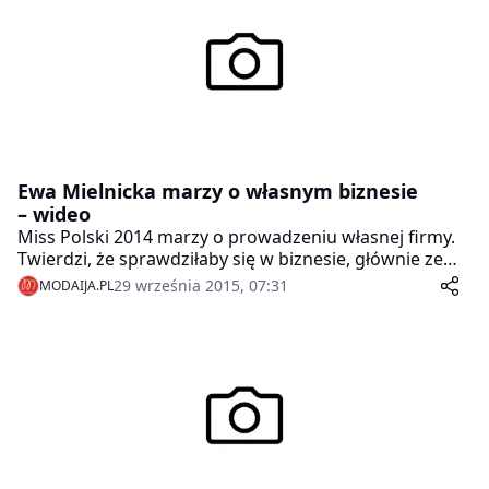
Ewa Mielnicka marzy o własnym biznesie
– wideo
Miss Polski 2014 marzy o prowadzeniu własnej firmy.
Twierdzi, że sprawdziłaby się w biznesie, głównie ze
względu na odziedziczony po przodkach twardy,
29 września 2015, 07:31
MODAIJA.PL
kurpiowski charakter. Ewa Mielnicka nie ma jeszcze
pomysłu na profil firmy, ale cały czas dąży do realizacji
swojego celu: studiuje i nabywa nowe kwalifikacje
zawodowe.