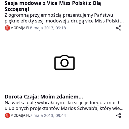
Sesja modowa z Vice Miss Polski z Olą
Szczęsną!
Z ogromną przyjemnością prezentujemy Państwu
piękne efekty sesji modowej z drugą vice Miss Polski –
Olą Szczęsną. Mamy nadzieję, że spodoba Wam się, co
8 maja 2013, 09:18
MODAIJA.PL
najmniej tak bardzo, jak nam!
Dorota Czaja: Moim zdaniem…
Na wielką galę wybrałabym…kreacje jednego z moich
ulubionych projektantów Marios Schwab’a, który wie,
jak budzić pożądanie i zamienić kobietę w femme
7 maja 2013, 09:44
MODAIJA.PL
fatale. Przy czym robi to z elegancją i w
minimalistyczny sposób.