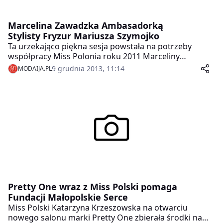
Marcelina Zawadzka Ambasadorką
Stylisty Fryzur Mariusza Szymojko
Ta urzekająco piękna sesja powstała na potrzeby
współpracy Miss Polonia roku 2011 Marceliny
Zawadzkiej, ze Stylistą Fryzur Mariuszem Szymojko.
9 grudnia 2013, 11:14
MODAIJA.PL
Marcelinę określają słowa: klasa, piękno, szyk,
nietuzinkowość,szlachetność, mądrość,dobroć,
ambicja i pracowitość. To wszystko urzekło Mariusza w
Marcelinie i zaowocowało nie tylko współpracą, ale i
przyjaźnią. Obydwoje są młodzi i krok po kroku,
realizują swoje marzenia.
Pretty One wraz z Miss Polski pomaga
Fundacji Małopolskie Serce
Miss Polski Katarzyna Krzeszowska na otwarciu
nowego salonu marki Pretty One zbierała środki na