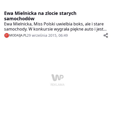
Ewa Mielnicka na zlocie starych
samochodów
Ewa Mielnicka, Miss Polski uwielbia boks, ale i stare
samochody. W konkursie wygrała piękne auto i jest
świetnym kierowcą. W związku z tym przyjęła
29 września 2015, 06:49
MODAIJA.PL
zaproszenie i pojawiła się na II Zlocie starych
samochodów pod Warszawą.