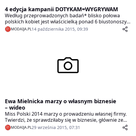
4 edycja kampanii DOTYKAM=WYGRYWAM
Według przeprowadzonych badań* blisko połowa
polskich kobiet jest właścicielką ponad 6 biustonoszy,
a dwie trzecie Polek przyznało się do posiadania
14 października 2015, 09:39
MODAIJA.PL
takich, których nie nosiły od co najmniej roku! Ponad
połowa naszych rodaczek deklaruje, że wykonuje
samobadanie piersi, lecz zaledwie 20% z nich robi to
regularnie, raz w miesiącu. Ponadto ponad połowa
badanych od co najmniej roku nie konsultowała
rozmiaru biustonosza z profesjonalną brafitterką.
Najwyższy czas więc kompleksowo zadbać o zdrowie
piersi i wyczyścić szuflady z zalegających w nich, źle
dopasowanych biustonoszy!
Ewa Mielnicka marzy o własnym biznesie
– wideo
Miss Polski 2014 marzy o prowadzeniu własnej firmy.
Twierdzi, że sprawdziłaby się w biznesie, głównie ze
względu na odziedziczony po przodkach twardy,
29 września 2015, 07:31
MODAIJA.PL
kurpiowski charakter. Ewa Mielnicka nie ma jeszcze