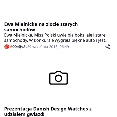
Ewa Mielnicka na zlocie starych
samochodów
Ewa Mielnicka, Miss Polski uwielbia boks, ale i stare
samochody. W konkursie wygrała piękne auto i jest
świetnym kierowcą. W związku z tym przyjęła
29 września 2015, 06:49
MODAIJA.PL
zaproszenie i pojawiła się na II Zlocie starych
samochodów pod Warszawą.
Prezentacja Danish Design Watches z
udziałem gwiazd!