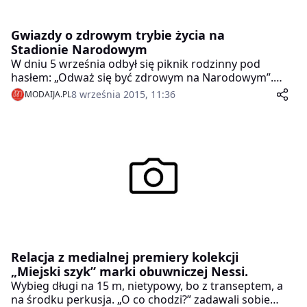
Gwiazdy o zdrowym trybie życia na
Stadionie Narodowym
W dniu 5 września odbył się piknik rodzinny pod
hasłem: „Odważ się być zdrowym na Narodowym”.
Ideą było krzewienie profilaktyki otyłości wśród dzieci i
8 września 2015, 11:36
MODAIJA.PL
młodzieży.
Relacja z medialnej premiery kolekcji
„Miejski szyk” marki obuwniczej Nessi.
Wybieg długi na 15 m, nietypowy, bo z transeptem, a
na środku perkusja. „O co chodzi?” zadawali sobie