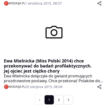
pytanie goście, licznie przybyli na medialną
1 września 2015, 08:57
MODAIJA.PL
premierę/pokaz kolekcji butów na jesień 2015/zima
2016 „ Miejski szyk”, z udziałem Ewy Mielnickiej, Miss
Polski 2014, ambasadorki marki Nessi.
Ewa Mielnicka (Miss Polski 2014) chce
przekonywać do badań profilaktycznych.
Jej ojciec jest ciężko chory
Ewa Mielnicka dołączyła do gwiazd promujących
prozdrowotne postawy. Chce przekonać Polaków do
badań profilaktycznych, które mogą wykryć nowotwór
20 sierpnia 2015, 08:04
MODAIJA.PL
na wczesnym etapie. Miss Polski twierdzi, że dzięki
udziałowi w tego typu kampaniach sama dużo się uczy,
chce bowiem umieć chronić swoich najbliższych przed
1
2
chorobą.