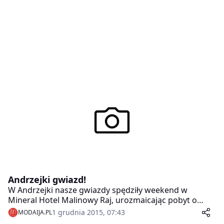
Andrzejki gwiazd!
W Andrzejki nasze gwiazdy spędziły weekend w
Mineral Hotel Malinowy Raj, urozmaicając pobyt o
atrakcje dla duszy (nie wykluczając ciała, bo tańce były
1 grudnia 2015, 07:43
MODAIJA.PL
do białego rana), a mianowicie o wokalny popis Lidii