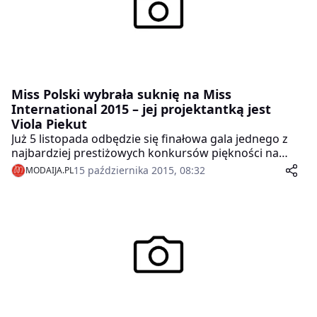
Miss Polski wybrała suknię na Miss
International 2015 – jej projektantką jest
Viola Piekut
Już 5 listopada odbędzie się finałowa gala jednego z
najbardziej prestiżowych konkursów piękności na
świecie – Miss International 2015. Polskę
15 października 2015, 08:32
MODAIJA.PL
reprezentować będzie Miss Polski 2014 Ewa Mielnicka,
która w finałowym wyjściu wystąpi w olśniewającej
sukni, której projektantką jest Viola Piekut.