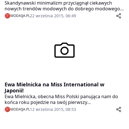
Skandynawski minimalizm przyciągnął ciekawych
nowych trendów modowych do dobrego modowego
miejsca w Warszawie na prezentację najnowszych
22 września 2015, 06:49
MODAIJA.PL
zegarków marki Danish Design Watches z udziałem
gwiazd.
Ewa Mielnicka na Miss International w
Japonii!
Ewa Mielnicka, obecna Miss Polski panująca nam do
końca roku pojedzie na swój pierwszy
międzynarodowy konkurs piękności.
12 września 2015, 08:53
MODAIJA.PL