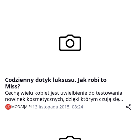
Codzienny dotyk luksusu. Jak robi to
Miss?
Cechą wielu kobiet jest uwielbienie do testowania
nowinek kosmetycznych, dzięki którym czują się
bardziej zadbane, a co za tym idzie, jeszcze piękniejsze!
13 listopada 2015, 08:24
MODAIJA.PL
Przyjrzyjmy się sylwetce kobiety, której pełny makijaż
towarzyszy na co dzień…