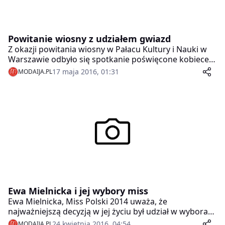
Powitanie wiosny z udziałem gwiazd
Z okazji powitania wiosny w Pałacu Kultury i Nauki w
Warszawie odbyło się spotkanie poświęcone kobiecej
urodzie, którego organizatorem była Klinika Medycyny
17 maja 2016, 01:31
MODAIJA.PL
Estetycznej dr Potockiego& dr Pełki.
Ewa Mielnicka i jej wybory miss
Ewa Mielnicka, Miss Polski 2014 uważa, że
najważniejszą decyzją w jej życiu był udział w wyborach
Miss Polski. Została najpiękniejszą Polką, wyjechała na
24 kwietnia 2016, 04:54
MODAIJA.PL