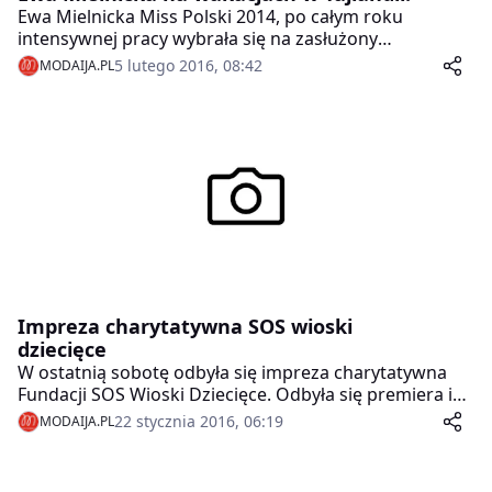
Ewa Mielnicka Miss Polski 2014, po całym roku
intensywnej pracy wybrała się na zasłużony
odpoczynek.
5 lutego 2016, 08:42
MODAIJA.PL
Impreza charytatywna SOS wioski
dziecięce
W ostatnią sobotę odbyła się impreza charytatywna
Fundacji SOS Wioski Dziecięce. Odbyła się premiera ich
kalendarza w którym wystąpili znani Panowie z
22 stycznia 2016, 06:19
MODAIJA.PL
kobietami polskiego biznesu.