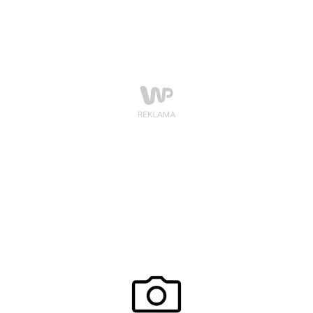
pomysłu na profil firmy, ale cały czas dąży do realizacji
swojego celu: studiuje i nabywa nowe kwalifikacje
zawodowe.