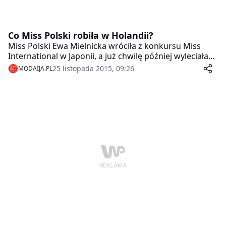
Co Miss Polski robiła w Holandii?
Miss Polski Ewa Mielnicka wróciła z konkursu Miss
International w Japonii, a już chwilę później wyleciała
na kilka dni do Amsterdamu.
25 listopada 2015, 09:26
MODAIJA.PL