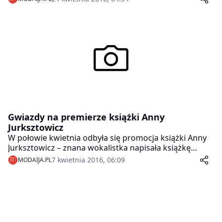
wybory międzynarodowe do Japonii i zyskała dużą
sławę i medialność w polskim show biznesie.
Gwiazdy na premierze książki Anny
Jurksztowicz
W połowie kwietnia odbyła się promocja książki Anny
Jurksztowicz – znana wokalistka napisała książkę
kucharską pt. „IQchnia czyli jak inteligentnie jeść i pić”.
7 kwietnia 2016, 06:09
MODAIJA.PL