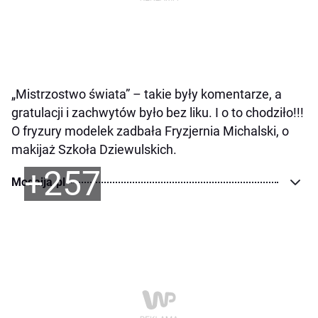
„Mistrzostwo świata” – takie były komentarze, a
gratulacji i zachwytów było bez liku. I o to chodziło!!!
O fryzury modelek zadbała Fryzjernia Michalski, o
makijaż Szkoła Dziewulskich.
+257
Modaija.pl