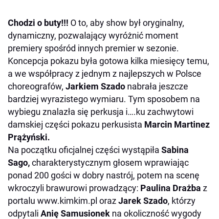
Chodzi o buty!!!
O to, aby show był oryginalny,
dynamiczny, pozwalający wyróżnić moment
premiery spośród innych premier w sezonie.
Koncepcja pokazu była gotowa kilka miesięcy temu,
a we współpracy z jednym z najlepszych w Polsce
choreografów,
Jarkiem Szado
nabrała jeszcze
bardziej wyrazistego wymiaru. Tym sposobem na
wybiegu znalazła się perkusja i….ku zachwytowi
damskiej części pokazu perkusista
Marcin Martinez
Prążyński.
Na początku oficjalnej części wystąpiła
Sabina
Sago,
charakterystycznym głosem wprawiając
ponad 200 gości w dobry nastrój, potem na scenę
wkroczyli brawurowi prowadzący:
Paulina Drażba
z
portalu www.kimkim.pl oraz
Jarek Szado
, którzy
odpytali
Anię Samusionek
na okoliczność wygody